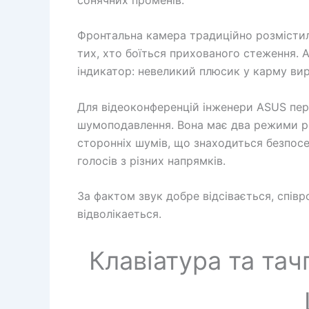
Фронтальна камера традиційно розмістила
тих, хто боїться прихованого стеження. А
індикатор: невеликий плюсик у карму ви
Для відеоконференцій інженери ASUS пе
шумоподавлення. Вона має два режими ро
сторонніх шумів, що знаходиться безпосер
голосів з різних напрямків.
За фактом звук добре відсівається, співро
відволікаеться.
Клавіатура та тач