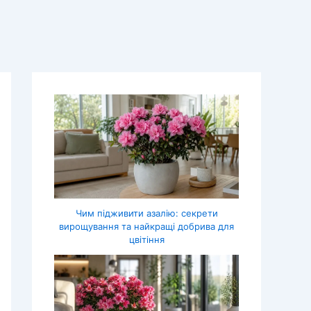
Чим підживити азалію: секрети
вирощування та найкращі добрива для
цвітіння