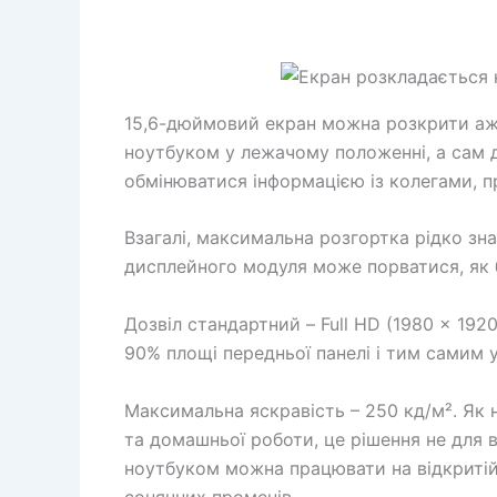
15,6-дюймовий екран можна розкрити аж 
ноутбуком у лежачому положенні, а сам 
обмінюватися інформацією із колегами, п
Взагалі, максимальна розгортка рідко зн
дисплейного модуля може порватися, як б
Дозвіл стандартний – Full HD (1980 x 192
90% площі передньої панелі і тим самим 
Максимальна яскравість – 250 кд/м². Як н
та домашньої роботи, це рішення не для в
ноутбуком можна працювати на відкритій
сонячних променів.