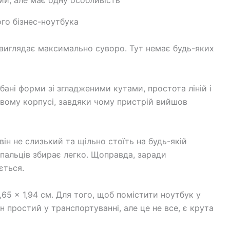
ого бізнес-ноутбука
 виглядає максимально суворо. Тут немає будь-яких
бані форми зі згладженими кутами, простота ліній і
євому корпусі, завдяки чому пристрій вийшов
ін не слизький та щільно стоїть на будь-якій
 пальців збирає легко. Щоправда, заради
ється.
,65 x 1,94 см. Для того, щоб помістити ноутбук у
н простий у транспортуванні, але це не все, є крута