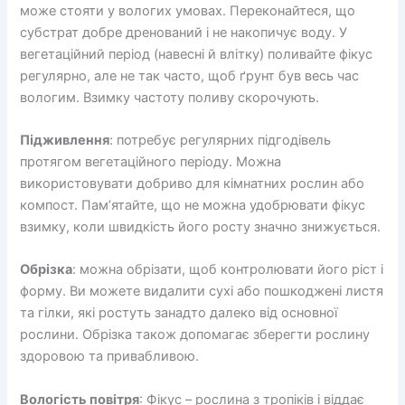
може стояти у вологих умовах. Переконайтеся, що
субстрат добре дренований і не накопичує воду. У
вегетаційний період (навесні й влітку) поливайте фікус
регулярно, але не так часто, щоб ґрунт був весь час
вологим. Взимку частоту поливу скорочують.
Підживлення
: потребує регулярних підгодівель
протягом вегетаційного періоду. Можна
використовувати добриво для кімнатних рослин або
компост. Пам’ятайте, що не можна удобрювати фікус
взимку, коли швидкість його росту значно знижується.
Обрізка
: можна обрізати, щоб контролювати його ріст і
форму. Ви можете видалити сухі або пошкоджені листя
та гілки, які ростуть занадто далеко від основної
рослини. Обрізка також допомагає зберегти рослину
здоровою та привабливою.
Вологість повітря
: Фікус – рослина з тропіків і віддає