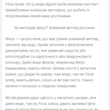
Ficus lyrata. Усі ці види відомі своїм великим листям і
привабливим зовнішнім виглядом, що робить їх
популярними кімнатними рослинами.
Як виглядає фікус? Зовнішній вигляд рослини.
Фікус — це рослина, що має різний зовнішній вигляд,
залежно від виду. Однак загалом у фікусів велике
декоративне листя, яке зазвичай округле або
еліпсоподібне та однотонного або візерункового
кольору. Деякі види фікусів, наприклад Фікус
Бенджаміна, мають світло-зелене листя з загнутим
краєм, що додає їм шарму. Інші види, такі як Ficus
lyrata, мають великі, схожі на фігове листя, темно-
зеленого кольору з гладкою поверхнею.
Фігові дерева рідко цвітуть у кімнатних умовах, але
деякі види, такі як Ficus carica, дають маленькі фіги.
Квіти й плоди фікуса непоказні й не так цінуються, як