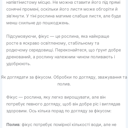
напівтінистому місцю. Не можна ставити його під прямі
сонячні промені, оскільки його листя може обгоріти й
зів’янути. У тіні рослина матиме слабше листя, але буде
менш схильне до пошкоджень.
Підсумовуючи, фікус — це рослина, яка найкраще
росте в яскраво освітленому, стабільному та
родючому середовищі. Переконайтеся, що ґрунт добре
дренований, а рослину належним чином поливають і
удобрюють.
Як доглядати за фікусом. Обробки по догляду, зважування та
полив.
Фікус — рослина, яку легко вирощувати, але він
потребує певного догляду, щоб він добре ріс і виглядав
здоровим. Ось кілька порад по догляду за фікусом:
Полив
: фікус потребує помірної кількості води, але не