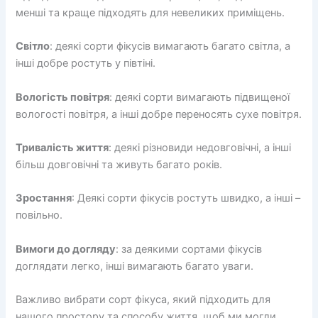
менші та краще підходять для невеликих приміщень.
Світло
: деякі сорти фікусів вимагають багато світла, а
інші добре ростуть у півтіні.
Вологість повітря
: деякі сорти вимагають підвищеної
вологості повітря, а інші добре переносять сухе повітря.
Тривалість життя
: деякі різновиди недовговічні, а інші
більш довговічні та живуть багато років.
Зростання
: Деякі сорти фікусів ростуть швидко, а інші –
повільно.
Вимоги до догляду
: за деякими сортами фікусів
доглядати легко, інші вимагають багато уваги.
Важливо вибрати сорт фікуса, який підходить для
нашого простору та способу життя, щоб ми могли