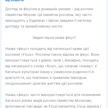
Від
infoportal
Догляд за фікусом в домашніх умовах – рід рослин
сімейства Морові. Це кімнатна рослина, яку часто
вирощують у будинках і офісах завдяки її легкому
догляду та привабливому листю.
Звідки пішла назва фікус?
Назва «фікус» походить від латинської назви цієї
рослини «Ficus». Рослина також відома як фікус. Воно
використовується з давніх часів і, ймовірно, походить
від латинського слова «ficus», що означає «інжир». У
багатьох культурах інжир є символом родючості й
довголіття, що пов’язано з тривалим періодом
плодоношення і довгим життям цієї рослини.
Назва «фікус» часто використовується для позначення
багатьох різних видів рослин сімейства Moraceae,
включаючи такі види, як Ficus benjamina, Ficus elastica і