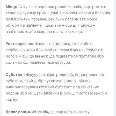
Місце
: Фікус – горщикова рослина, найкраще росте в
теплому сухому приміщенні. Не можна ставити його під
прямі сонячні промені, оскільки його листя може
обгоріти й зів’янути. Ідеальне місце для фікуса –
напівтінисте або яскраво освітлене місце.
Розташування
: Фікус – це рослина, яка любить
стабільні умови й не любить переміщення. Розмістіть
його в місці, де він не буде піддаватися протягам або
сильним коливанням температури.
Субстрат
: Фікусу потрібен родючий, водопроникний
субстрат, який добре утримує вологу. Можна
використовувати готовий субстрат для кімнатних
рослин або змішати власний із суміші листової землі й
торфу.
Вплив сонця
: Фікус віддає перевагу світлому,