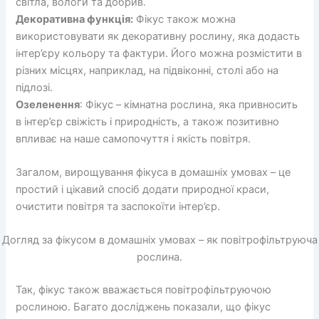
світла, вологи та добрив.
Декоративна функція:
Фікус також можна
використовувати як декоративну рослину, яка додасть
інтер’єру кольору та фактури. Його можна розмістити в
різних місцях, наприклад, на підвіконні, столі або на
підлозі.
Озеленення
: Фікус – кімнатна рослина, яка привносить
в інтер’єр свіжість і природність, а також позитивно
впливає на наше самопочуття і якість повітря.
Загалом, вирощування фікуса в домашніх умовах – це
простий і цікавий спосіб додати природної краси,
очистити повітря та заспокоїти інтер’єр.
Догляд за фікусом в домашніх умовах – як повітрофільтруюча
рослина.
Так, фікус також вважається повітрофільтруючою
рослиною. Багато досліджень показали, що фікус