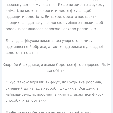
перевагу вологому повітрю. Якщо ви живете в сухому
кліматі, ви можете окропити листя фікуса, щоб
підвищити вологість. Ви також можете поставити
горщик на підставку з вологою сумішшю гальки, щоб
рослина залишалася вологою навколо рослини.ф
Догляд за фікусом вимагає регулярного поливу,
підживлення й обрізки, а також підтримки відповідної
вологості повітря.
Хвороби й шкідники, з якими бореться фігове дерево. Як їм
запобігти.
Фікус, також відомий як фікус, як і будь-яка рослина,
схильний до нападів хвороб і шкідників. Ось деякі з
найпоширеніших проблем, з якими стикаються фікуси, і
способи їх запобігання:
Гриби та мікроби
: квітка чутлива до грибкових