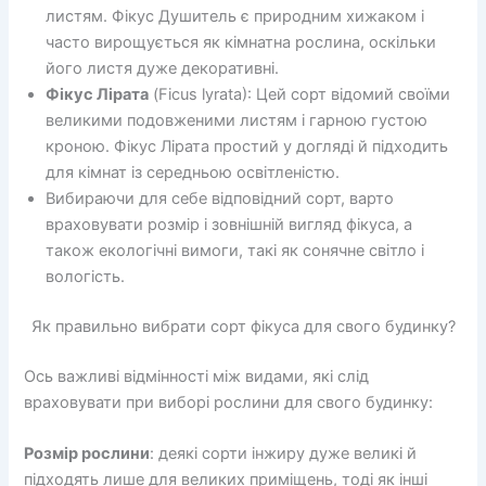
листям. Фікус Душитель є природним хижаком і
часто вирощується як кімнатна рослина, оскільки
його листя дуже декоративні.
Фікус Лірата
(Ficus lyrata): Цей сорт відомий своїми
великими подовженими листям і гарною густою
кроною. Фікус Лірата простий у догляді й підходить
для кімнат із середньою освітленістю.
Вибираючи для себе відповідний сорт, варто
враховувати розмір і зовнішній вигляд фікуса, а
також екологічні вимоги, такі як сонячне світло і
вологість.
Як правильно вибрати сорт фікуса для свого будинку?
Ось важливі відмінності між видами, які слід
враховувати при виборі рослини для свого будинку:
Розмір рослини
: деякі сорти інжиру дуже великі й
підходять лише для великих приміщень, тоді як інші