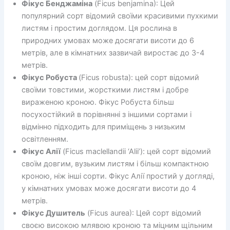
Фікус Бенджаміна
(Ficus benjamina): Цей
популярний сорт відомий своїми красивими пухкими
листям і простим доглядом. Ця рослина в
природних умовах може досягати висоти до 6
метрів, але в кімнатних зазвичай виростає до 3-4
метрів.
Фікус Робуста
(Ficus robusta): цей сорт відомий
своїми товстими, жорсткими листям і добре
вираженою кроною. Фікус Робуста більш
посухостійкий в порівнянні з іншими сортами і
відмінно підходить для приміщень з низьким
освітленням.
Фікус Алії
(Ficus maclellandii ‘Alii’): цей сорт відомий
своїм довгим, вузьким листям і більш компактною
кроною, ніж інші сорти. Фікус Алії простий у догляді,
у кімнатних умовах може досягати висоти до 4
метрів.
Фікус Душитель
(Ficus aurea): Цей сорт відомий
своєю високою млявою кроною та міцним щільним