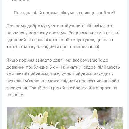
Посадка лілій в домашніх умовах, як це зробити?
Для дому добре купувати цибулини лілій, які мають
розвинену кореневу систему. Звернемо увагу на те, чи
здоровий він (іржаві крапки або «пустули», цвіль на
коренях можуть свідчити про захворювання).
Якщо коріння занадто довгі, ми вкорочуємо їх до
довжини приблизно 5 см. І кімнатні, і садові лілії мають
компактні цибулини, тому коли цибулина виходить
пухкою і м’якою, це може свідчити про загнивання або
засихання. Такий стан речей позбавляє його права на
посадку.