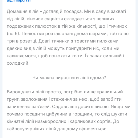
Від
infoportal
Домашня лілія – догляд й посадка. Ми в саду в захваті
від лілій, віночок суцвіття складається з великих
подовжених пелюсток в тій же кількості, що і тичинок
(по 6). Пелюстки розташовані двома шарами, тобто по
три в розетці. Довгі тичинки з товстими пиляками
деяких видів лілій можуть припудрити ніс, коли ми
нахиляємося, щоб понюхати квіти. Їх запах сильний і
солодкий.
Чи можна виростити лілії вдома?
Вирощувати лілії просто, потрібно лише правильний
ґрунт, зволоження і стеження за нею, щоб запобігти
запиленню зав’язей. Садові лілії досить високі. Якщо ми
хочемо посадити цибулини в горщики, то слід шукати
кімнатні лілії низькорослих і карликових сортів. До
найпопулярніших лілій для дому відносяться: