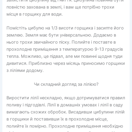
повністю захована в землі, і вам ще потрібно трохи
місця в горщику для води.
Помістіть цибулю на 1/3 висоти горщика і засипте його
землею. Земля має бути універсальною. Додаємо в
нього трохи звичайного піску. Полийте і поставте в
прохолодне приміщення з температурою 9-13 градусів
тепла. Можливо, це підвал, але ми повинні щодня туди
дивитися. Приблизно через місяць приносимо горщики
з ліліями додому.
Чи складний догляд за лілією?
Виростити лілії нескладно, якщо дотримуватися правил
поливу і підгодівлі. Лілії в домашніх умовах і лілії в саду
вимагають схожих обробок. Висадивши цибулини лілій
в горщики й поставивши їх в прохолодне місце,
полийте їх помірно. Прохолодне приміщення необхідно