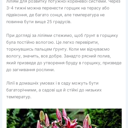
ліліям для розвитку потужної кореневої системи. Через
3-4 тижні можна перенести горщик на терасу або
підвіконня, де багато сонця, але температура не
повинна бути вище 25 градусів.
При догляді за ліліями стежимо, щоб ґрунт в горщику
була постійно вологою. Це легко перевірити,
торкнувшись пальцем ґрунту. Коли ми відчуваємо
вологу, значить, все добре. Занадто рясний полив,
який призведе до утворення бруду в горщику, призведе
до загнивання рослини.
Лілії в домашніх умовах і в саду можуть бути
багаторічними, а садові ще й стійкі до низьких
температур.