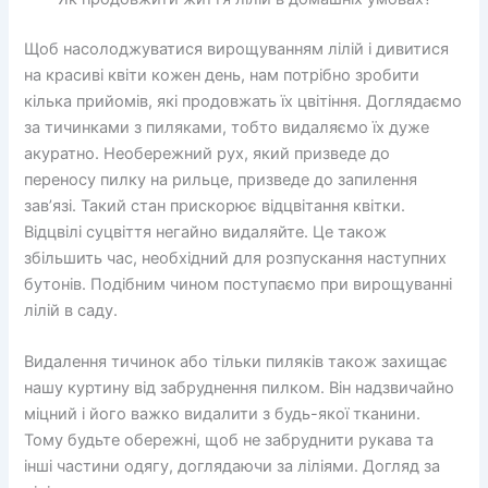
Щоб насолоджуватися вирощуванням лілій і дивитися
на красиві квіти кожен день, нам потрібно зробити
кілька прийомів, які продовжать їх цвітіння. Доглядаємо
за тичинками з пиляками, тобто видаляємо їх дуже
акуратно. Необережний рух, який призведе до
переносу пилку на рильце, призведе до запилення
зав’язі. Такий стан прискорює відцвітання квітки.
Відцвілі суцвіття негайно видаляйте. Це також
збільшить час, необхідний для розпускання наступних
бутонів. Подібним чином поступаємо при вирощуванні
лілій в саду.
Видалення тичинок або тільки пиляків також захищає
нашу куртину від забруднення пилком. Він надзвичайно
міцний і його важко видалити з будь-якої тканини.
Тому будьте обережні, щоб не забруднити рукава та
інші частини одягу, доглядаючи за ліліями. Догляд за