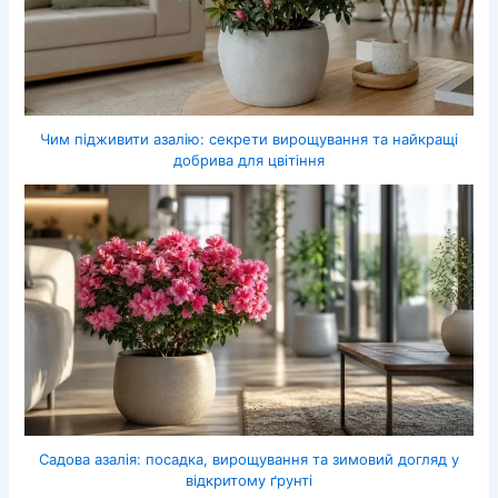
Чим підживити азалію: секрети вирощування та найкращі
добрива для цвітіння
Садова азалія: посадка, вирощування та зимовий догляд у
відкритому ґрунті