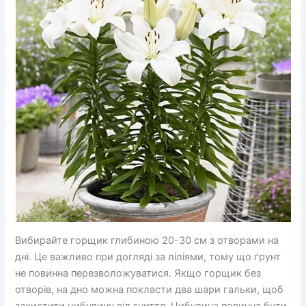
Вибирайте горщик глибиною 20-30 см з отворами на
дні. Це важливо при догляді за ліліями, тому що ґрунт
не повинна перезволожуватися. Якщо горщик без
отворів, на дно можна покласти два шари гальки, щоб
захистити цибулину від гниття. Цибулина повинна бути