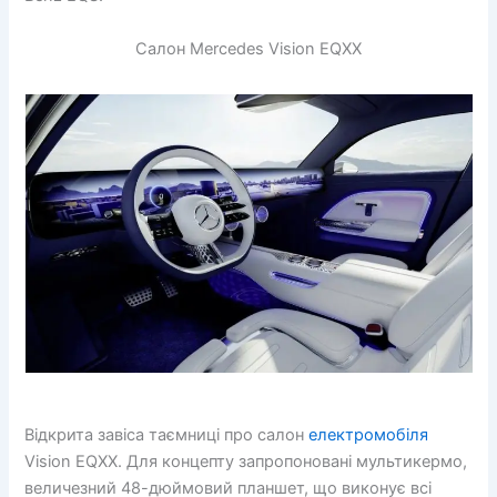
Салон Mercedes Vision EQXX
Відкрита завіса таємниці про салон
електромобіля
Vision EQXX. Для концепту запропоновані мультикермо,
величезний 48-дюймовий планшет, що виконує всі