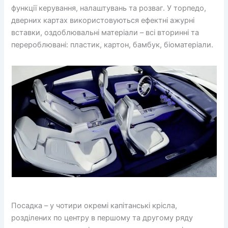
функції керування, налаштувань та розваг. У торпедо,
дверних картах використовуються ефектні ажурні
вставки, оздоблювальні матеріали – всі вторинні та
перероблювані: пластик, картон, бамбук, біоматеріали.
Посадка – у чотири окремі капітанські крісла,
розділених по центру в першому та другому ряду