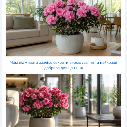
Чим підживити азалію: секрети вирощування та найкращі
добрива для цвітіння