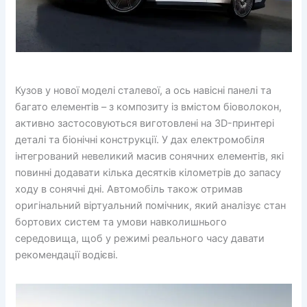
Кузов у ​​нової моделі сталевої, а ось навісні панелі та
багато елементів – з композиту із вмістом біоволокон,
активно застосовуються виготовлені на 3D-принтері
деталі та біонічні конструкції. У дах електромобіля
інтегрований невеликий масив сонячних елементів, які
повинні додавати кілька десятків кілометрів до запасу
ходу в сонячні дні. Автомобіль також отримав
оригінальний віртуальний помічник, який аналізує стан
бортових систем та умови навколишнього
середовища, щоб у режимі реального часу давати
рекомендації водієві.