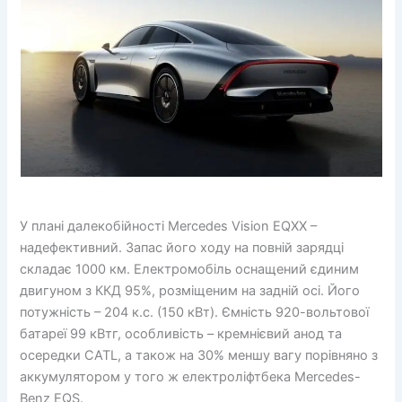
У плані далекобійності Mercedes Vision EQXX –
надефективний. Запас його ходу на повній зарядці
складає 1000 км. Електромобіль оснащений єдиним
двигуном з ККД 95%, розміщеним на задній осі. Його
потужність – 204 к.с. (150 кВт). Ємність 920-вольтової
батареї 99 кВтг, особливість – кремнієвий анод та
осередки САТL, а також на 30% меншу вагу порівняно з
аккумулятором у того ж електроліфтбека Mercedes-
Benz ЕQS.