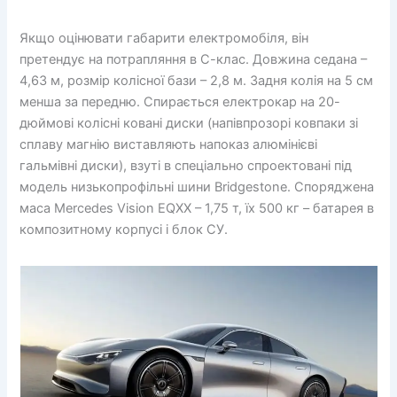
Якщо оцінювати габарити електромобіля, він
претендує на потрапляння в С-клас. Довжина седана –
4,63 м, розмір колісної бази – 2,8 м. Задня колія на 5 см
менша за передню. Спирається електрокар на 20-
дюймові колісні ковані диски (напівпрозорі ковпаки зі
сплаву магнію виставляють напоказ алюмінієві
гальмівні диски), взуті в спеціально спроектовані під
модель низькопрофільні шини Bridgestоne. Споряджена
маса Mercedes Vision EQXX – 1,75 т, їх 500 кг – батарея в
композитному корпусі і блок СУ.