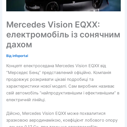
Mercedes Vision EQXX:
електромобіль із сонячним
дахом
Від
infoportal
Концепт електроседана Mercedes Vision EQXX від
“Мерседес Бенц” представлений офіційно. Компанія
продовжує розкривати цікаві подробиці та
характеристики нової моделі. Сам виробник називає
свій автомобіль “найпродуктивнішим і ефективнішим” в
електричній лінійці.
Дійсно, Mercedes Vision EQXX може похвалитися
зразковою аеродинамікою, коефіцієнт лобового опору
– всього 0,17 Сх, при тому що електромобіль