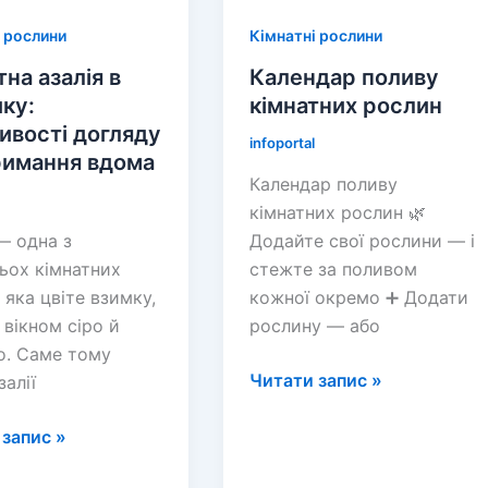
 рослини
Кімнатні рослини
на азалія в
Календар поливу
ку:
кімнатних рослин
ивості догляду
infoportal
римання вдома
Календар поливу
кімнатних рослин 🌿
— одна з
Додайте свої рослини — і
ьох кімнатних
стежте за поливом
 яка цвіте взимку,
кожної окремо ➕ Додати
 вікном сіро й
рослину — або
о. Саме тому
Календар
Читати запис »
залії
поливу
на
кімнатних
запис »
рослин