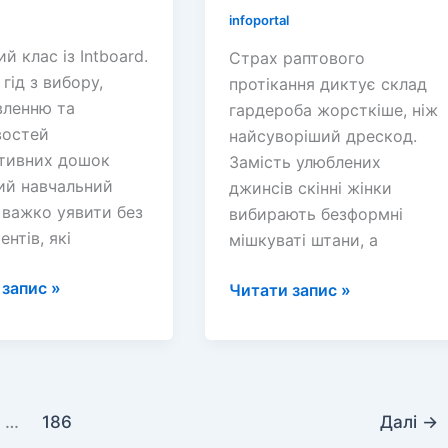
infoportal
й клас із Intboard.
Страх раптового
гід з вибору,
протікання диктує склад
вленню та
гардероба жорсткіше, ніж
остей
найсуворіший дрескод.
ктивних дошок
Замість улюблених
ий навчальний
джинсів скінні жінки
 важко уявити без
вибирають безформні
ентів, які
мішкуваті штани, а
тивна
запис »
Дискретність
Читати запис »
у
повсякденні:
як
носити
урологічні
…
186
Далі
→
прокладки