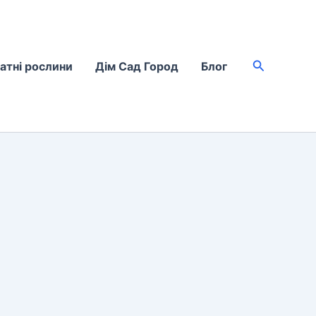
Пошук
атні рослини
Дім Сад Город
Блог