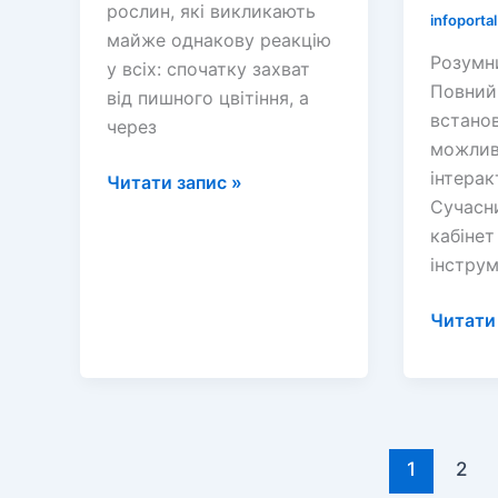
рослин, які викликають
infoportal
майже однакову реакцію
Розумни
у всіх: спочатку захват
Повний 
від пишного цвітіння, а
встано
через
можлив
інтера
Все
Читати запис »
Сучасн
про
кабінет
азалію:
інструм
опис
квітки,
Інтерак
Читати 
фото
дошка
та
для
загальні
освіти
характеристики
1
2