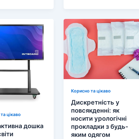
у:
вості
у
ння
Корисно та цікаво
Дискретність у
повсякденні: як
та цікаво
носити урологічні
активна дошка
прокладки з будь-
світи
яким одягом