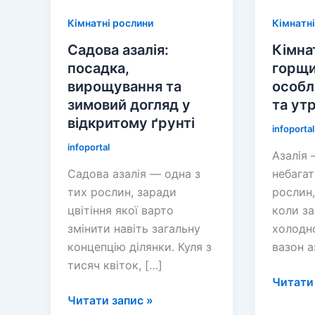
Кімнатні рослини
Кімнатні
Садова азалія:
Кімнат
посадка,
горщи
вирощування та
особл
зимовий догляд у
та ут
відкритому ґрунті
infoportal
infoportal
Азалія 
Садова азалія — одна з
небагат
тих рослин, заради
рослин,
цвітіння якої варто
коли за
змінити навіть загальну
холодн
концепцію ділянки. Куля з
вазон а
тисяч квіток, […]
Кімнат
Читати 
Садова
азалія
Читати запис »