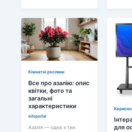
азалія:
в
посадка,
горщик
вирощування
особли
та
догляд
зимовий
та
догляд
утрима
у
вдома
відкритому
ґрунті
Кімнатні рослини
Все про азалію: опис
квітки, фото та
загальні
характеристики
Корисно 
infoportal
Інтер
для о
Азалія — одна з тих