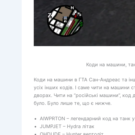
Коди на машини, тан
Коди на машини в ГТА Сан-Андреас та інш
усіх інших кодів. І саме чити на машини 
дворах. Чити на “російські машини”, код 
було. Було лише те, що є нижче.
AIWPRTON – легендарний код на танк у 
JUMPJET – Hydra літак
OHDUDE – Hunter вертоліт