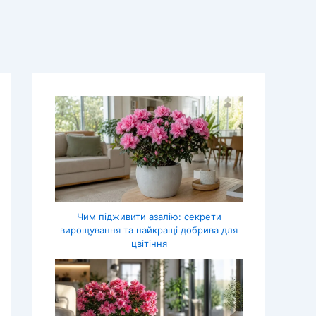
Чим підживити азалію: секрети
вирощування та найкращі добрива для
цвітіння