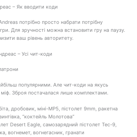
реас – Як вводити коди
 Andreas потрібно просто набрати потрібну
гри. Для зручності можна встановити гру на паузу.
изити ваш рівень авторитету.
ндреас – Усі чит-коди
 патрони
айбільш популярними. Але чит-коди на якусь
 міф. Зброя постачалася лише комплектами.
біта, дробовик, міні-MP5, пістолет 9mm, ракетна
гвинтівка, “коктейль Молотова”
толет Desert Eagle, самозарядний пістолет Tec-9,
ка, вогнемет, вогнегасник, гранати