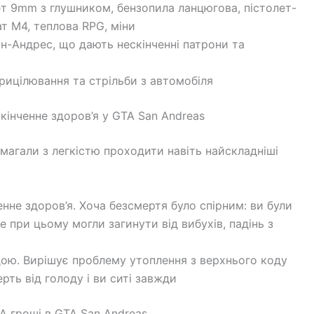
ет 9mm з глушником, бензопила ланцюгова, пістолет-
т M4, теплова RPG, міни
-Андрес, що дають нескінченні патрони та
ицілювання та стрільби з автомобіля
кінченне здоров’я у GTA San Andreas
магали з легкістю проходити навіть найскладніші
енне здоров’я. Хоча безсмертя було спірним: ви були
ле при цьому могли загинути від вибухів, падінь з
ою. Вирішує проблему утоплення з верхнього коду
ть від голоду і ви ситі завжди
А гроші в GTA San Andreas