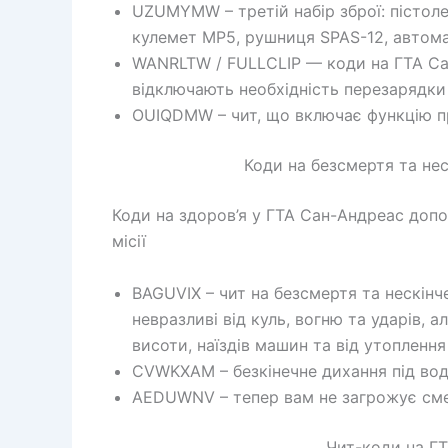
UZUMYMW – третій набір зброї: пістол
кулемет MP5, рушниця SPAS-12, автома
WANRLTW / FULLCLIP — коди на ГТА Сан
відключають необхідність перезарядки
OUIQDMW – чит, що включає функцію пр
Коди на безсмертя та нес
Коди на здоров’я у ГТА Сан-Андреас допо
місії
BAGUVIX – чит на безсмертя та нескінч
невразливі від куль, вогню та ударів, а
висоти, наїздів машин та від утоплення
CVWKXAM – безкінечне дихання під вод
AEDUWNV – тепер вам не загрожує смер
Чит-коди на ГТ