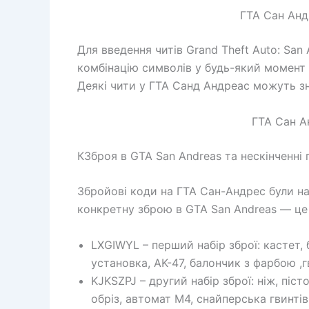
ГТА Сан Анд
Для введення читів Grand Theft Auto: San
комбінацію символів у будь-який момент 
Деякі чити у ГТА Санд Андреас можуть зн
ГТА Сан А
КЗброя в GTA San Andreas та нескінченні
Збройові коди на ГТА Сан-Андрес були н
конкретну зброю в GTA San Andreas — це
LXGIWYL – перший набір зброї: кастет, 
установка, AK-47, балончик з фарбою ,
KJKSZPJ – другий набір зброї: ніж, піс
обріз, автомат M4, снайперська гвинтів