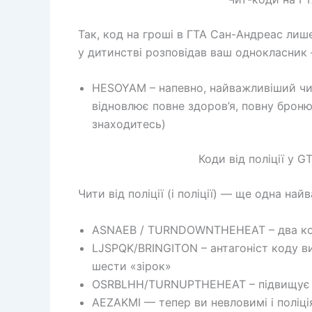
Так, код на гроші в ГТА Сан-Андреас лише
у дитинстві розповідав ваш однокласник
HESOYAM – напевно, найважливіший чит
відновлює повне здоров’я, повну брон
знаходитесь)
Коди від поліції у G
Чити від поліції (і поліції) — ще одна на
ASNAEB / TURNDOWNTHEHEAT – два коди
LJSPQK/BRINGITON – антагоніст коду в
шести «зірок»
OSRBLHH/TURNUPTHEHEAT – підвищує ва
AEZAKMI — тепер ви невловимі і поліц