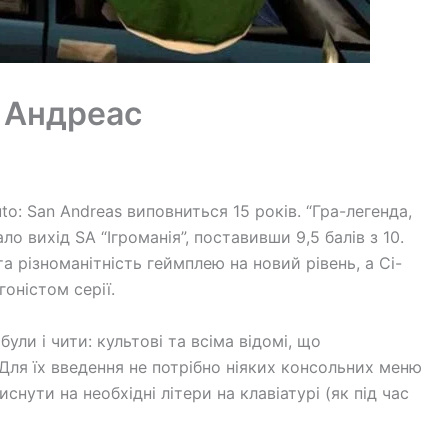
н Андреас
to: San Andreas виповниться 15 років. “Гра-легенда,
ло вихід SA “Ігроманія”, поставивши 9,5 балів з 10.
а різноманітність геймплею на новий рівень, а Сі-
оністом серії.
ули і чити: культові та всіма відомі, що
 Для їх введення не потрібно ніяких консольних меню
нути на необхідні літери на клавіатурі (як під час