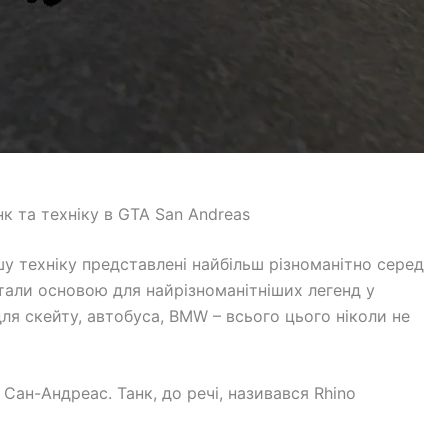
к та техніку в GTA San Andreas
у техніку представлені найбільш різноманітно серед
стали основою для найрізноманітніших легенд у
для скейту, автобуса, BMW – всього цього ніколи не
Сан-Андреас. Танк, до речі, називався Rhino