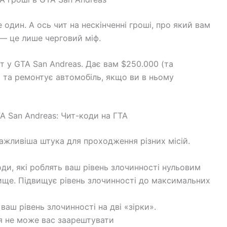
 один. А ось чит на нескінченні гроші, про який вам
 — це лише черговий міф.
 у GTA San Andreas. Дає вам $250.000 (та
ю та ремонтує автомобіль, якщо ви в ньому
TA San Andreas: Чит-коди на ГТА
йважливіша штука для проходження різних місій.
, які роблять ваш рівень злочинності нульовим
ище. Підвищує рівень злочинності до максимальних
ш рівень злочинності на дві «зірки».
ія не може вас заарештувати