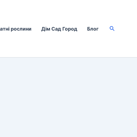
Пошук
атні рослини
Дім Сад Город
Блог