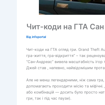
Чит-коди на ГТА Са
Від
infoportal
Чит-коди на ГТА огляд гри. Grand Theft Au
гра-життя, гра-відкриття” – так рецензува
“Сан-Андреас” вивела масштабність ігор т
Джей став , напевно, найвідомішим протаг
Але не менш легендарними, ніж сама гра, б
допомагають проходити місію та міфічні.
або комбінацій — досить було просто натис
гри, так і під час паузи).