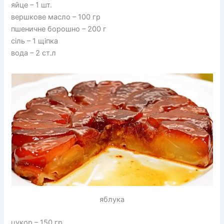
яйце – 1 шт.
вершкове масло – 100 гр
пшеничне борошно – 200 г
сіль – 1 щіпка
вода – 2 ст.л
яблука
цукор – 150 гр