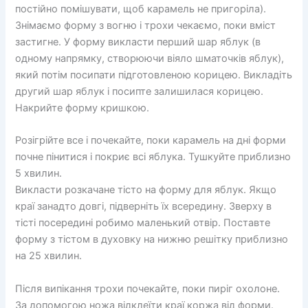
постійно помішувати, щоб карамель не пригоріла).
Знімаємо форму з вогню і трохи чекаємо, поки вміст
застигне. У форму викласти перший шар яблук (в
одному напрямку, створюючи віяло шматочків яблук),
який потім посипати підготовленою корицею. Викладіть
другий шар яблук і посипте залишилася корицею.
Накрийте форму кришкою.
Розігрійте все і почекайте, поки карамель на дні форми
почне пінитися і покриє всі яблука. Тушкуйте приблизно
5 хвилин.
Викласти розкачане тісто на форму для яблук. Якщо
краї занадто довгі, підверніть їх всередину. Зверху в
тісті посередині робимо маленький отвір. Поставте
форму з тістом в духовку на нижню решітку приблизно
на 25 хвилин.
Після випікання трохи почекайте, поки пиріг охолоне.
За допомогою ножа відклеїти краї коржа від форми.