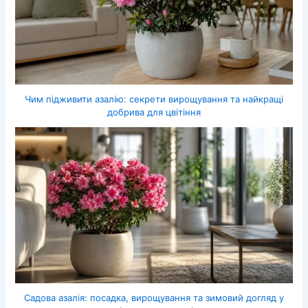
Чим підживити азалію: секрети вирощування та найкращі
добрива для цвітіння
Садова азалія: посадка, вирощування та зимовий догляд у