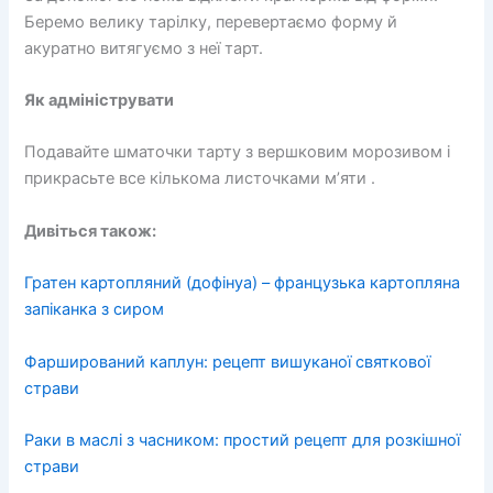
Беремо велику тарілку, перевертаємо форму й
акуратно витягуємо з неї тарт.
Як адмініструвати
Подавайте шматочки тарту з вершковим морозивом і
прикрасьте все кількома листочками м’яти .
Дивіться також:
Гратен картопляний (дофінуа) – французька картопляна
запіканка з сиром
Фарширований каплун: рецепт вишуканої святкової
страви
Раки в маслі з часником: простий рецепт для розкішної
страви