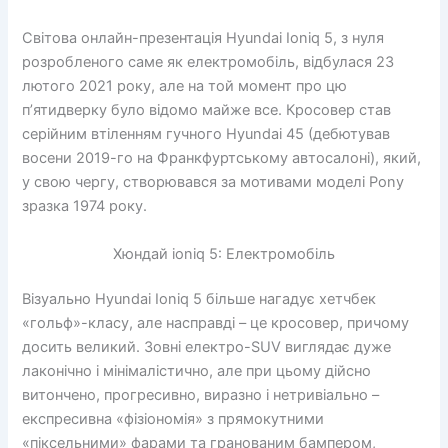
Світова онлайн-презентація Hyundai Ioniq 5, з нуля
розробленого саме як електромобіль, відбулася 23
лютого 2021 року, але на той момент про цю
п’ятидверку було відомо майже все. Кросовер став
серійним втіленням гучного Hyundai 45 (дебютував
восени 2019-го на Франкфуртському автосалоні), який,
у свою чергу, створювався за мотивами моделі Pony
зразка 1974 року.
Хюндай ioniq 5: Електромобіль
Візуально Hyundai Ioniq 5 більше нагадує хетчбек
«гольф»-класу, але насправді – це кросовер, причому
досить великий. Зовні електро-SUV виглядає дуже
лаконічно і мінімалістично, але при цьому дійсно
витончено, прогресивно, виразно і нетривіально –
експресивна «фізіономія» з прямокутними
«піксельними» фарами та гранованим бампером,