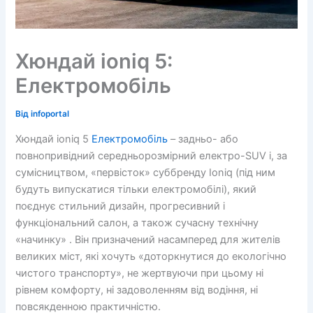
Хюндай ioniq 5:
Електромобіль
Від
infoportal
Хюндай ioniq 5
Електромобіль
– задньо- або
повнопривідний середньорозмірний електро-SUV і, за
сумісництвом, «первісток» суббренду Ioniq (під ним
будуть випускатися тільки електромобілі), який
поєднує стильний дизайн, прогресивний і
функціональний салон, а також сучасну технічну
«начинку» . Він призначений насамперед для жителів
великих міст, які хочуть «доторкнутися до екологічно
чистого транспорту», ​​не жертвуючи при цьому ні
рівнем комфорту, ні задоволенням від водіння, ні
повсякденною практичністю.