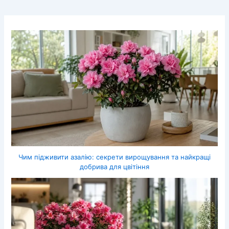
Чим підживити азалію: секрети вирощування та найкращі
добрива для цвітіння