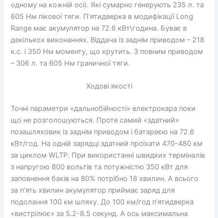
одному на кожній осі). Які сумарно генерують 235 л. та
605 Нм пікової тяги. П’ятидверка в модифікації Long
Range має акумулятор на 72.6 кВт\година. Буває в
декількох виконаннях. Віддача із заднім приводом – 218
к.с. і 350 Нм моменту, що крутить. З повним приводом
– 306 л. та 605 Нм граничної тяги.
Ходові якості
Точні параметри «дальнобійності» електрокара поки
що не розголошуються. Проте самий «здатний»
позашляховик із заднім приводом і батареєю на 72.6
кВт/год. На одній зарядці здатний проїхати 470-480 км
за циклом WLTP. При використанні швидких терміналів
з напругою 800 вольтів та потужністю 350 кВт для
заповнення баків на 80% потрібно 18 хвилин. А всього
за п’ять хвилин акумулятор приймає заряд для
подолання 100 км шляху. До 100 км/год п’ятидверка
«вистрілює» за 5.2-8.5 секунд. А ось максимальна