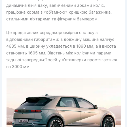
динамічна лінія даху, величезними арками коліс,
граціозна корма з «об’ємною» кришкою багажника,
стильними ліхтарями та фігурним бампером.
Це представник середньорозмірного класу з
відповідними габаритами: в довжину машина налічує
4635 мм, в ширину укладається в 1890 мм, а її висота
становить 1605 мм. Відстань між колісними парами
задньої тапередньої осей у п’ятидверки простягається
на 3000 мм.