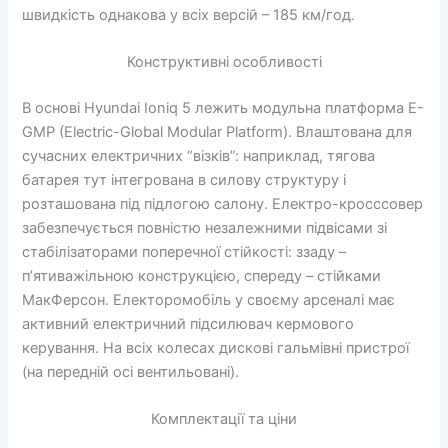
швидкість однакова у всіх версій – 185 км/год.
Конструктивні особливості
В основі Hyundai Ioniq 5 лежить модульна платформа E-
GMP (Electric-Global Modular Platform). Влаштована для
сучасних електричних “візків”: наприклад, тягова
батарея тут інтегрована в силову структуру і
розташована під підлогою салону. Електро-кросссовер
забезпечується повністю незалежними підвісами зі
стабілізаторами поперечної стійкості: ззаду –
п’ятиважільною конструкцією, спереду – стійками
МакФерсон. Електоромобіль у своєму арсеналі має
активний електричний підсилювач кермового
керування. На всіх колесах дискові гальмівні пристрої
(на передній осі вентильовані).
Комплектації та ціни