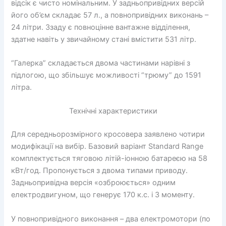
відсік є чисто номінальним. У задньопривідних версій
його об’єм складає 57 л., а повнопривідних виконань –
24 літри. Ззаду є повноцінне вантажне відділення,
здатне навіть у звичайному стані вмістити 531 літр.
“Галерка” складається двома частинами нарівні з
підлогою, що збільшує можливості “трюму” до 1591
літра.
Технічні характеристики
Для середньорозмірного кросовера заявлено чотири
модифікації на вибір. Базовий варіант Standard Range
комплектується тяговою літій-іонною батареєю на 58
кВт/год. Пропонується з двома типами приводу.
Задньопривідна версія «озброюється» одним
електродвигуном, що генерує 170 к.с. і 3 моменту.
У повнопривідного виконання – два електромотори (по