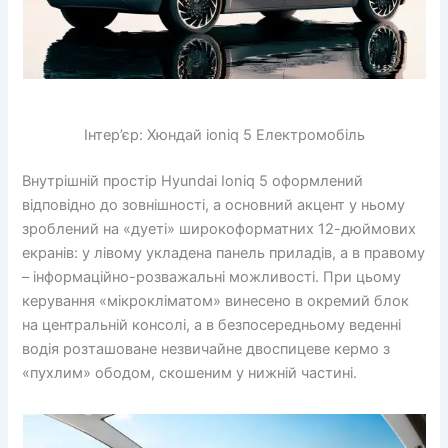
Інтер’єр: Хюндай ioniq 5 Електромобіль
Внутрішній простір Hyundai Ioniq 5 оформлений
відповідно до зовнішності, а основний акцент у ньому
зроблений на «дуеті» широкоформатних 12-дюймових
екранів: у лівому укладена панель приладів, а в правому
– інформаційно-розважальні можливості. При цьому
керування «мікрокліматом» винесено в окремий блок
на центральній консолі, а в безпосередньому веденні
водія розташоване незвичайне двоспицеве ​​кермо з
«пухлим» ободом, скошеним у нижній частині.