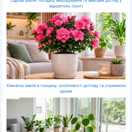
Садова азалія: посадка, вирощування та зимовий догляд у
відкритому ґрунті
Кімнатна азалія в горщику: особливості догляду та утримання
вдома