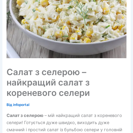
Салат з селерою –
найкращий салат з
кореневого селери
Від
infoportal
Салат з селерою
– мій найкращий салат з кореневого
селери! Готується дуже швидко, виходить дуже
смачний і простий салат із бульбою селери у головній