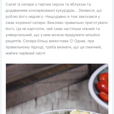
Салат із селери з тертим сиром та яблуком та
додаванням консервованої кукурудзи… Зізнаюся, що
роблю його недовго. Нещодавно я теж закохався у
смак коренної селери. Важливо правильно приготувати
його. Це не картопля, чий смак настільки ніжний та
універсальний, що з ним можна придумати мільйон
рецептів. Селера більш вимоглива 🙂 Однак, при
правильному підході, треба визнати, що це смачний,
майже чарівний овоч!