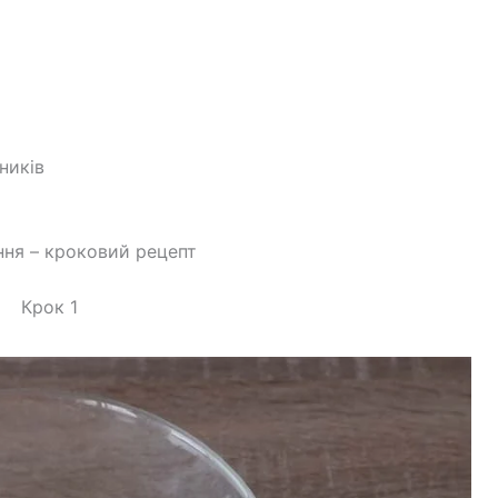
рників
ня – кроковий рецепт
Крок 1