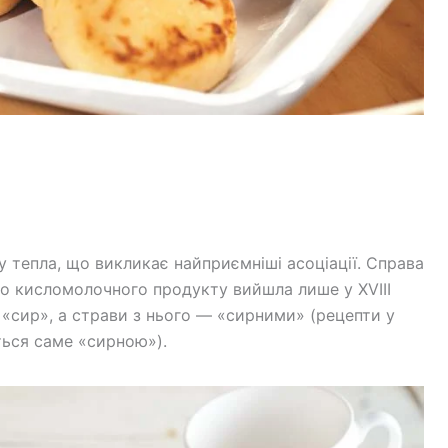
 тепла, що викликає найприємніші асоціації. Справа
го кисломолочного продукту вийшла лише у XVIII
о «сир», а страви з нього — «сирними» (рецепти у
ться саме «сирною»).