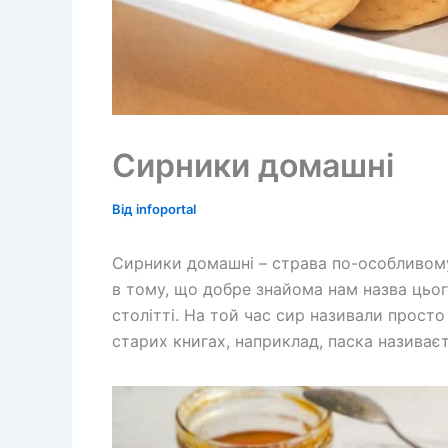
Сирники домашні
Від
infoportal
Сирники домашні – страва по-особливому
в тому, що добре знайома нам назва цьо
столітті. На той час сир називали прост
старих книгах, наприклад, паска називає