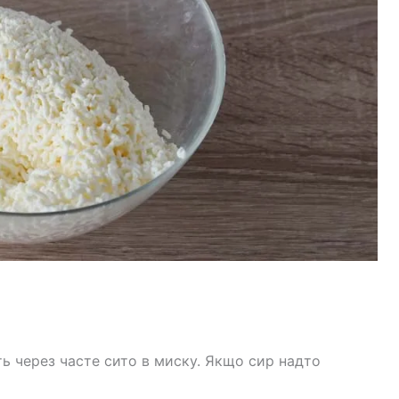
ть через часте сито в миску. Якщо сир надто