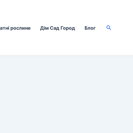
Пошук
атні рослини
Дім Сад Город
Блог