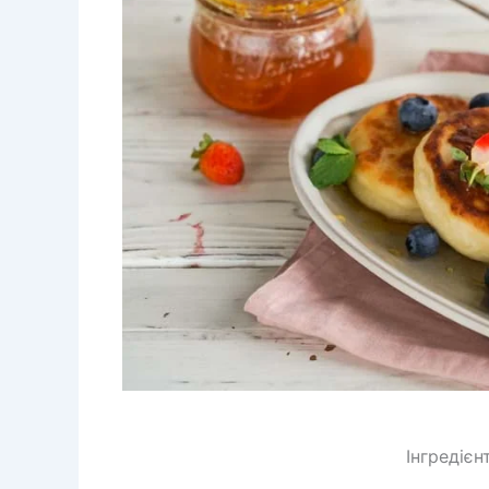
Інгредіє