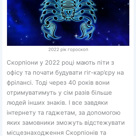
2022 рік гороскоп
Скорпіони у 2022 році мають піти з
офісу та почати будувати гіг-кар’єру на
фрілансі. Тоді через 40 років вони
отримуватимуть у сім разів більше
людей інших знаків. І все завдяки
інтернету та гаджетам, за допомогою
яких замовники зможуть відстежувати
місцезнаходження Скорпіонів та