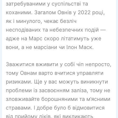
затребуваними у суспільстві та
коханими. Загалом Овнів у 2022 році,
як і минулого, чекає безліч
несподіваних та небезпечних подій —
адже на Марс скоро літатимуть уже
вони, а не марсіани чи Ілон Маск.
Зважитися вживити у собі чіп непросто,
тому Овнам варто вчитися управляти
ризиками. Ще у вас можуть виникнути
проблеми із засвоєнням заліза, тому не
зловживайте борошняними та м’ясними
стравами. І добре було б відмовитися
від прийому ліків, які викликають