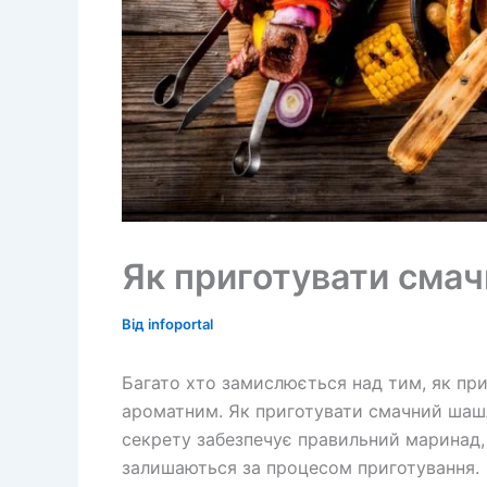
Як приготувати сма
Від
infoportal
Багато хто замислюється над тим, як при
ароматним. Як приготувати смачний шаш
секрету забезпечує правильний маринад,
залишаються за процесом приготування.