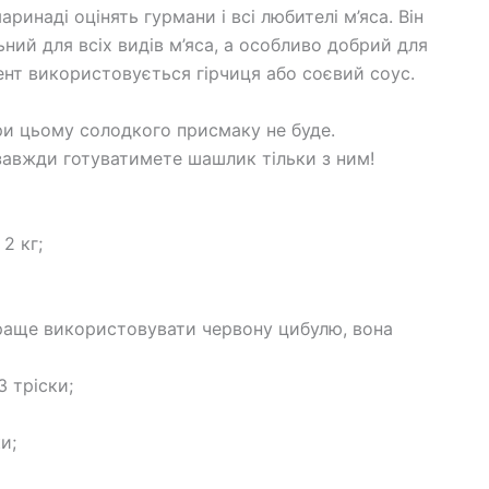
наді оцінять гурмани і всі любителі м’яса. Він
ний для всіх видів м’яса, а особливо добрий для
ент використовується гірчиця або соєвий соус.
ри цьому солодкого присмаку не буде.
завжди готуватимете шашлик тільки з ним!
2 кг;
 Краще використовувати червону цибулю, вона
3 тріски;
и;