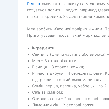
Рецепт
смачного шашлику на медовому мари
готується досить швидко. Маринад ідеаль
птаха та кролика. Як додатковий компон
Мед зробить м’ясо неймовірно ніжним. П
Приготувавши, якось такий маринад, ви 
Інгредієнти:
Свинина (шийна частина або вирізка) – 
Мед – 3 столові ложки;
Гірчиця – 3 столові ложки;
Ріпчаста цибуля – 4 середні головки.
підкреслить тонкий смак маринаду;
Суміш перців, паприка, чебрець – по 2-
Сіль за смаком;
Оливкова олія – 2 неповні столові ложк
Лимонний сік – 2 столові ложки.