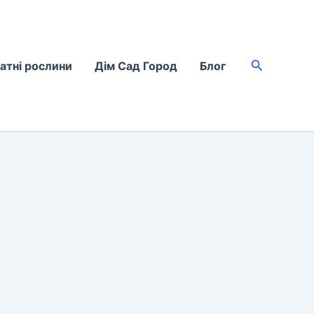
Пошук
атні рослини
Дім Сад Город
Блог