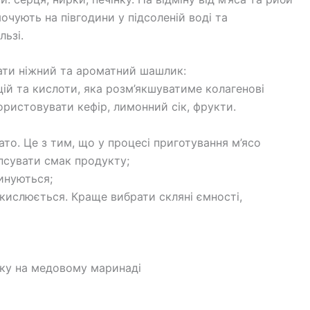
очують на півгодини у підсоленій воді та
льзі.
ати ніжний та ароматний шашлик:
цій та кислоти, яка розм’якшуватиме колагенові
ристовувати кефір, лимонний сік, фрукти.
то. Це з тим, що у процесі приготування м’ясо
псувати смак продукту;
инуються;
окислюється. Краще вибрати скляні ємності,
ку на медовому маринаді