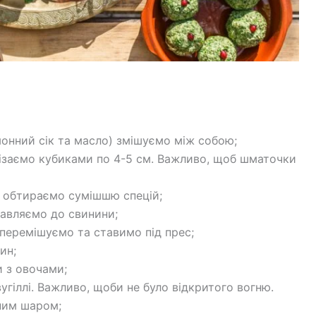
имонний сік та масло) змішуємо між собою;
ізаємо кубиками по 4-5 см. Важливо, щоб шматочки
, обтираємо сумішшю спецій;
равляємо до свинини;
перемішуємо та ставимо під прес;
ин;
 з овочами;
іллі. Важливо, щоби не було відкритого вогню.
рним шаром;