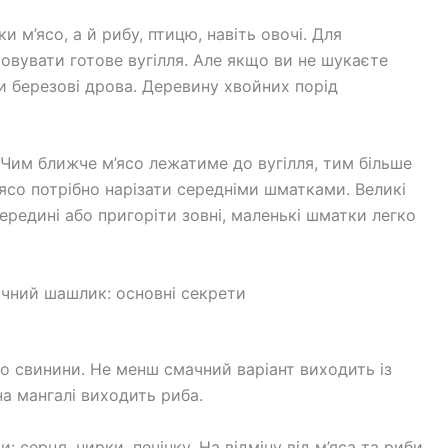
ки м’ясо, а й рибу, птицю, навіть овочі. Для
вувати готове вугілля. Але якщо ви не шукаєте
и березові дрова. Деревину хвойних порід
 Чим ближче м’ясо лежатиме до вугілля, тим більше
ясо потрібно нарізати середніми шматками. Великі
едині або пригоріти зовні, маленькі шматки легко
ачний шашлик: основні секрети
о свинини. Не менш смачний варіант виходить із
на мангалі виходить риба.
 серця, нирки, печінку. На відміну від м’яса та риби