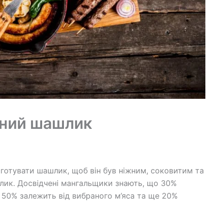
чний шашлик
готувати шашлик, щоб він був ніжним, соковитим та
лик. Досвідчені мангальщики знають, що 30%
 50% залежить від вибраного м’яса та ще 20%