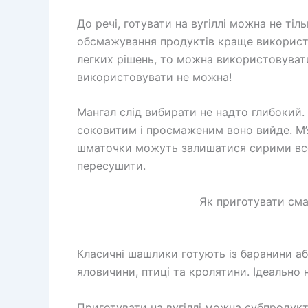
До речі, готувати на вугіллі можна не тіль
обсмажування продуктів краще використо
легких рішень, то можна використовуват
використовувати не можна!
Мангал слід вибирати не надто глибокий.
соковитим і просмаженим воно вийде. М’
шматочки можуть залишатися сирими всер
пересушити.
Як приготувати см
Класичні шашлики готують із баранини аб
яловичини, птиці та кролятини. Ідеально 
Приготувати на вугіллі можна субпродукти: