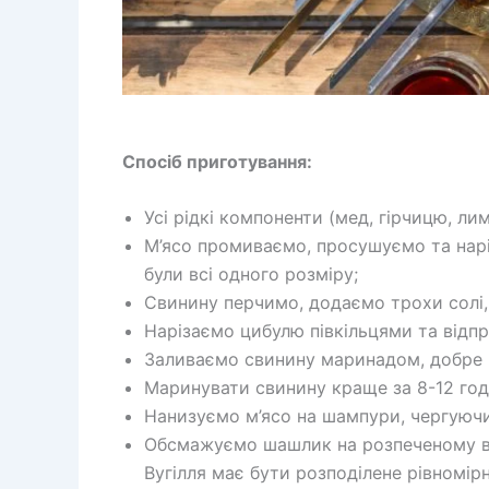
Спосіб приготування:
Усі рідкі компоненти (мед, гірчицю, л
М’ясо промиваємо, просушуємо та нар
були всі одного розміру;
Свинину перчимо, додаємо трохи солі
Нарізаємо цибулю півкільцями та відп
Заливаємо свинину маринадом, добре 
Маринувати свинину краще за 8-12 год
Нанизуємо м’ясо на шампури, чергуючи
Обсмажуємо шашлик на розпеченому вуг
Вугілля має бути розподілене рівномі