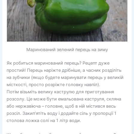
Маринований зелений перець на зиму
Як робиться маринований перець? Рецепт дуже
простий! Перець наріжте дрібніше, а часник розділіть
на зубчики (якщо будете маринувати перець у великій
місткості, просто розріжте головку навпіл).
Потім візьміть велику каструлю для приготування
розсолу. Це може бути емальована каструля, скляна
або нержавіюча – головне, щоб в ній містився весь
розсіл. Закип’ятіть воду і додайте сіль у пропорції 1
столова ложка солі на 1 літр води.