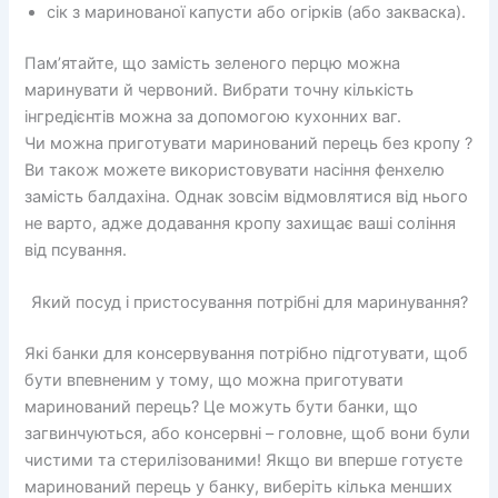
сік з маринованої капусти або огірків (або закваска).
Пам’ятайте, що замість зеленого перцю можна
маринувати й червоний. Вибрати точну кількість
інгредієнтів можна за допомогою кухонних ваг.
Чи можна приготувати маринований перець без кропу ?
Ви також можете використовувати насіння фенхелю
замість балдахіна. Однак зовсім відмовлятися від нього
не варто, адже додавання кропу захищає ваші соління
від псування.
Який посуд і пристосування потрібні для маринування?
Які банки для консервування потрібно підготувати, щоб
бути впевненим у тому, що можна приготувати
маринований перець? Це можуть бути банки, що
загвинчуються, або консервні – головне, щоб вони були
чистими та стерилізованими! Якщо ви вперше готуєте
маринований перець у банку, виберіть кілька менших