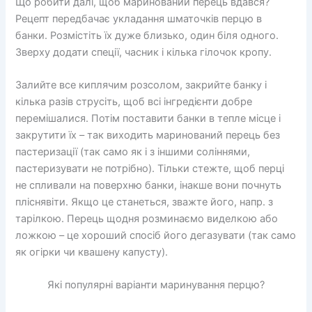
Що робити далі, щоб маринований перець вдався?
Рецепт передбачає укладання шматочків перцю в
банки. Розмістіть їх дуже близько, один біля одного.
Зверху додати спеції, часник і кілька гілочок кропу.
Залийте все киплячим розсолом, закрийте банку і
кілька разів струсіть, щоб всі інгредієнти добре
перемішалися. Потім поставити банки в тепле місце і
закрутити їх – так виходить маринований перець без
пастеризації (так само як і з іншими соліннями,
пастеризувати не потрібно). Тільки стежте, щоб перці
не спливали на поверхню банки, інакше вони почнуть
пліснявіти. Якщо це станеться, зважте його, напр. з
тарілкою. Перець щодня розминаємо виделкою або
ложкою – це хороший спосіб його дегазувати (так само
як огірки чи квашену капусту).
Які популярні варіанти маринування перцю?