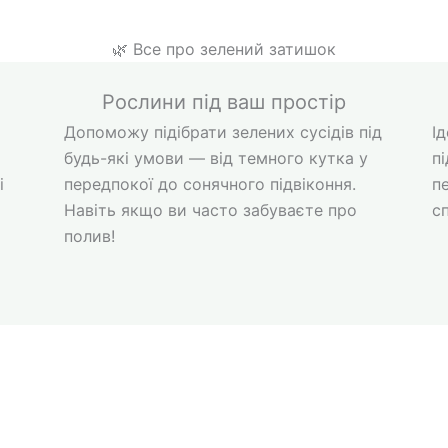
🌿 Все про зелений затишок
Рослини під ваш простір
Допоможу підібрати зелених сусідів під
І
будь-які умови — від темного кутка у
п
і
передпокої до сонячного підвіконня.
п
Навіть якщо ви часто забуваєте про
с
полив!