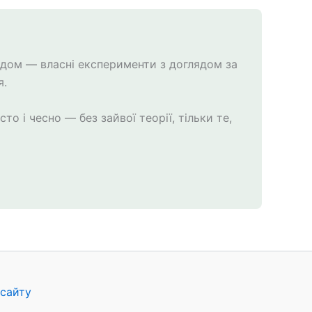
годом — власні експерименти з доглядом за
я.
о і чесно — без зайвої теорії, тільки те,
сайту