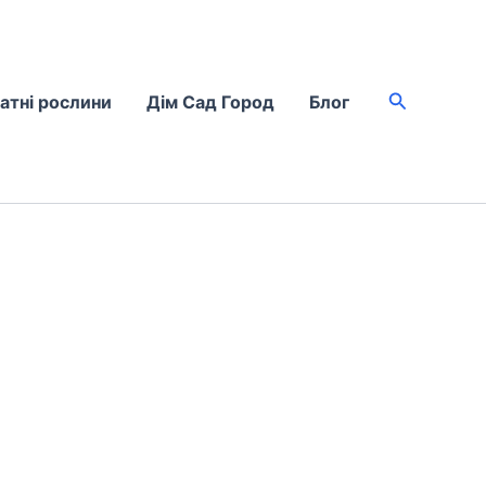
Пошук
атні рослини
Дім Сад Город
Блог