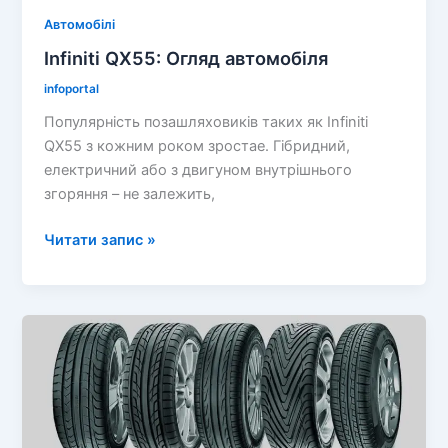
Автомобілі
Infiniti QX55: Огляд автомобіля
infoportal
Популярність позашляховиків таких як Infiniti
QX55 з кожним роком зростае. Гібридний,
електричний або з двигуном внутрішнього
згоряння – не залежить,
Infiniti
Читати запис »
QX55:
Огляд
автомобіля