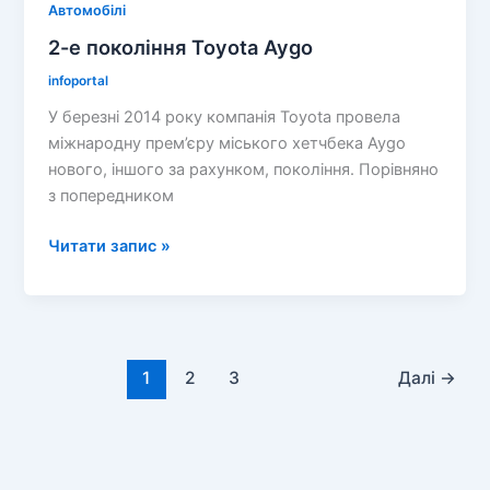
Автомобілі
2-е покоління Toyota Aygo
infoportal
У березні 2014 року компанія Toyota провела
міжнародну прем’єру міського хетчбека Aygo
нового, іншого за рахунком, покоління. Порівняно
з попередником
2-
Читати запис »
е
покоління
Toyota
Aygo
1
2
3
Далі
→