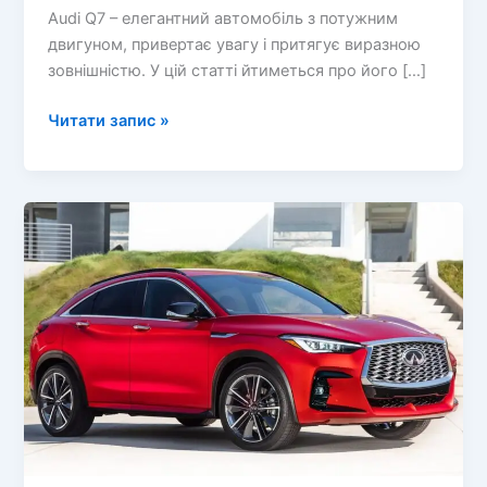
Audi Q7 – елегантний автомобіль з потужним
двигуном, привертає увагу і притягує виразною
зовнішністю. У цій статті йтиметься про його […]
Audi
Читати запис »
Q7
–
Огляд
автомобіля