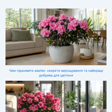
Чим підживити азалію: секрети вирощування та найкращі
добрива для цвітіння