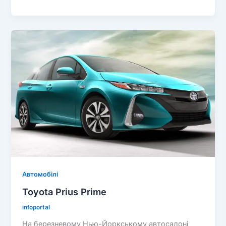
prado
характеристики
Автомобілі
Toyota Prius Prime
infoportal
На березневому Нью-Йоркському автосалоні