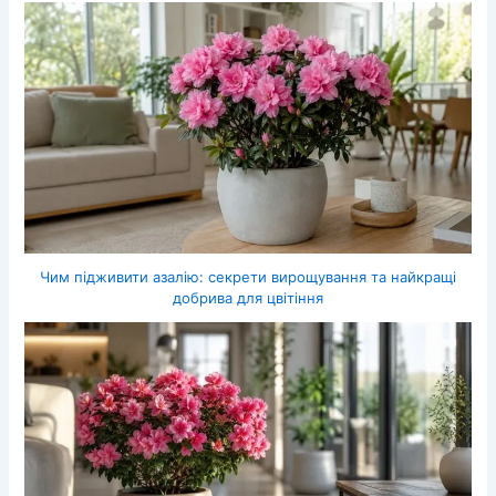
Чим підживити азалію: секрети вирощування та найкращі
добрива для цвітіння