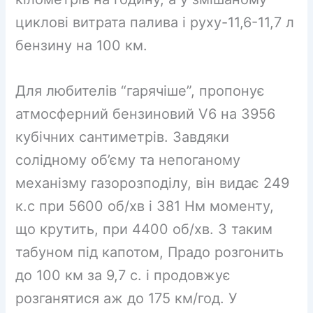
циклові витрата палива і руху-11,6-11,7 л
бензину на 100 км.
Для любителів “гарячіше”, пропонує
атмосферний бензиновий V6 на 3956
кубічних сантиметрів. Завдяки
солідному об’єму та непоганому
механізму газорозподілу, він видає 249
к.с при 5600 об/хв і 381 Нм моменту,
що крутить, при 4400 об/хв. З таким
табуном під капотом, Прадо розгонить
до 100 км за 9,7 с. і продовжує
розганятися аж до 175 км/год. У