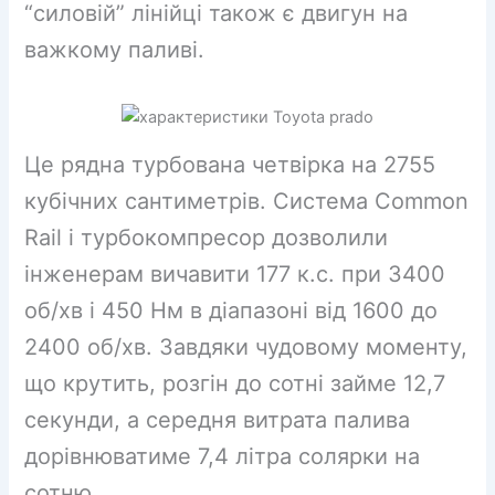
“силовій” лінійці також є двигун на
важкому паливі.
Це рядна турбована четвірка на 2755
кубічних сантиметрів. Система Common
Rail і турбокомпресор дозволили
інженерам вичавити 177 к.с. при 3400
об/хв і 450 Нм в діапазоні від 1600 до
2400 об/хв. Завдяки чудовому моменту,
що крутить, розгін до сотні займе 12,7
секунди, а середня витрата палива
дорівнюватиме 7,4 літра солярки на
сотню.