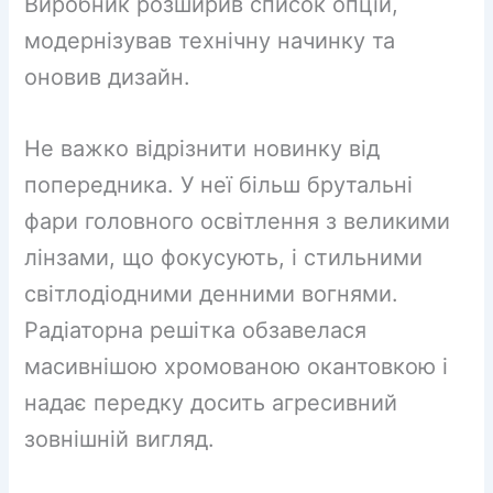
Виробник розширив список опцій,
модернізував технічну начинку та
оновив дизайн.
Не важко відрізнити новинку від
попередника. У неї більш брутальні
фари головного освітлення з великими
лінзами, що фокусують, і стильними
світлодіодними денними вогнями.
Радіаторна решітка обзавелася
масивнішою хромованою окантовкою і
надає передку досить агресивний
зовнішній вигляд.