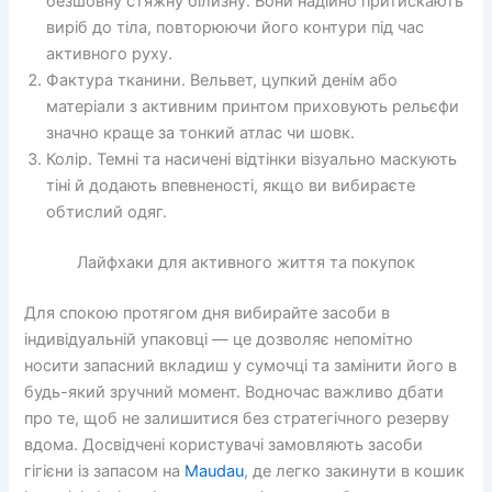
безшовну стяжну білизну. Вони надійно притискають
виріб до тіла, повторюючи його контури під час
активного руху.
Фактура тканини. Вельвет, цупкий денім або
матеріали з активним принтом приховують рельєфи
значно краще за тонкий атлас чи шовк.
Колір. Темні та насичені відтінки візуально маскують
тіні й додають впевненості, якщо ви вибираєте
обтислий одяг.
Лайфхаки для активного життя та покупок
Для спокою протягом дня вибирайте засоби в
індивідуальній упаковці — це дозволяє непомітно
носити запасний вкладиш у сумочці та замінити його в
будь-який зручний момент. Водночас важливо дбати
про те, щоб не залишитися без стратегічного резерву
вдома. Досвідчені користувачі замовляють засоби
гігієни із запасом на
Maudau
, де легко закинути в кошик