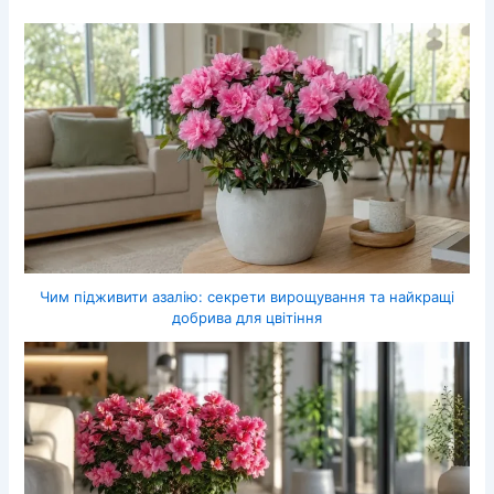
Чим підживити азалію: секрети вирощування та найкращі
добрива для цвітіння