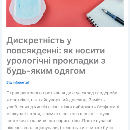
Дискретність у
повсякденні: як носити
урологічні прокладки з
будь-яким одягом
Від
infoportal
Страх раптового протікання диктує склад гардероба
жорсткіше, ніж найсуворіший дрескод. Замість
улюблених джинсів скінні жінки вибирають безформні
мішкуваті штани, а замість легкого шовку — цупкі
синтетичні тканини, що парять тіло. Проте сучасні
рішення еволюціонували, і тепер захист може бути