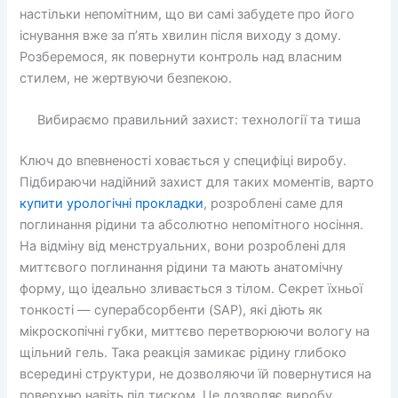
настільки непомітним, що ви самі забудете про його
існування вже за п’ять хвилин після виходу з дому.
Розберемося, як повернути контроль над власним
стилем, не жертвуючи безпекою.
Вибираємо правильний захист: технології та тиша
Ключ до впевненості ховається у специфіці виробу.
Підбираючи надійний захист для таких моментів, варто
купити урологічні прокладки
, розроблені саме для
поглинання рідини та абсолютно непомітного носіння.
На відміну від менструальних, вони розроблені для
миттєвого поглинання рідини та мають анатомічну
форму, що ідеально зливається з тілом. Секрет їхньої
тонкості — суперабсорбенти (SAP), які діють як
мікроскопічні губки, миттєво перетворюючи вологу на
щільний гель. Така реакція замикає рідину глибоко
всередині структури, не дозволяючи їй повернутися на
поверхню навіть під тиском. Це дозволяє виробу