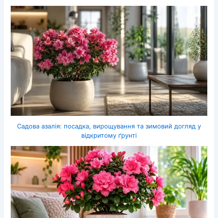
Садова азалія: посадка, вирощування та зимовий догляд у
відкритому ґрунті