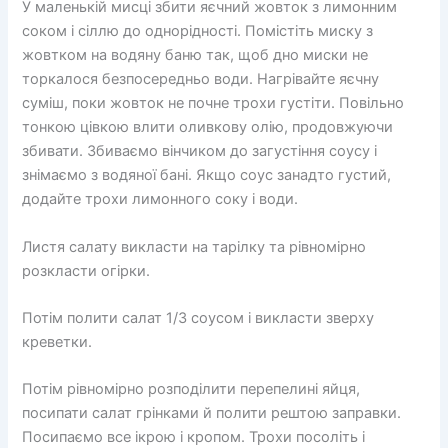
У маленькій мисці збити яєчний жовток з лимонним
соком і сіллю до однорідності. Помістіть миску з
жовтком на водяну баню так, щоб дно миски не
торкалося безпосередньо води. Нагрівайте яєчну
суміш, поки жовток не почне трохи густіти. Повільно
тонкою цівкою влити оливкову олію, продовжуючи
збивати. Збиваємо вінчиком до загустіння соусу і
знімаємо з водяної бані. Якщо соус занадто густий,
додайте трохи лимонного соку і води.
Листя салату викласти на тарілку та рівномірно
розкласти огірки.
Потім полити салат 1/3 соусом і викласти зверху
креветки.
Потім рівномірно розподілити перепелині яйця,
посипати салат грінками й полити рештою заправки.
Посипаємо все ікрою і кропом. Трохи посоліть і