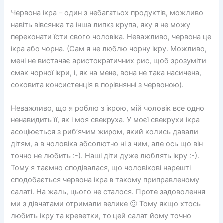
Червона ікра – один з небагатьох продуктів, можливо
навіть вівсянка та інша липка крупа, яку я не можу
переконати їсти свого чоловіка. Неважливо, червона це
ікра або чорна. (Сам я не люблю чорну ікру. Можливо,
мені не вистачає аристократичних рис, щоб зрозуміти
смак чорної ікри, і, як на мене, вона не така насичена,
соковита консистенція в порівнянні з червоною).
Неважливо, що я роблю з ікрою, мій чоловік все одно
ненавидить її, як і моя свекруха. У моєї свекрухи ікра
асоціюється з риб’ячим жиром, який колись давали
дітям, а в чоловіка абсолютно ні з чим, але ось що він
точно не любить :-). Наші діти дуже люблять ікру :-).
Тому я таємно сподівалася, що чоловікові нарешті
сподобається червона ікра в такому приправленому
салаті. На жаль, цього не сталося. Проте задоволення
ми з дівчатами отримали велике 🙂 Тому якщо хтось
любить ікру та креветки, то цей салат йому точно