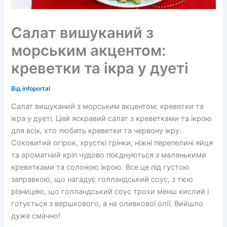
Салат вишуканий з
морським акцентом:
креветки та ікра у дуеті
Від
infoportal
Салат вишуканий з морським акцентом: креветки та
ікра у дуеті. Цей яскравий салат з креветками та ікрою
для всіх, хто любить креветки та червону ікру.
Соковитий огірок, хрусткі грінки, ніжні перепелині яйця
та ароматний кріп чудово поєднуються з маленькими
креветками та солоною ікрою. Все це під густою
заправкою, що нагадує голландський соус, з тією
різницею, що голландський соус трохи менш кислий і
готується з вершкового, а не оливкової олії. Вийшло
дуже смачно!