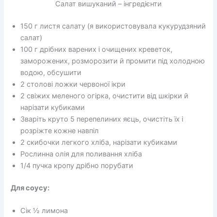
Салат вишуканий – інгредієнти
150 г листя салату (я використовувала кукурудзяний
салат)
100 г дрібних варених і очищених креветок,
заморожених, розморозити й промити під холодною
водою, обсушити
2 столові ложки червоної ікри
2 свіжих меленого огірка, очистити від шкірки й
нарізати кубиками
Зваріть круто 5 перепелиних яєць, очистіть їх і
розріжте кожне навпіл
2 скибочки легкого хліба, нарізати кубиками
Рослинна олія для поливання хліба
1/4 пучка кропу дрібно порубати
Для соусу:
Сік ½ лимона