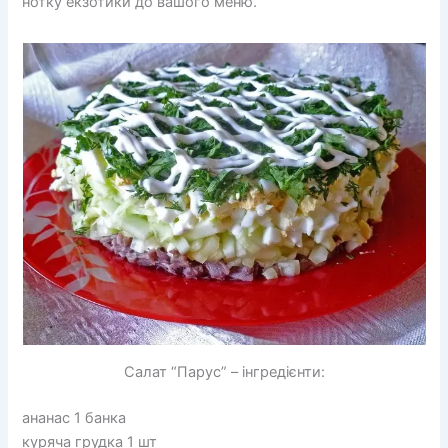
нотку екзотики до вашого меню.
Салат “Парус” – інгредієнти:
ананас 1 банка
куряча грудка 1 шт