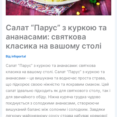
Салат “Парус” з куркою та
ананасами: святкова
класика на вашому столі
Від
infoportal
Салат “Парус” з куркою та ананасами: святкова
класика на вашому столі. Салат “Парус” з куркою та
ананасами – це вишукана та водночас проста страва,
що підкорює своєю ніжністю та яскравим смаком. Цей
салат ідеально підходить як для святкового столу, так і
для звичайного обіду. Ніжна куряча грудка чудово
поєднується з солодкими ананасами, створюючи
вишуканий баланс між солоним і солодким. Завдяки
легкому майонезному соусу страва набуває кремової