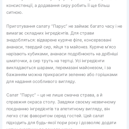
консистенції, а додавання сиру робить її ще більш
ситною.
Приготування салату “Парус” не займає багато часу і не
вимагає складних інгредієнтів. Для страви
знадобляться: відварене куряче філе, консервовані
ананаси, твердий сир, яйця та майонез. Куряче м’ясо
нарізають кубиками, ананаси подрібнюють на дрібніші
шматочки, а сир труть на тертці. Усі інгредієнти
викладаються шарами, перемазані майонезом, і за
бажанням можна прикрасити зеленню або горішками
для надання особливого вигляду.
Салат “Парус” – це не лише смачна страва, а й
справжня окраса столу. Завдяки своєму незвичному
поєднанню інгредієнтів та апетитному вигляду, він
легко стає фаворитом серед гостей. Цей салат
підходить для будь-якої пори року і дозволяє додати