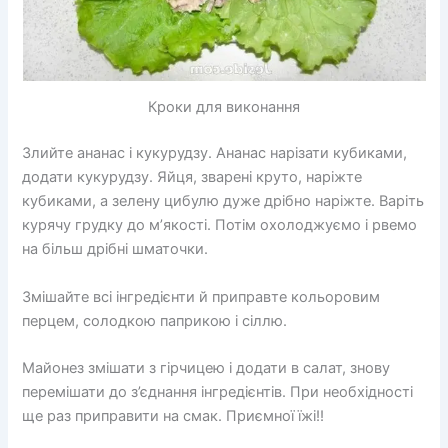
Кроки для виконання
Злийте ананас і кукурудзу. Ананас нарізати кубиками,
додати кукурудзу. Яйця, зварені круто, наріжте
кубиками, а зелену цибулю дуже дрібно наріжте. Варіть
курячу грудку до м’якості. Потім охолоджуємо і рвемо
на більш дрібні шматочки.
Змішайте всі інгредієнти й приправте кольоровим
перцем, солодкою паприкою і сіллю.
Майонез змішати з гірчицею і додати в салат, знову
перемішати до з’єднання інгредієнтів. При необхідності
ще раз приправити на смак. Приємної їжі!!