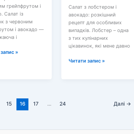
им грейпфрутом і
Салат з лобстером і
. Салат із
авокадо: розкішний
ок з червоним
рецепт для особливих
рутом і авокадо —
випадків. Лобстер – одна
жаюча і
з тих кулінарних
цікавинок, які мене давно
запис »
Салат
Читати запис »
ок
з
лобстером
им
і
рутом
авокадо:
розкішний
15
16
17
…
24
Далі
→
о
рецепт
для
особливих
випадків