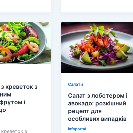
рецепт
олів’є:
і
секрети
приготування
ькою
на
ею
святковий
стіл
Салати
 з креветок з
оним
Салат з лобстером і
фрутом і
авокадо: розкішний
до
рецепт для
особливих випадків
infoportal
 креветок з