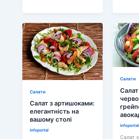
буряка
вареної
з
картопл
волоськими
та
горіхами
діжонс
гірчиц
Салати
Салат
Салати
черв
Салат з артишоками:
грейп
елегантність на
авока
вашому столі
infoportal
infoportal
Салат з