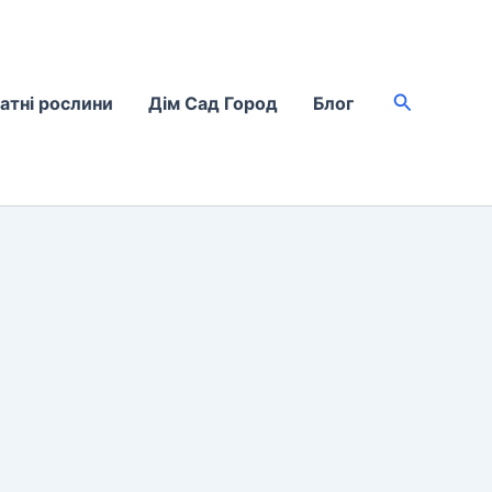
Пошук
атні рослини
Дім Сад Город
Блог