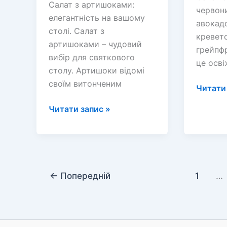
Салат з артишоками:
червон
елегантність на вашому
авокадо
столі. Салат з
кревет
артишоками – чудовий
грейпф
вибір для святкового
це осві
столу. Артишоки відомі
своїм витонченим
Салат
Читати 
з
Салат
Читати запис »
кревет
з
з
артишоками:
червон
елегантність
грейпф
на
і
вашому
←
Попередній
1
…
авокад
столі