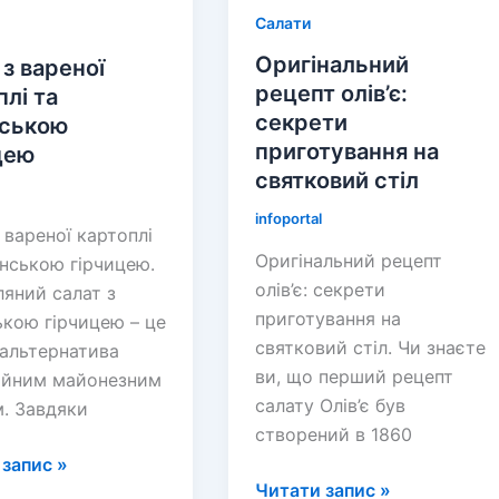
Салати
Оригінальний
 з вареної
рецепт олів’є:
плі та
секрети
ською
приготування на
цею
святковий стіл
infoportal
 вареної картоплі
Оригінальний рецепт
нською гірчицею.
олів’є: секрети
яний салат з
приготування на
кою гірчицею – це
святковий стіл. Чи знаєте
 альтернатива
ви, що перший рецепт
ійним майонезним
салату Олів’є був
. Завдяки
створений в 1860
запис »
Оригінальний
Читати запис »