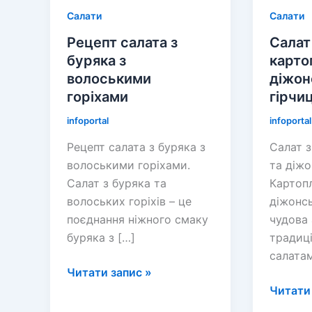
Салати
Салати
Рецепт салата з
Салат
буряка з
карто
волоськими
діжон
горіхами
гірчи
infoportal
infoportal
Рецепт салата з буряка з
Салат з
волоськими горіхами.
та діжо
Салат з буряка та
Картопл
волоських горіхів – це
діжонсь
поєднання ніжного смаку
чудова
буряка з […]
традиц
салатам
Рецепт
Читати запис »
салата
Салат
Читати 
з
з