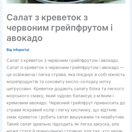
Салат з креветок з
червоним грейпфрутом і
авокадо
Від
infoportal
Салат з креветок з червоним грейпфрутом і авокадо.
Салат із креветок з червоним грейпфрутом і авокадо —
це освіжаюча і легка страва, яка поєднує в собі ніжність
морепродуктів та соковиту кисло-солодку нотку
цитрусових. Креветки додають салату білка та легкого
морського смаку, який чудово балансує з м’яким і
кремовим авокадо. Червоний грейпфрут привносить до
страви яскравий колір і легку кислинку, що відтіняє
смак креветок і робить салат вишуканим та незабутнім.
Такий салат ідеально підходить як легка закуска, але
може стати й повноцінною стравою для тих, хто надає