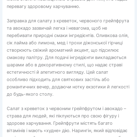
перевагу здоровому харчуванню.
Заправка для салату з креветок, червоного грейпфрута
та авокадо зазвичай легка і невагома, щоб не
перебивати природні смаки інгредієнтів. Оливкова олія,
сік лайма або лимона, мед і трохи діжонської гірчиці
створюють свіжий ароматний акцент, що підсилює
смакову палітру. Для подачі інгредієнти викладаються
шарами або в декоративному стилі, що надає страві
естетичності й апетитного вигляду. Цей салат
особливо підходить для святкових застіль або
романтичних вечер, додаючи нотку екзотики й легкості
до будь-якого столу.
Салат з креветок з червоним грейпфрутом і авокадо –
страва для людей, які піклуються про свою фігуру і
здорове харчування. Грейпфрути містять багато
вітамінів і мають «худне» дію. Нарингін, який відповідає