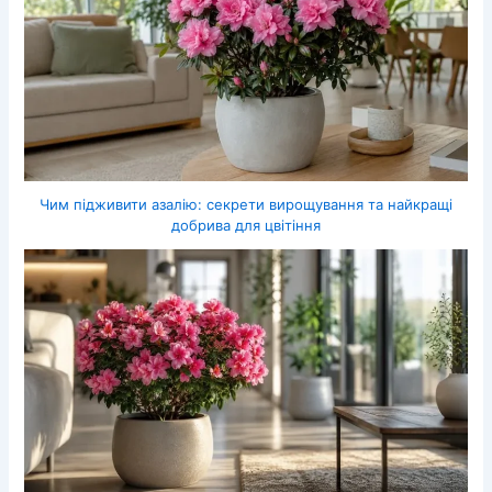
Чим підживити азалію: секрети вирощування та найкращі
добрива для цвітіння