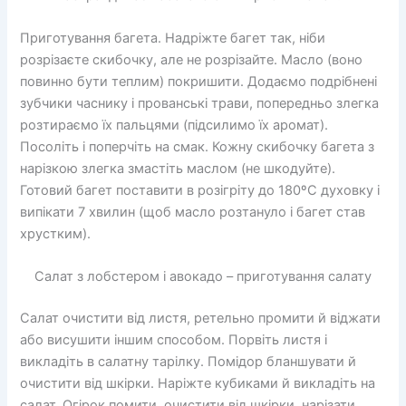
Приготування багета. Надріжте багет так, ніби
розрізаєте скибочку, але не розрізайте. Масло (воно
повинно бути теплим) покришити. Додаємо подрібнені
зубчики часнику і прованські трави, попередньо злегка
розтираємо їх пальцями (підсилимо їх аромат).
Посоліть і поперчіть на смак. Кожну скибочку багета з
нарізкою злегка змастіть маслом (не шкодуйте).
Готовий багет поставити в розігріту до 180ºC духовку і
випікати 7 хвилин (щоб масло розтануло і багет став
хрустким).
Салат з лобстером і авокадо – приготування салату
Салат очистити від листя, ретельно промити й віджати
або висушити іншим способом. Порвіть листя і
викладіть в салатну тарілку. Помідор бланшувати й
очистити від шкірки. Наріжте кубиками й викладіть на
салат. Огірок помити, очистити від шкірки, нарізати