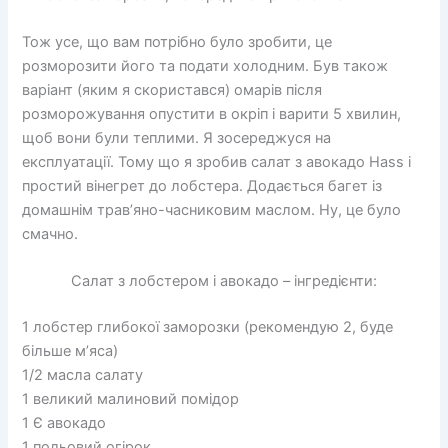
Тож усе, що вам потрібно було зробити, це
розморозити його та подати холодним. Був також
варіант (яким я скористався) омарів після
розморожування опустити в окріп і варити 5 хвилин,
щоб вони були теплими. Я зосереджуся на
експлуатації. Тому що я зробив салат з авокадо Hass і
простий вінегрет до лобстера. Додається багет із
домашнім трав’яно-часниковим маслом. Ну, це було
смачно.
Салат з лобстером і авокадо – інгредієнти:
1 лобстер глибокої заморозки (рекомендую 2, буде
більше м’яса)
1/2 масла салату
1 великий малиновий помідор
1 Є авокадо
1 польовий огірок