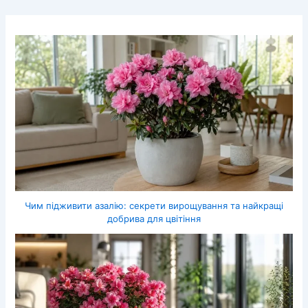
Чим підживити азалію: секрети вирощування та найкращі
добрива для цвітіння