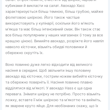
кубиками й викласти на салат. Авокадо Хасс
характеризується більш темною, більш грубою, майже
фіолетовою шкіркою. Його також частіше
використовують у кулінарії, оскільки його м’якоть
м’якша та має більш інтенсивний смак. Він також стає
все більш популярним у наших магазинах (і тому за все
кращою ціною). Вимийте авокадо, розріжте його навпіл
навколо кісточки, візьміть обидві половинки й
обережно скрутіть їх.
Воно повинно дуже легко відходити від великого
насіння в середині. Щоб звільнити іншу половину
авокадо від кісточки, гострим ножем вибийте кісточку
та обережно поверніть її. Насіння повинно плавно
відділятися від м’якоті. У авокадо Hass є ще одна
перевага. Знімати шкірку не потрібно. Просто візьміть
ложку, вставте її між шкіркою та м’якоттю та вийміть,
як зварене круто яйце. Для необізнаних скажу, що їх