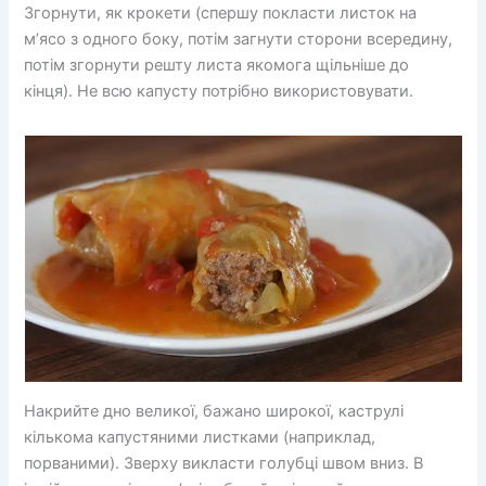
Згорнути, як крокети (спершу покласти листок на
м’ясо з одного боку, потім загнути сторони всередину,
потім згорнути решту листа якомога щільніше до
кінця). Не всю капусту потрібно використовувати.
Накрийте дно великої, бажано широкої, каструлі
кількома капустяними листками (наприклад,
порваними). Зверху викласти голубці швом вниз. В