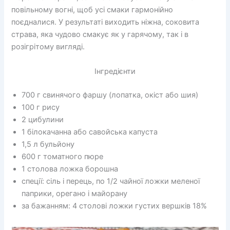
повільному вогні, щоб усі смаки гармонійно
поєдналися. У результаті виходить ніжна, соковита
страва, яка чудово смакує як у гарячому, так і в
розігрітому вигляді.
Інгредієнти
700 г свинячого фаршу (лопатка, окіст або шия)
100 г рису
2 цибулини
1 білокачанна або савойська капуста
1,5 л бульйону
600 г томатного пюре
1 столова ложка борошна
спеції: сіль і перець, по 1/2 чайної ложки меленої
паприки, орегано і майорану
за бажанням: 4 столові ложки густих вершків 18%