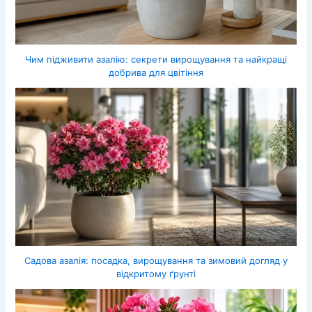
Чим підживити азалію: секрети вирощування та найкращі
добрива для цвітіння
Садова азалія: посадка, вирощування та зимовий догляд у
відкритому ґрунті