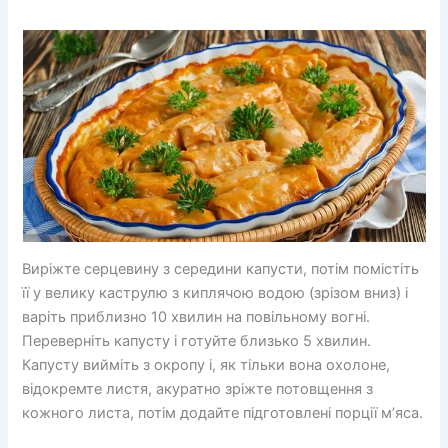
Виріжте серцевину з середини капусти, потім помістіть
її у велику каструлю з киплячою водою (зрізом вниз) і
варіть приблизно 10 хвилин на повільному вогні.
Переверніть капусту і готуйте близько 5 хвилин.
Капусту вийміть з окропу і, як тільки вона охолоне,
відокремте листя, акуратно зріжте потовщення з
кожного листа, потім додайте підготовлені порції м’яса.