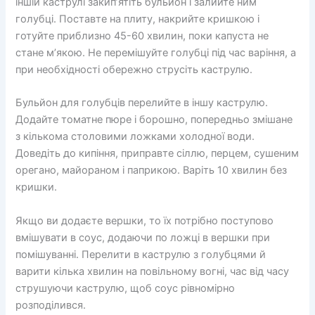
іншій каструлі закип’ятіть бульйон і залийте ним
голубці. Поставте на плиту, накрийте кришкою і
готуйте приблизно 45-60 хвилин, поки капуста не
стане м’якою. Не перемішуйте голубці під час варіння, а
при необхідності обережно струсіть каструлю.
Бульйон для голубців перелийте в іншу каструлю.
Додайте томатне пюре і борошно, попередньо змішане
з кількома столовими ложками холодної води.
Доведіть до кипіння, приправте сіллю, перцем, сушеним
орегано, майораном і паприкою. Варіть 10 хвилин без
кришки.
Якщо ви додаєте вершки, то їх потрібно поступово
вмішувати в соус, додаючи по ложці в вершки при
помішуванні. Перелити в каструлю з голубцями й
варити кілька хвилин на повільному вогні, час від часу
струшуючи каструлю, щоб соус рівномірно
розподілився.