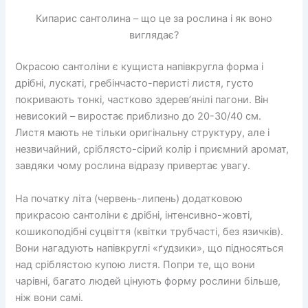
Кипарис сантолина – що це за рослина і як воно
виглядає?
Окрасою сантоліни є кущиста напівкругла форма і
дрібні, лускаті, гребінчасто-перисті листя, густо
покривають тонкі, частково здерев’янілі пагони. Він
невисокий – виростає приблизно до 20-30/40 см.
Листя мають не тільки оригінальну структуру, але і
незвичайний, сріблясто-сірий колір і приємний аромат,
завдяки чому рослина відразу привертає увагу.
На початку літа (червень-липень) додатковою
прикрасою сантоліни є дрібні, інтенсивно-жовті,
кошикоподібні суцвіття (квітки трубчасті, без язичків).
Вони нагадують напівкруглі «ґудзики», що підносяться
над сріблястою купою листя. Попри те, що вони
чарівні, багато людей цінують форму рослини більше,
ніж вони самі.