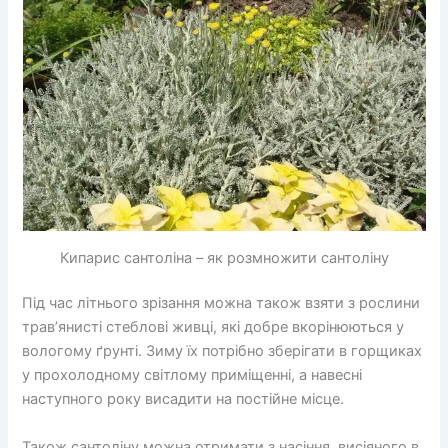
Кипарис сантоліна – як розмножити сантоліну
Під час літнього зрізання можна також взяти з рослини
трав’янисті стеблові живці, які добре вкорінюються у
вологому ґрунті. Зиму їх потрібно зберігати в горщиках
у прохолодному світлому приміщенні, а навесні
наступного року висадити на постійне місце.
Також сантоліну можна отримати з насіння, висіяного в