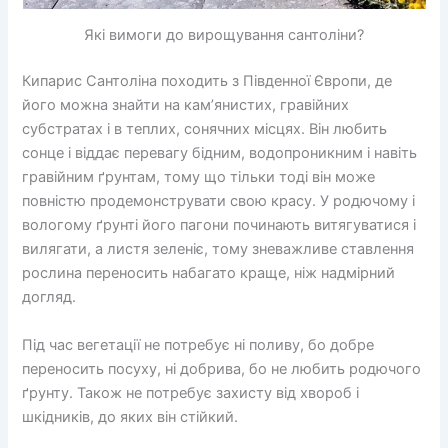
Які вимоги до вирощування сантоліни?
Кипарис Сантоліна походить з Південної Європи, де
його можна знайти на кам’янистих, гравійних
субстратах і в теплих, сонячних місцях. Він любить
сонце і віддає перевагу бідним, водопроникним і навіть
гравійним ґрунтам, тому що тільки тоді він може
повністю продемонструвати свою красу. У родючому і
вологому ґрунті його пагони починають витягуватися і
вилягати, а листя зеленіє, тому зневажливе ставлення
рослина переносить набагато краще, ніж надмірний
догляд.
Під час вегетації не потребує ні поливу, бо добре
переносить посуху, ні добрива, бо не любить родючого
ґрунту. Також не потребує захисту від хвороб і
шкідників, до яких він стійкий.