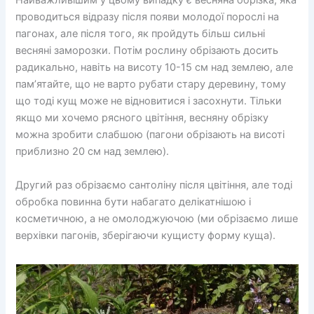
Найважливішим у цьому випадку є весняна обрізка, яка
проводиться відразу після появи молодої порослі на
пагонах, але після того, як пройдуть більш сильні
весняні заморозки. Потім рослину обрізають досить
радикально, навіть на висоту 10-15 см над землею, але
пам’ятайте, що не варто рубати стару деревину, тому
що тоді кущ може не відновитися і засохнути. Тільки
якщо ми хочемо рясного цвітіння, весняну обрізку
можна зробити слабшою (пагони обрізають на висоті
приблизно 20 см над землею).
Другий раз обрізаємо сантоліну після цвітіння, але тоді
обробка повинна бути набагато делікатнішою і
косметичною, а не омолоджуючою (ми обрізаємо лише
верхівки пагонів, зберігаючи кущисту форму куща).