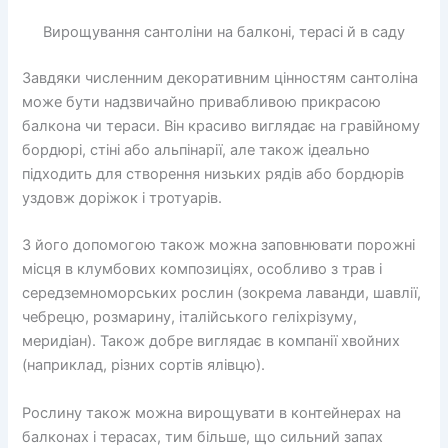
Вирощування сантоліни на балконі, терасі й в саду
Завдяки численним декоративним цінностям сантоліна
може бути надзвичайно привабливою прикрасою
балкона чи тераси. Він красиво виглядає на гравійному
бордюрі, стіні або альпінарії, але також ідеально
підходить для створення низьких рядів або бордюрів
уздовж доріжок і тротуарів.
З його допомогою також можна заповнювати порожні
місця в клумбових композиціях, особливо з трав і
середземноморських рослин (зокрема лаванди, шавлії,
чебрецю, розмарину, італійського геліхрізуму,
меридіан). Також добре виглядає в компанії хвойних
(наприклад, різних сортів ялівцю).
Рослину також можна вирощувати в контейнерах на
балконах і терасах, тим більше, що сильний запах