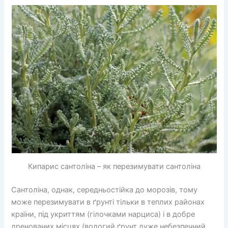
Кипарис сантоліна – як перезимувати сантоліна
Сантоліна, однак, середньостійка до морозів, тому
може перезимувати в ґрунті тільки в теплих районах
країни, під укриттям (гілочками нарциса) і в добре
дренованих місцях (вологий ґрунт дуже небезпечний