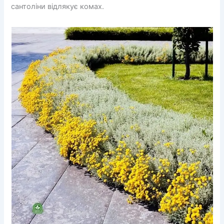
сантоліни відлякує комах.