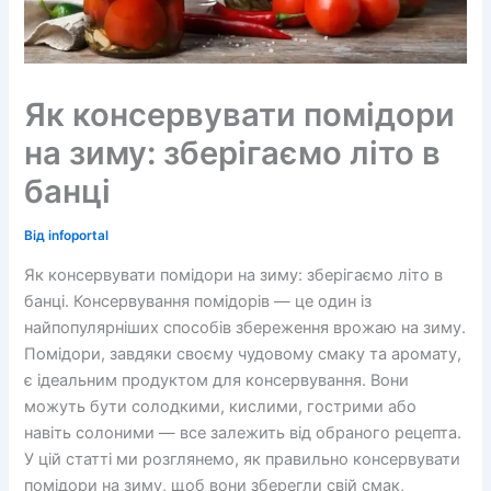
Як консервувати помідори
на зиму: зберігаємо літо в
банці
Від
infoportal
Як консервувати помідори на зиму: зберігаємо літо в
банці. Консервування помідорів — це один із
найпопулярніших способів збереження врожаю на зиму.
Помідори, завдяки своєму чудовому смаку та аромату,
є ідеальним продуктом для консервування. Вони
можуть бути солодкими, кислими, гострими або
навіть солоними — все залежить від обраного рецепта.
У цій статті ми розглянемо, як правильно консервувати
помідори на зиму, щоб вони зберегли свій смак,