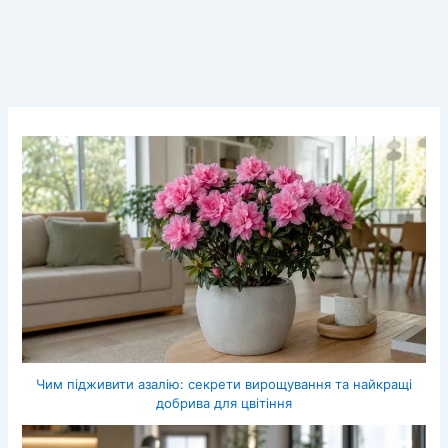
Чим підживити азалію: секрети вирощування та найкращі
добрива для цвітіння