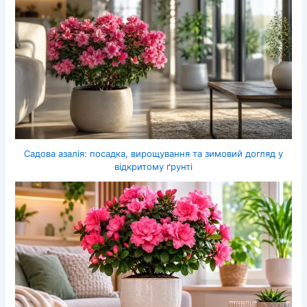
Садова азалія: посадка, вирощування та зимовий догляд у
відкритому ґрунті