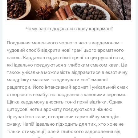
Чому варто додавати в каву кардамон?
Поєднання маленького чорного чаю з кардамоном –
чудовий спосіб відкрити нові грані цього ароматного
напою. Кардамон надає ніжні пряні та цитрусові ноти,
які ідеально поєднуються з глибоким смаком кави. Це
також унікальна можливість відправитися в екзотичну
мандрівку смаками та здивувати свої смакові
рецептори. Його інтенсивний аромат і унікальний смак
створюють незабутнє поєднання з кавовими зернами.
Щіпка кардамону вносить тонкі пряні відтінки. Однак
цитрусові нотки аромату поєднуються з ніжною
гіркуватістю кави, створюючи гармонійну мелодію
смаку. Напій ідеально підходить для тих, хто хоче не
тільки стимуляції, але й глибокого задоволення від