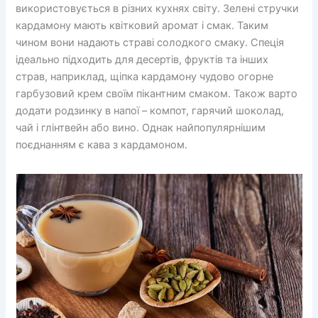
використовується в різних кухнях світу. Зелені стручки
кардамону мають квітковий аромат і смак. Таким
чином вони надають страві солодкого смаку. Спеція
ідеально підходить для десертів, фруктів та інших
страв, наприклад, щіпка кардамону чудово огорне
гарбузовий крем своїм пікантним смаком. Також варто
додати родзинку в напої – компот, гарячий шоколад,
чай і глінтвейн або вино. Однак найпопулярнішим
поєднанням є кава з кардамоном.