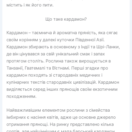
містить і як його пити.
Що таке кардамон?
Кардамон – таємнича й ароматна пряність, яка сягає
своїм корінням у далекі куточки Південної Азії.
Кардамон збирають в основному з Індії та Шрі-Ланки,
де він цінувався за свій унікальний смак і запах
протягом століть. Рослина також вирощується в
Танзанії, Гватемалі та В’єтнамі. Перші згадки про
кардамон походять зі стародавніх медичних і
кулінарних текстів стародавніх цивілізацій. Кардамон
виділяється серед інших прянощів своїм екзотичним
походженням.
Найважливішим елементом рослини з сімейства
імбирних є насіння квітів, адже це основне джерело
отримання прянощі. На ринку представлено кілька
сортів, але найціннішим є мала барський кардамон