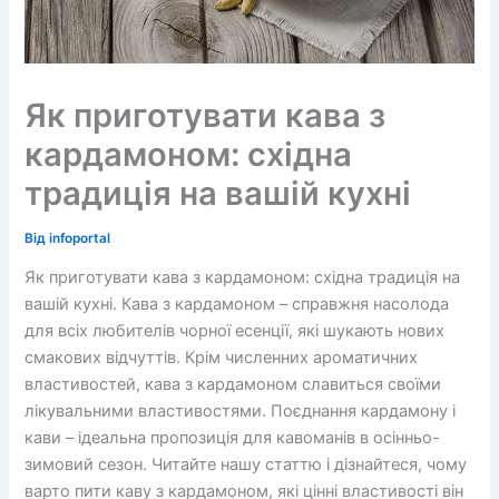
Як приготувати кава з
кардамоном: східна
традиція на вашій кухні
Від
infoportal
Як приготувати кава з кардамоном: східна традиція на
вашій кухні. Кава з кардамоном – справжня насолода
для всіх любителів чорної есенції, які шукають нових
смакових відчуттів. Крім численних ароматичних
властивостей, кава з кардамоном славиться своїми
лікувальними властивостями. Поєднання кардамону і
кави – ідеальна пропозиція для кавоманів в осінньо-
зимовий сезон. Читайте нашу статтю і дізнайтеся, чому
варто пити каву з кардамоном, які цінні властивості він