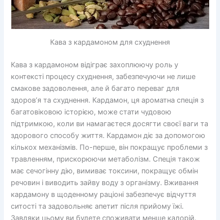
Кава з кардамоном для схуднення
Кава з кардамоном відіграє захоплюючу роль у
контексті процесу схуднення, забезпечуючи не лише
смакове задоволення, але й багато переваг для
здоров’я та схуднення. Кардамон, ця ароматна спеція з
багатовіковою історією, може стати чудовою
підтримкою, коли ви намагаєтеся досягти своєї ваги та
здорового способу життя. Кардамон діє за допомогою
кількох механізмів. По-перше, він покращує проблеми з
травленням, прискорюючи метаболізм. Спеція також
має сечогінну дію, вимиває токсини, покращує обмін
речовин і виводить зайву воду з організму. Вживання
кардамону в щоденному раціоні забезпечує відчуття
ситості та задовольняє апетит після прийому їжі.
Завдяки цьому ви будете споживати менше калорій.