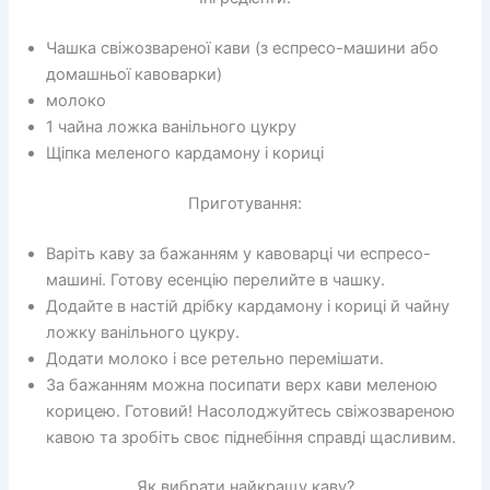
Чашка свіжозвареної кави (з еспресо-машини або
домашньої кавоварки)
молоко
1 чайна ложка ванільного цукру
Щіпка меленого кардамону і кориці
Приготування:
Варіть каву за бажанням у кавоварці чи еспресо-
машині. Готову есенцію перелийте в чашку.
Додайте в настій дрібку кардамону і кориці й чайну
ложку ванільного цукру.
Додати молоко і все ретельно перемішати.
За бажанням можна посипати верх кави меленою
корицею. Готовий! Насолоджуйтесь свіжозвареною
кавою та зробіть своє піднебіння справді щасливим.
Як вибрати найкращу каву?