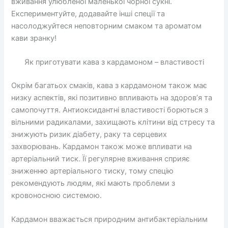
вживання улюбленої маленької чорної сукні.
Експериментуйте, додавайте інші спеції та
насолоджуйтеся неповторним смаком та ароматом
кави зранку!
Як приготувати кава з кардамоном – властивості
Окрім багатьох смаків, кава з кардамоном також має
низку аспектів, які позитивно впливають на здоров’я та
самопочуття. Антиоксидантні властивості борються з
вільними радикалами, захищають клітини від стресу та
знижують ризик діабету, раку та серцевих
захворювань. Кардамон також може впливати на
артеріальний тиск. Її регулярне вживання сприяє
зниженню артеріального тиску, тому спецію
рекомендують людям, які мають проблеми з
кровоносною системою.
Кардамон вважається природним антибактеріальним