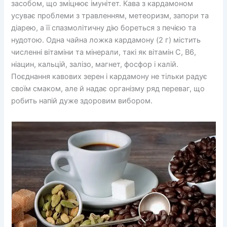
засобом, що зміцнює імунітет. Кава з кардамоном
усуває проблеми з травленням, метеоризм, запори та
діарею, а її спазмолітичну дію бореться з печією та
нудотою. Одна чайна ложка кардамону (2 г) містить
численні вітаміни та мінерали, такі як вітамін С, В6,
ніацин, кальцій, залізо, магнет, фосфор і калій.
Поєднання кавових зерен і кардамону не тільки радує
своїм смаком, але й надає організму ряд переваг, що
робить напій дуже здоровим вибором.