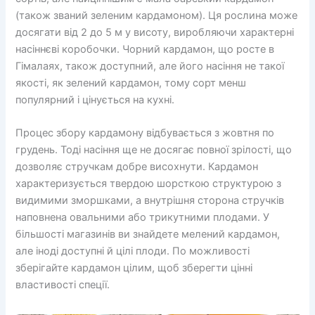
(також званий зеленим кардамоном). Ця рослина може
досягати від 2 до 5 м у висоту, виробляючи характерні
насіннєві коробочки. Чорний кардамон, що росте в
Гімалаях, також доступний, але його насіння не такої
якості, як зелений кардамон, тому сорт менш
популярний і цінується на кухні.
Процес збору кардамону відбувається з жовтня по
грудень. Тоді насіння ще не досягає повної зрілості, що
дозволяє стручкам добре висохнути. Кардамон
характеризується твердою шорсткою структурою з
видимими зморшками, а внутрішня сторона стручків
наповнена овальними або трикутними плодами. У
більшості магазинів ви знайдете мелений кардамон,
але іноді доступні й цілі плоди. По можливості
зберігайте кардамон цілим, щоб зберегти цінні
властивості спеції.