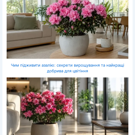
Чим підживити азалію: секрети вирощування та найкращі
добрива для цвітіння