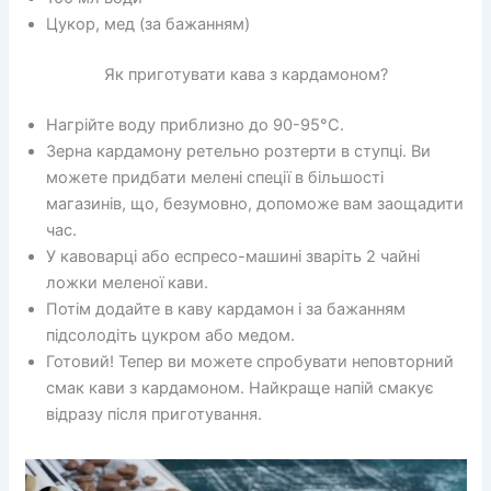
Цукор, мед (за бажанням)
Як приготувати кава з кардамоном?
Нагрійте воду приблизно до 90-95°C.
Зерна кардамону ретельно розтерти в ступці. Ви
можете придбати мелені спеції в більшості
магазинів, що, безумовно, допоможе вам заощадити
час.
У кавоварці або еспресо-машині зваріть 2 чайні
ложки меленої кави.
Потім додайте в каву кардамон і за бажанням
підсолодіть цукром або медом.
Готовий! Тепер ви можете спробувати неповторний
смак кави з кардамоном. Найкраще напій смакує
відразу після приготування.