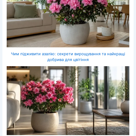
Чим підживити азалію: секрети вирощування та найкращі
добрива для цвітіння