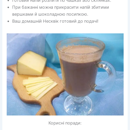
Готовий напій розлити по чашках або склянках.
При бажанні можна прикрасити напій збитими
вершками й шоколадною посипкою.
Ваш домашній Несквік готовий до подачі!
Корисні поради: