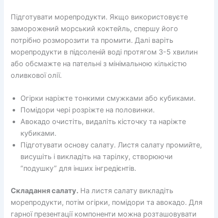
Підготувати морепродукти. Якщо використовуєте
заморожений морський коктейль, спершу його
потрібно розморозити та промити. Далі варіть
морепродукти в підсоленій воді протягом 3-5 хвилин
або обсмажте на пательні з мінімальною кількістю
оливкової олії.
Огірки наріжте тонкими смужками або кубиками.
Помідори чері розріжте на половинки.
Авокадо очистіть, видаліть кісточку та наріжте
кубиками.
Підготувати основу салату. Листя салату промийте,
висушіть і викладіть на тарілку, створюючи
“подушку” для інших інгредієнтів.
Складання салату.
На листя салату викладіть
морепродукти, потім огірки, помідори та авокадо. Для
гарної презентації компоненти можна розташовувати