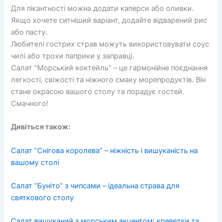
Для пікантності можна додати каперси або оливки.
Якщо хочете ситніший варіант, додайте відварений рис
або пасту.
Любителі гострих страв можуть використовувати соус
чилі або трохи паприки у заправці.
Салат “Морський коктейль” – це гармонійне поєднання
легкості, свіжості та ніжного смаку морепродуктів. Він
стане окрасою вашого столу та порадує гостей.
Смачного!
Дивіться також:
Салат “Снігова королева” – ніжність і вишуканість на
вашому столі
Салат “Буніто” з чипсами – ідеальна страва для
святкового столу
Салат вишуканий з морським акцентом: креветки та