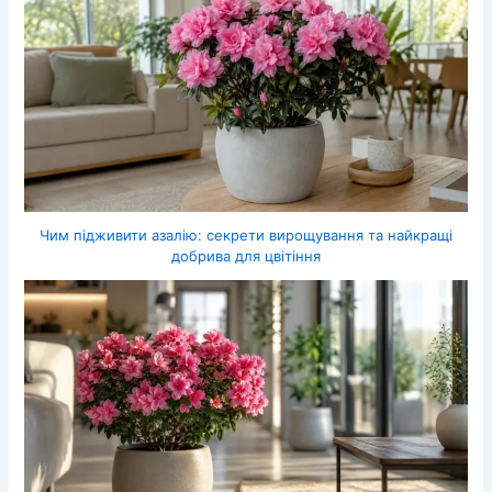
Чим підживити азалію: секрети вирощування та найкращі
добрива для цвітіння