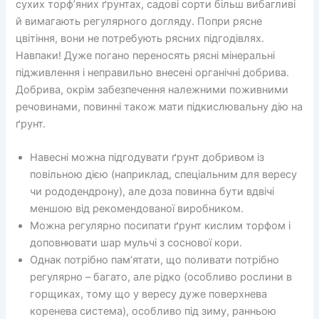
сухих торф’яних ґрунтах, садові сорти більш вибагливі
й вимагають регулярного догляду. Попри рясне
цвітіння, вони не потребують рясних підгодівлях.
Навпаки! Дуже погано переносять рясні мінеральні
підживлення і неправильно внесені органічні добрива.
Добрива, окрім забезпечення належними поживними
речовинами, повинні також мати підкислювальну дію на
ґрунт.
Навесні можна підгодувати ґрунт добривом із
повільною дією (наприклад, спеціальним для вересу
чи рододендрону), але доза повинна бути вдвічі
меншою від рекомендованої виробником.
Можна регулярно посипати ґрунт кислим торфом і
доповнювати шар мульчі з соснової кори.
Однак потрібно пам’ятати, що поливати потрібно
регулярно – багато, але рідко (особливо рослини в
горщиках, тому що у вересу дуже поверхнева
коренева система), особливо під зиму, ранньою