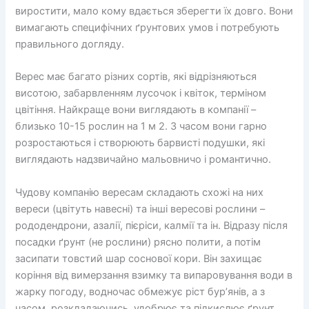
виростити, мало кому вдається зберегти їх довго. Вони
вимагають специфічних ґрунтових умов і потребують
правильного догляду.
Верес має багато різних сортів, які відрізняються
висотою, забарвленням лусочок і квіток, терміном
цвітіння. Найкраще вони виглядають в компанії –
близько 10-15 рослин на 1 м 2. З часом вони гарно
розростаються і створюють барвисті подушки, які
виглядають надзвичайно мальовничо і романтично.
Чудову компанію вересам складають схожі на них
вереси (цвітуть навесні) та інші вересові рослини –
рододендрони, азалії, пієріси, калмії та ін. Відразу після
посадки ґрунт (не рослини) рясно полити, а потім
засипати товстий шар соснової кори. Він захищає
коріння від вимерзання взимку та випаровування води в
жарку погоду, водночас обмежує ріст бур’янів, а з
часом, розкладаючись, удобрює та підкислює ґрунт.