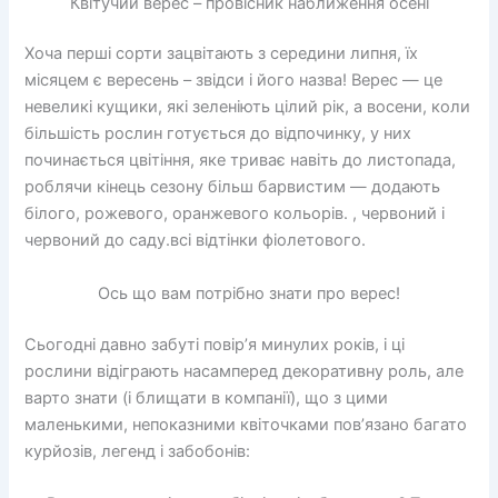
Квітучий верес – провісник наближення осені
Хоча перші сорти зацвітають з середини липня, їх
місяцем є вересень – звідси і його назва! Верес — це
невеликі кущики, які зеленіють цілий рік, а восени, коли
більшість рослин готується до відпочинку, у них
починається цвітіння, яке триває навіть до листопада,
роблячи кінець сезону більш барвистим — додають
білого, рожевого, оранжевого кольорів. , червоний і
червоний до саду.всі відтінки фіолетового.
Ось що вам потрібно знати про верес!
Сьогодні давно забуті повір’я минулих років, і ці
рослини відіграють насамперед декоративну роль, але
варто знати (і блищати в компанії), що з цими
маленькими, непоказними квіточками пов’язано багато
курйозів, легенд і забобонів: