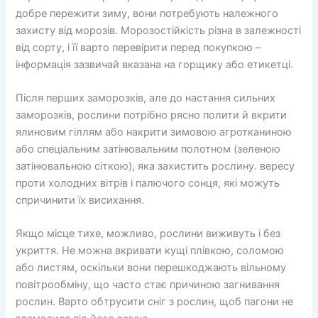
добре пережити зиму, вони потребують належного
захисту від морозів. Морозостійкість різна в залежності
від сорту, і її варто перевірити перед покупкою –
інформація зазвичай вказана на горщику або етикетці.
Після перших заморозків, але до настання сильних
заморозків, рослини потрібно рясно полити й вкрити
ялиновим гіллям або накрити зимовою агротканиною
або спеціальним затінювальним полотном (зеленою
затінювальною сіткою), яка захистить рослину. вересу
проти холодних вітрів і палючого сонця, які можуть
спричинити їх висихання.
Якщо місце тихе, можливо, рослини виживуть і без
укриття. Не можна вкривати кущі плівкою, соломою
або листям, оскільки вони перешкоджають вільному
повітрообміну, що часто стає причиною загнивання
рослин. Варто обтрусити сніг з рослин, щоб пагони не