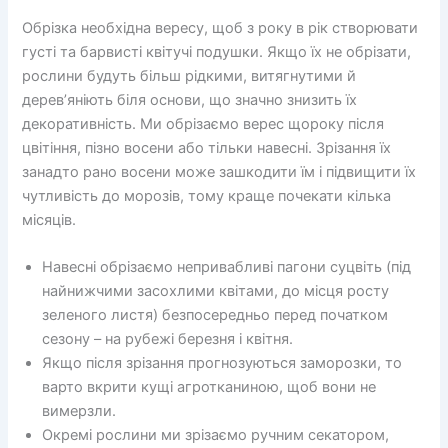
Обрізка необхідна вересу, щоб з року в рік створювати
густі та барвисті квітучі подушки. Якщо їх не обрізати,
рослини будуть більш рідкими, витягнутими й
дерев’яніють біля основи, що значно знизить їх
декоративність. Ми обрізаємо верес щороку після
цвітіння, пізно восени або тільки навесні. Зрізання їх
занадто рано восени може зашкодити їм і підвищити їх
чутливість до морозів, тому краще почекати кілька
місяців.
Навесні обрізаємо непривабливі пагони суцвіть (під
найнижчими засохлими квітами, до місця росту
зеленого листя) безпосередньо перед початком
сезону – на рубежі березня і квітня.
Якщо після зрізання прогнозуються заморозки, то
варто вкрити кущі агротканиною, щоб вони не
вимерзли.
Окремі рослини ми зрізаємо ручним секатором,