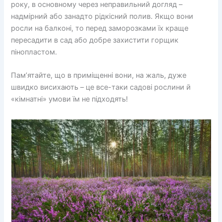
року, в основному через неправильний догляд –
надмірний або занадто рідкісний полив. Якщо вони
росли на балконі, то перед заморозками їх краще
пересадити в сад або добре захистити горщик
пінопластом.
Пам’ятайте, що в приміщенні вони, на жаль, дуже
швидко висихають – це все-таки садові рослини й
«кімнатні» умови їм не підходять!