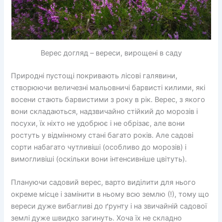
Верес догляд – вереси, вирощені в саду
Природні пустощі покривають лісові галявини,
створюючи величезні мальовничі барвисті килими, які
восени стають барвистими з року в рік. Верес, з якого
вони складаються, надзвичайно стійкий до морозів і
посухи, їх ніхто не удобрює і не обрізає, але вони
ростуть у відмінному стані багато років. Але садові
сорти набагато чутливіші (особливо до морозів) і
вимогливіші (оскільки вони інтенсивніше цвітуть).
Плануючи садовий верес, варто виділити для нього
окреме місце і замінити в ньому всю землю (!), тому що
вереси дуже вибагливі до ґрунту і на звичайній садової
землі дуже швидко загинуть. Хоча їх не складно