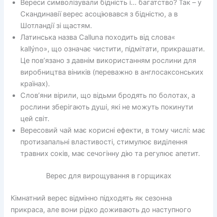
Вереси символізували бідність і… багатство? Так – у
Скандинавії верес асоціювався з бідністю, а в
Шотландії зі щастям.
Латинська назва Calluna походить від слова«
kallýno», що означає чистити, підмітати, прикрашати.
Це пов’язано з давнім використанням рослини для
виробництва віників (переважно в англосаксонських
країнах).
Слов’яни вірили, що відьми бродять по болотах, а
рослини зберігають душі, які не можуть покинути
цей світ.
Вересовий чай має корисні ефекти, в тому числі: має
протизапальні властивості, стимулює виділення
травних соків, має сечогінну дію та регулює апетит.
Верес для вирощування в горщиках
Кімнатний верес відмінно підходять як сезонна
прикраса, але вони рідко доживають до наступного