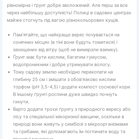
рівномірна і ґрунт добре зволожений. Але перш за все
через найбільшу доступність! Полиці в садових центрах
майже стогнуть під вагою різнокольорових кущів.
Пам’ятайте, що найкраще верес почувається на
сонячних місцях (в тіні вони будуть томитися) і
захищених від вітру (щоб не вимерзли взимку).
Ґрунт має бути кислим, багатим гумусом,
водопроникним і добре утримувати вологу.
Тому садову землю необхідно перекопати на
глибину 25 см і змішати з обов’язково кислим
торфом (pH 3,5-4,5) і додати компост соснової кори.
В іншому ґрунті рослини дуже швидко почнуть
гинути.
Варто додати трохи ґрунту з природного вересу або
лісу та спеціальної мікоризної вакцини, оскільки в
природі вони живуть у симбіозі з мікроорганізмами
та грибами, які допомагають їм поглинати воду та