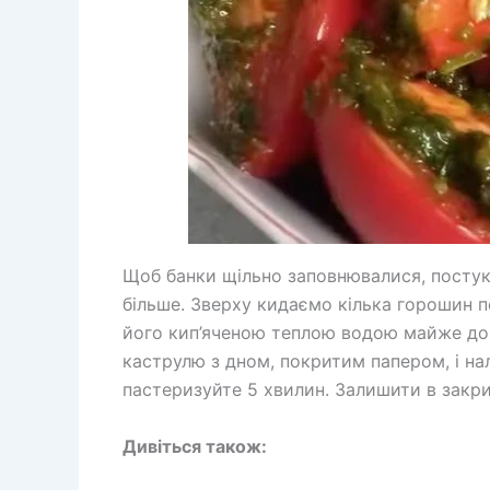
Щоб банки щільно заповнювалися, постука
більше. Зверху кидаємо кілька горошин пе
його кип’яченою теплою водою майже до п
каструлю з дном, покритим папером, і на
пастеризуйте 5 хвилин. Залишити в закри
Дивіться також: