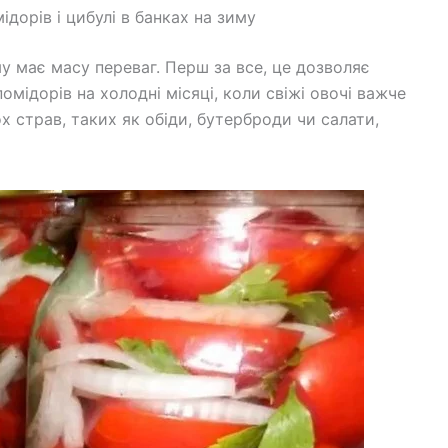
ідорів і цибулі в банках на зиму
иму має масу переваг. Перш за все, це дозволяє
омідорів на холодні місяці, коли свіжі овочі важче
х страв, таких як обіди, бутерброди чи салати,