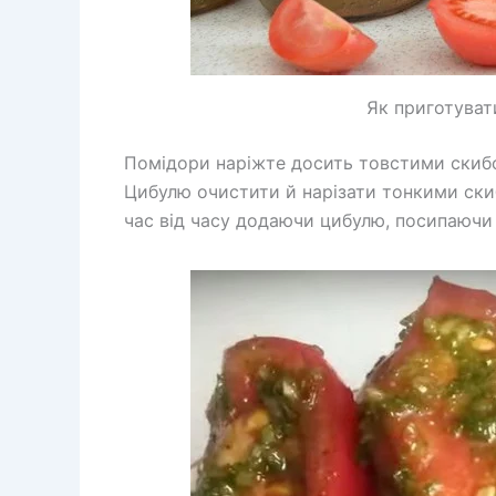
Як приготуват
Помідори наріжте досить товстими скибоч
Цибулю очистити й нарізати тонкими скиб
час від часу додаючи цибулю, посипаючи 