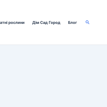
Пошук
атні рослини
Дім Сад Город
Блог