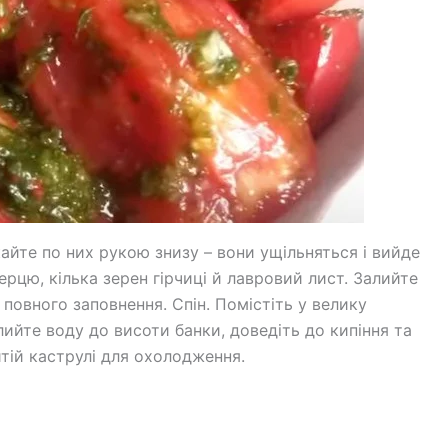
йте по них рукою знизу – вони ущільняться і вийде
рцю, кілька зерен гірчиці й лавровий лист. Залийте
овного заповнення. Спін. Помістіть у велику
лийте воду до висоти банки, доведіть до кипіння та
тій каструлі для охолодження.