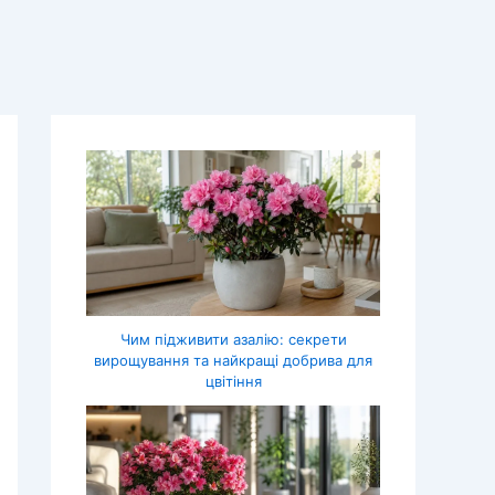
Чим підживити азалію: секрети
вирощування та найкращі добрива для
цвітіння