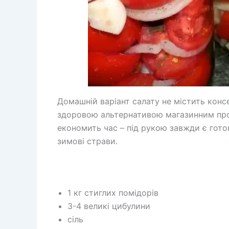
Домашній варіант салату не містить конс
здоровою альтернативою магазинним прод
економить час – під рукою завжди є гото
зимові страви.
1 кг стиглих помідорів
3-4 великі цибулини
сіль