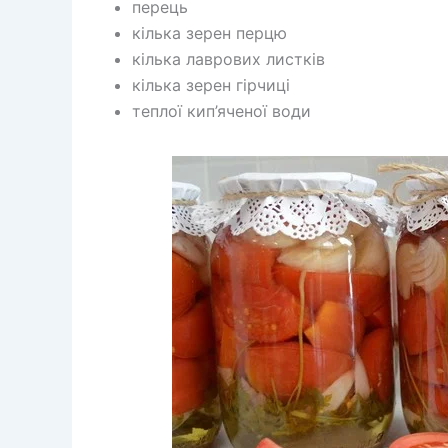
перець
кілька зерен перцю
кілька лаврових листків
кілька зерен гірчиці
теплої кип’яченої води