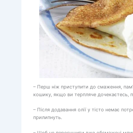
– Перш ніж приступити до смаження, пам
кошику, якщо ви терпляче дочекаєтесь, п
– Після додавання олії у тісто немає по
прилипнуть.
– Щоб не пересушити вже обсмажені млин