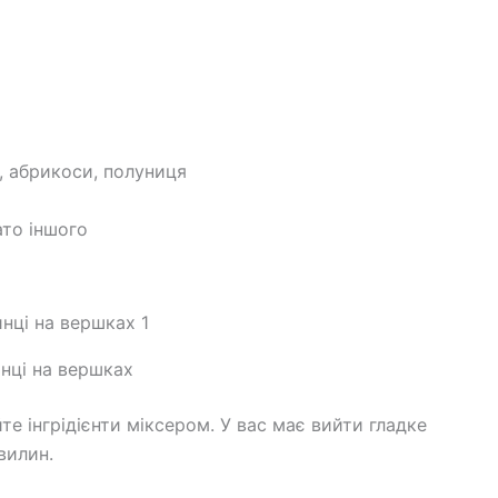
, абрикоси, полуниця
ато іншого
нці на вершках
е інгрідієнти міксером. У вас має вийти гладке
вилин.