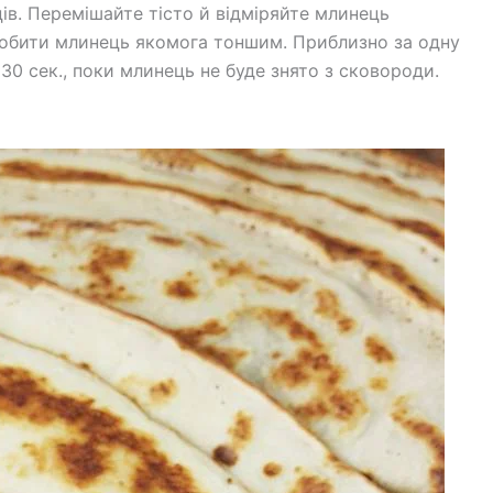
ів. Перемішайте тісто й відміряйте млинець
обити млинець якомога тоншим. Приблизно за одну
30 сек., поки млинець не буде знято з сковороди.