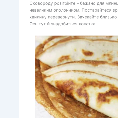
Сковороду розігрійте – бажано для млинц
невеликим ополоником. Постарайтеся зр
хвилину перевернути. Зачекайте близько 
Ось тут й знадобиться лопатка.