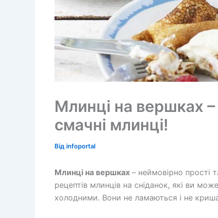
Млинці на вершках –
смачні млинці!
Від
infoportal
Млинці на вершках
– неймовірно прості т
рецептів млинців на сніданок, які ви мо
холодними. Вони не ламаються і не криша