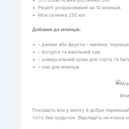
3 столові ложки рослинної олії
Рецепт розрахований на 10 млинців.
Моя склянка 250 мл.
Добавки до млинців:
– джеми або фрукти – малина, чорниця
– йогурти та ванільний сир
– універсальний крем для торта та баг
– сир для млинців
Мли
Покладіть все у миску й добре перемішайт
тісто без грудочок. Відкладіть на кілька х