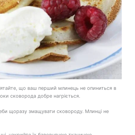
’ятайте, що ваш перший млинець не опиниться в
оки сковорода добре нагріється.
треби щоразу змащувати сковороду. Млинці не
ці, накрийте їх бавовняною тканиною.