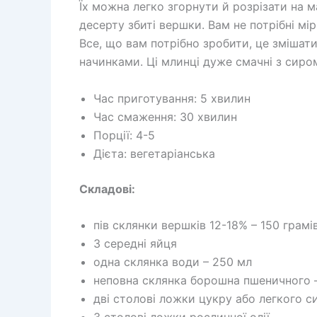
Їх можна легко згорнути й розрізати на 
десерту збиті вершки. Вам не потрібні мі
Все, що вам потрібно зробити, це змішати
начинками. Ці млинці дуже смачні з сиром
Час приготування: 5 хвилин
Час смаження: 30 хвилин
Порції: 4-5
Дієта: вегетаріанська
Складові:
пів склянки вершків 12-18% – 150 грамі
3 середні яйця
одна склянка води – 250 мл
неповна склянка борошна пшеничного –
дві столові ложки цукру або легкого с