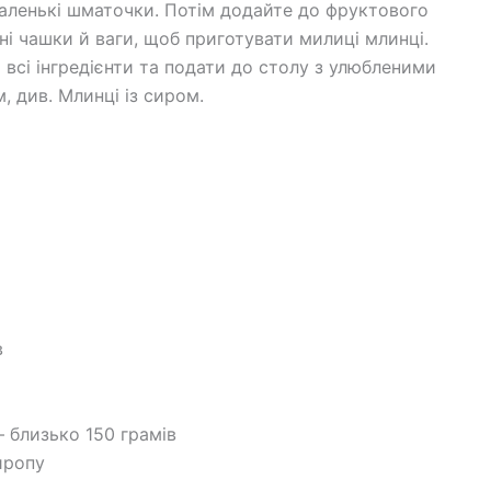
маленькі шматочки. Потім додайте до фруктового
рні чашки й ваги, щоб приготувати милиці млинці.
 всі інгредієнти та подати до столу з улюбленими
, див. Млинці із сиром.
в
 близько 150 грамів
иропу