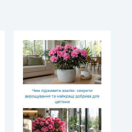
Чим підживити азалію: секрети
вирощування та найкращі добрива для
цвітіння