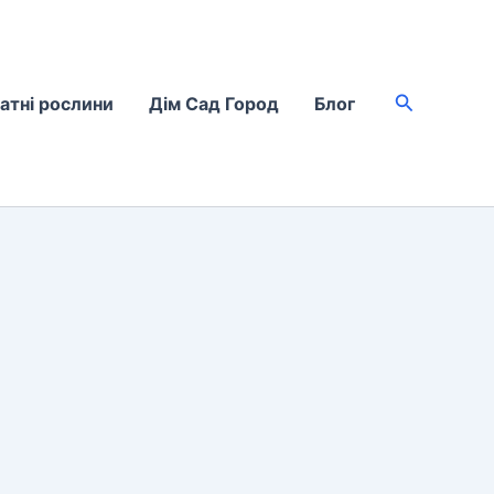
Пошук
атні рослини
Дім Сад Город
Блог