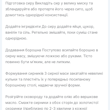
Підготовка сиру Викладіть сир у велику миску та
зблендеруйте або протерте його через сито, щоб
домогтись однорідної консистенції.
Додайте інгредієнти До сиру додайте яйця, цукор,
ванілін та сіль. Ретельно змішайте, поки суміш стане
однорідною.
Додавання борошна Поступово всипайте борошно в
сирну масу, змішуючи ложкою або руками. Тісто
повинно бути м’яким, але не липким.
Формування сирників З сирної маси закатайте невеликі
кульки та плестніть їх у попередньо посипаному
борошному столі, надаючи зручної форми.
Розігрійте сковороду та додайте олію або вершкове
масло. Смажте сирники з обох сторін до золотистої
скоринки (приблизно по 2-3 хвилини з кожної