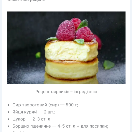
Рецепт сирників – інгредієнти
Сир твороговий (сир) — 500 г;
Яйця курячі — 2 шт.;
Цукор — 2-3 ст. л;
Боршно пшеничне — 4-5 ст. л + для посипки;