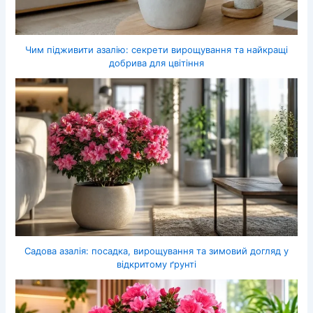
Чим підживити азалію: секрети вирощування та найкращі
добрива для цвітіння
Садова азалія: посадка, вирощування та зимовий догляд у
відкритому ґрунті