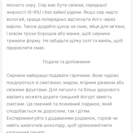
якісного сиру. Сир має бути свіжим, середньої
жирності (5–9%) і без зайвої рідини. Якщо сир надто
вологий, краще попередньо відтиснути його через
марлю. Також додайте цукор на смак, яйця для зв’язки,
і зовсім трохи борошна або манки, щоб сирники
тримали форму. Не забудьте щіпку солі та ваніль, щоб
підкреслити смак.
Подача та доповнення
Сирники найкраще подавати гарячими. Вони чудово
поєднуються зі сметаною, медом, ягідним джемом або
свіжими фруктами. Для легшого та більш здорового
варіанту можете додати грецький йогурт замість
сметани. Це смачний та поживний сніданок, який
сподобається як дорослим, так і дітям.
Експериментуйте з додаванням родзинок, горіхів чи
навіть шматочків шоколаду, щоб урізноманітнити
класичний рецепт.