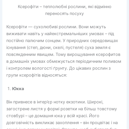
Ксерофіти – теплолюбні рослини, які відмінно
переносять посуху
Ксерофіти — сухолюбиві рослини. Вони можуть
виживати навіть у найекстремальніших умовах – під
постійно палючим сонцем. У природних середовищах
існування (степ, дюни, скелі, пустеля) суха земля є
повсякденним явищем. Тому вирощування ксерофитов
в домашніх умовах обмежується періодичним поливом
і контролем вологості ґрунту. До цікавих рослин з
групи ксерофітів відносяться:
Юкка
Він привнесе в інтер’єр нотку екзотики. Широкі,
загострене листя у формі розетки на більш товстому
стовбурі – це домашня юка у всій красі. Його
довговічність викликає захоплення – він процвітає і на