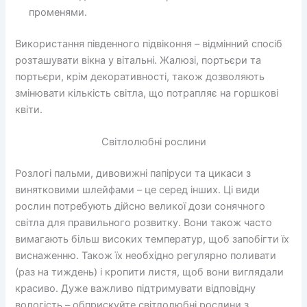
променями.
Використання південного підвіконня – відмінний спосіб
розташувати вікна у вітальні. Жалюзі, портьєри та
портьєри, крім декоративності, також дозволяють
змінювати кількість світла, що потрапляє на горшкові
квіти.
Світлолюбні рослини
Розлогі пальми, дивовижні папіруси та цикаси з
винятковими шлейфами – це серед інших. Ці види
рослин потребують дійсно великої дози сонячного
світла для правильного розвитку. Вони також часто
вимагають більш високих температур, щоб запобігти їх
виснаженню. Також їх необхідно регулярно поливати
(раз на тиждень) і кропити листя, щоб вони виглядали
красиво. Дуже важливо підтримувати відповідну
вологість – обприскуйте світлолюбні рослини з