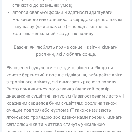
стійкістю до зовнішніх умов;
літопси овальної форми й здатності адаптувати
малюнок до навколишнього середовища, що дає їм
іншу назву («живі камені») – період з квітня по
жовтень – ідеальний час для їх поливу.
Вазони які люблять пряме сонце – квітучі кімнатні
рослини, які люблять сонце.
Вічнозелені сукуленти – не єдине рішення. Якщо ви
хочете барвистий південне підвіконня, вибирайте квіти
з тропічного клімату, які вимагають рясного поливу.
Варто придивитися до: олеандр (великий розмір,
дивовижне суцвіття), антуріум (із загостреним листям і
красивим серцеподібним суцвіттям; рослина також
очищає повітря) або еустома (її також називають
японською трояндою або дзвіночками прерій). Кімнатні
світлолюбні квіти миттєво стануть унікальною
прикрасою підвіконня. І навіть сильні промені сонця їм