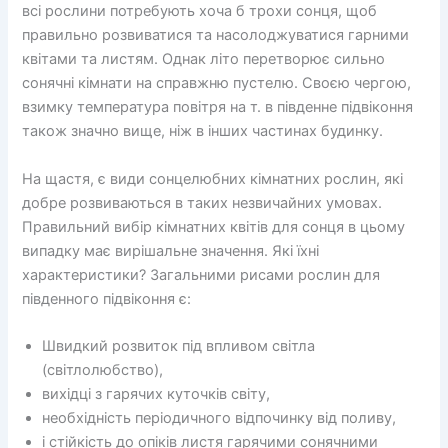
всі рослини потребують хоча б трохи сонця, щоб
правильно розвиватися та насолоджуватися гарними
квітами та листям. Однак літо перетворює сильно
сонячні кімнати на справжню пустелю. Своєю чергою,
взимку температура повітря на т. в південне підвіконня
також значно вище, ніж в інших частинах будинку.
На щастя, є види сонцелюбних кімнатних рослин, які
добре розвиваються в таких незвичайних умовах.
Правильний вибір кімнатних квітів для сонця в цьому
випадку має вирішальне значення. Які їхні
характеристики? Загальними рисами рослин для
південного підвіконня є:
Швидкий розвиток під впливом світла
(світлолюбство),
вихідці з гарячих куточків світу,
необхідність періодичного відпочинку від поливу,
і стійкість до опіків листя гарячими сонячними