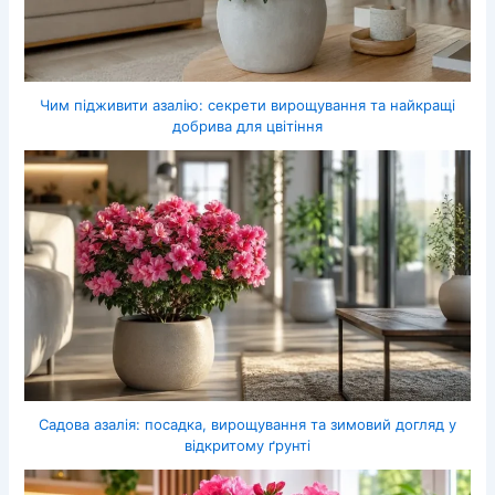
Чим підживити азалію: секрети вирощування та найкращі
добрива для цвітіння
Садова азалія: посадка, вирощування та зимовий догляд у
відкритому ґрунті