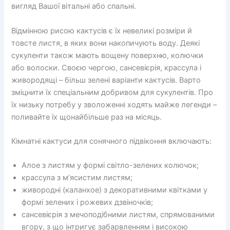
вигляд Вашої вітальні або спальні.
Відмінною рисою кактусів є їх невеликі розміри й
товсте листя, в яких вони накопичують воду. Деякі
сукуленти також мають вощену поверхню, колючки
або волоски. Своєю чергою, сансевієрія, крассула і
живородящі – більш зелені варіанти кактусів. Варто
зміцнити їх спеціальним добривом для сукулентів. Про
їх низьку потребу у зволоженні ходять майже легенди –
поливайте їх щонайбільше раз на місяць.
Кімнатні кактуси для сонячного підвіконня включають:
Алое з листям у формі світло-зелених колючок;
крассула з м’ясистим листям;
живородні (каланхое) з декоративними квітками у
формі зелених і рожевих дзвіночків;
сансевієрія з мечоподібними листям, спрямованими
вгору, з що інтригує забарвленням і високою