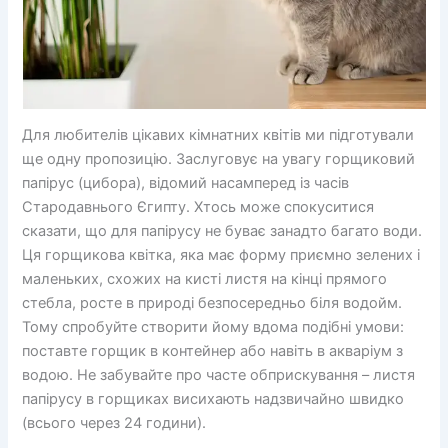
Для любителів цікавих кімнатних квітів ми підготували
ще одну пропозицію. Заслуговує на увагу горщиковий
папірус (цибора), відомий насамперед із часів
Стародавнього Єгипту. Хтось може спокуситися
сказати, що для папірусу не буває занадто багато води.
Ця горщикова квітка, яка має форму приємно зелених і
маленьких, схожих на кисті листя на кінці прямого
стебла, росте в природі безпосередньо біля водойм.
Тому спробуйте створити йому вдома подібні умови:
поставте горщик в контейнер або навіть в акваріум з
водою. Не забувайте про часте обприскування – листя
папірусу в горщиках висихають надзвичайно швидко
(всього через 24 години).