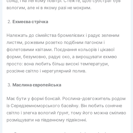
сонці, і на легкому повітрі. Стежте, щоб субстрат був
вологим, але ні в якому разі не мокрим.
Ехмеєва стрічка
Належать до сімейства бромелієвих і радує зеленим
листям, рожевим розетко подібним пагоном і
фіолетовими квітами. Поєднання кольорів і цікавої
форми, безумовно, радує око, а вирощувати ехмею
просто: вона любить більш високі температури,
розсіяне світло і нерегулярний полив.
Маслина європейська
Має бути у формі бонсай. Рослина-довгожитель родом
із Середземноморського басейну. Він любить сонячне
світло і злегка вологий ґрунт, тому його можна сміливо
розміщувати на південному підвіконні.