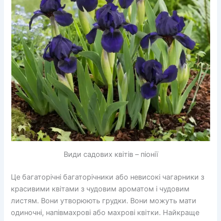
Види садових квітів – піонії
Це багаторічні багаторічники або невисокі чагарники з
красивими квітами з чудовим ароматом і чудовим
листям. Вони утворюють грудки. Вони можуть мати
одиночні, напівмахрові або махрові квітки. Найкраще