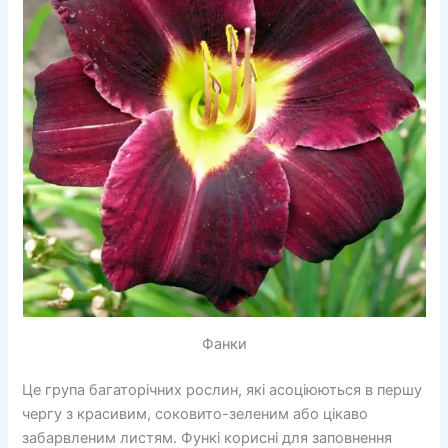
Фанки
Це група багаторічних рослин, які асоціюються в першу
чергу з красивим, соковито-зеленим або цікаво
забарвленим листям. Функі корисні для заповнення