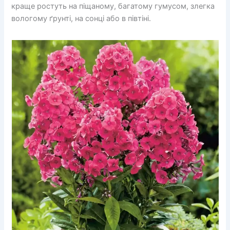
краще ростуть на піщаному, багатому гумусом, злегка
вологому ґрунті, на сонці або в півтіні.