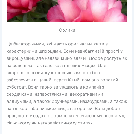
Орлики
Це багаторічники, які мають оригінальні квіти з
характерними шпорцями. Вони невибагливі й прості у
вирощуванні, але надзвичайно вдячні. Добре ростуть як
на сонячних, так і злегка затінених місцях. Для
здорового розвитку колосників їм потрібно
забезпечити піщаний, перегнійний, помірно вологий
субстрат. Вони гарно виглядають в компанії з
сердечками, наперстянками, декоративними
аллиумами, а також бруннерами, незабудками, а також
на тлі хост або низьких видів папоротей. Вони добре
працюють у садах, оформлених у сучасному, лісовому,
сільському чи натуралістичному стилях.