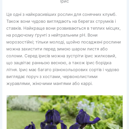
Ірис
Це одні з найкрасивіших рослин для сонячних клумб.
Також вони чудово виглядають на берегах струмків і
ставків. Найкраще вони розвиваються в теплих місцях,
на родючому ґрунті з нейтральним pH. Вони
морозостійкі; тільки молоді, щойно посаджені рослини
можна захистити перед зимою шаром листя або
соломи. Серед ірисів можна зустріти ірис жилковий,
що зацвітає ранньою весною, а також ірис борідка
літня. Ірис має багато різнокольорових сортів і чудово
виглядає поруч з хостами, червонолистими
журавлями, жіночими мантями або каррі.