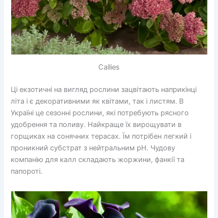
Callies
Ці екзотичні на вигляд рослини зацвітають наприкінці
літа і є декоративними як квітами, так і листям. В
Україні це сезонні рослини, які потребують рясного
удобрення та поливу. Найкраще їх вирощувати в
горщиках на сонячних терасах. Їм потрібен легкий і
проникний субстрат з нейтральним pH. Чудову
компанію для калл складають жоржини, фанкії та
папороті.