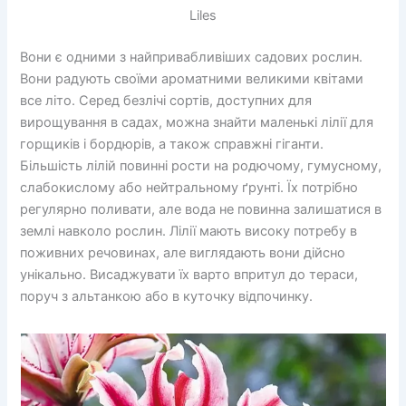
Liles
Вони є одними з найпривабливіших садових рослин.
Вони радують своїми ароматними великими квітами
все літо. Серед безлічі сортів, доступних для
вирощування в садах, можна знайти маленькі лілії для
горщиків і бордюрів, а також справжні гіганти.
Більшість лілій повинні рости на родючому, гумусному,
слабокислому або нейтральному ґрунті. Їх потрібно
регулярно поливати, але вода не повинна залишатися в
землі навколо рослин. Лілії мають високу потребу в
поживних речовинах, але виглядають вони дійсно
унікально. Висаджувати їх варто впритул до тераси,
поруч з альтанкою або в куточку відпочинку.