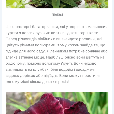
Лілійні
Це характерні багаторічники, які утворюють мальовничі
куртки з довгих вузьких листків і дають гарні квіти.
Серед різновидів лілійників ви знайдете рослини, які
цвітуть різними кольорами, тому кожен знайде те, що
підійде для його саду. Лілейникам потрібне сонячне або
злегка затінене місце. Найбільш рясно вони цвітуть на
родючому, помірно вологому ґрунті. Вони чудово
виглядають на клумбах, біля водойм і висаджені
вздовж доріжок або під’їздів. Вони можуть рости на
одному місці кілька десятків років!