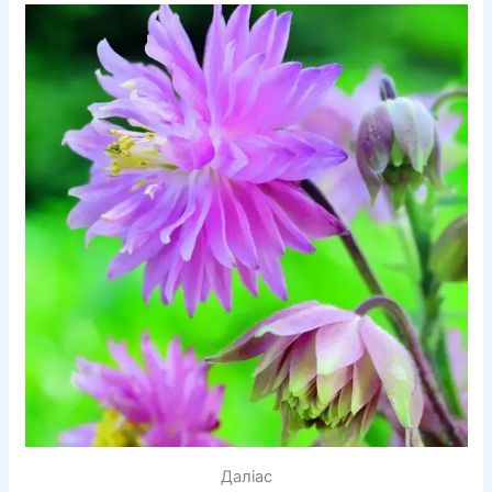
Даліас