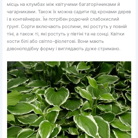
місць на клумбах між квітучими багаторічниками й
чагарниками. Також їх можна садити під кронами дерев
і в контейнерах. Їм потрібен родючий слабокислий
ґрунт. Сорти включають рослини, які ростуть у повній
тіні, а також ті, які ростуть у півтіні та на сонці. Квітки
хости білі або світло-фіолетові. Вони мають
дзвоноподібну форму і виглядають дуже стримано.