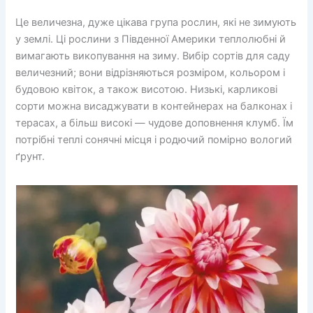
Це величезна, дуже цікава група рослин, які не зимують
у землі. Ці рослини з Південної Америки теплолюбні й
вимагають викопування на зиму. Вибір сортів для саду
величезний; вони відрізняються розміром, кольором і
будовою квіток, а також висотою. Низькі, карликові
сорти можна висаджувати в контейнерах на балконах і
терасах, а більш високі — чудове доповнення клумб. Їм
потрібні теплі сонячні місця і родючий помірно вологий
ґрунт.