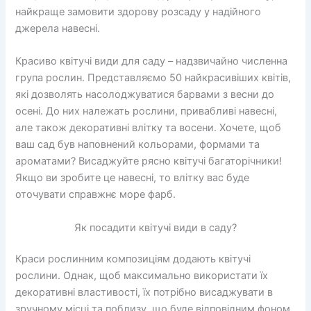
найкраще замовити здорову розсаду у надійного
джерела навесні.
Красиво квітучі види для саду – надзвичайно численна
група рослин. Представляємо 50 найкрасивіших квітів,
які дозволять насолоджуватися барвами з весни до
осені. До них належать рослини, привабливі навесні,
але також декоративні влітку та восени. Хочете, щоб
ваш сад був наповнений кольорами, формами та
ароматами? Висаджуйте рясно квітучі багаторічники!
Якщо ви зробите це навесні, то влітку вас буде
оточувати справжнє море фарб.
Як посадити квітучі види в саду?
Краси рослинним композиціям додають квітучі
рослини. Однак, щоб максимально використати їх
декоративні властивості, їх потрібно висаджувати в
зручному місці та поблизу, що буде відповідним фоном