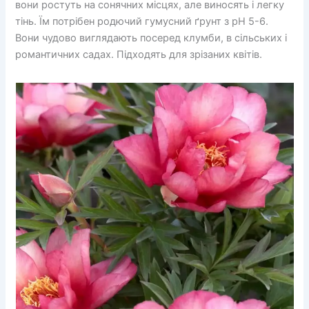
вони ростуть на сонячних місцях, але виносять і легку
тінь. Їм потрібен родючий гумусний ґрунт з pH 5-6.
Вони чудово виглядають посеред клумби, в сільських і
романтичних садах. Підходять для зрізаних квітів.