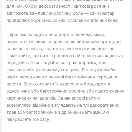
для них. Окрім декоративності, квіткові рослини
відіграють важливу екологічну роль — їхній нектар
приваблює корисних комах, оскільки є для них їжею.
Перш ніж посадити рослину в цільовому місці,
перевірте, які вимоги пред’являє вибраний сорт щодо
сонячного світла, ґрунту та якої висоти він досягне.
Пам’ятайте, що низькі рослини найкраще виглядають у
передній частині клумби, на краю доріжки, між
камінням або у великому горщику. В центрі клумби
варто висаджувати пучкові багаторічники середньої
висоти. Варто оточити їх невисоким бордюром з
однорічних або багаторічних рослин, або підстрижених
карликових чагарників. Однак високі квітучі
екземпляри відмінно виглядають на тлі декоративних
трав або багаторічників з дрібними квітками, які
підкреслять їх красу.