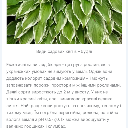
Види садових квітів – буфлі
Екзотичні на вигляд бісери – це група рослин, які в
українських умовах не зимують у землі. Однак вони
додають колорит садовим композиціям і можуть
заповнювати порожні простори між іншими рослинами.
Деякі сорти виростають до 2 м у висоту. У них не
тільки красиві квіти, але і винятково красиві велике
листя. Найкраще вони ростуть на сонячному, теплому і
тихому місці. Їм потрібна перегнійна, родюча, постійно
волога земля з pH 6,5-7,0. Їх можна вирощувати у
великих горщиках і клумбах.