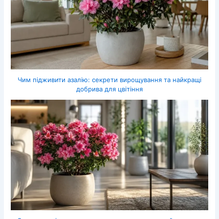
Чим підживити азалію: секрети вирощування та найкращі
добрива для цвітіння