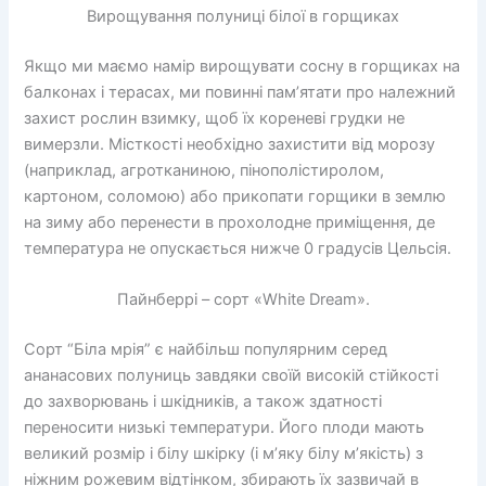
Вирощування полуниці білої в горщиках
Якщо ми маємо намір вирощувати сосну в горщиках на
балконах і терасах, ми повинні пам’ятати про належний
захист рослин взимку, щоб їх кореневі грудки не
вимерзли. Місткості необхідно захистити від морозу
(наприклад, агротканиною, пінополістиролом,
картоном, соломою) або прикопати горщики в землю
на зиму або перенести в прохолодне приміщення, де
температура не опускається нижче 0 градусів Цельсія.
Пайнберрі – сорт «White Dream».
Сорт “Біла мрія” є найбільш популярним серед
ананасових полуниць завдяки своїй високій стійкості
до захворювань і шкідників, а також здатності
переносити низькі температури. Його плоди мають
великий розмір і білу шкірку (і м’яку білу м’якість) з
ніжним рожевим відтінком, збирають їх зазвичай в