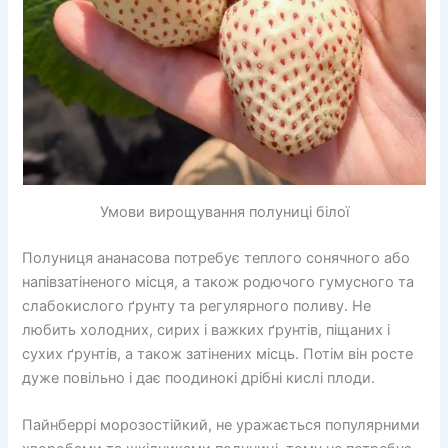
Умови вирощування полуниці білої
Полуниця ананасова потребує теплого сонячного або
напівзатіненого місця, а також родючого гумусного та
слабокислого ґрунту та регулярного поливу. Не
любить холодних, сирих і важких ґрунтів, піщаних і
сухих ґрунтів, а також затінених місць. Потім він росте
дуже повільно і дає поодинокі дрібні кислі плоди.
Пайнберрі морозостійкий, не уражається популярними