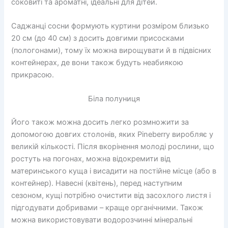
соковиті та ароматні, ідеальні для дітей.
Саджанці сосни формують куртини розміром близько
20 см (до 40 см) з досить довгими присосками
(пологонами), тому їх можна вирощувати й в підвісних
контейнерах, де вони також будуть неабиякою
прикрасою.
Біла полуниця
Його також можна досить легко розмножити за
допомогою довгих столонів, яких Pineberry виробляє у
великій кількості. Після вкорінення молоді рослини, що
ростуть на погонах, можна відокремити від
материнського куща і висадити на постійне місце (або в
контейнер). Навесні (квітень), перед наступним
сезоном, кущі потрібно очистити від засохлого листя і
підгодувати добривами – краще органічними. Також
можна використовувати водорозчинні мінеральні