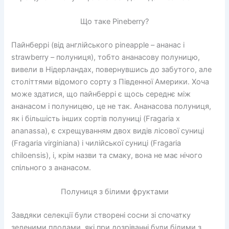
Що таке Pineberry?
Пайнберрі (від англійського pineapple – ананас і
strawberry – полуниця), тобто ананасову полуницю,
вивели в Нідерландах, повернувшись до забутого, але
століттями відомого сорту з Південної Америки. Хоча
може здатися, що пайнберрі є щось середнє між
ананасом і полуницею, це не так. Ананасова полуниця,
як і більшість інших сортів полуниці (Fragaria x
ananassa), є схрещуванням двох видів лісової суниці
(Fragaria virginiana) і чилійської суниці (Fragaria
chiloensis), і, крім назви та смаку, вона не має нічого
спільного з ананасом.
Полуниця з білими фруктами
Завдяки селекції були створені сосни зі спочатку
зеленими плодами, які при дозріванні були білими з