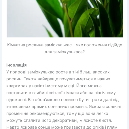
Кімнатна рослина заміокулькас – яке положення підійде
для заміокулькаса?
Інсоляція
У природі заміокулькас росте в тіні більш високих
рослин. Також найкраще почуватиметься в наших
квартирах у напівтінистому місці. Його можна
поставити в глибині світлої кімнати або на північному
підвіконні. Він обов’язково повинен бути трохи далі від
інтенсивних прямих сонячних променів. Яскраві сонячні
промені не рекомендуються, тому що вони легко
можуть спалити його декоративні, м’ясисте листя.
Надто яскраве сонце може призвести до опіків і плям