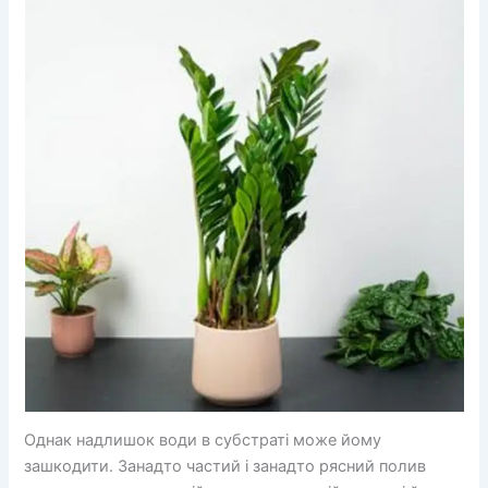
Однак надлишок води в субстраті може йому
зашкодити. Занадто частий і занадто рясний полив