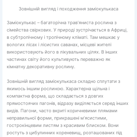
Зовнішній вигляд і походження заміокулькаса
Заміокулькас – багаторічна трав’яниста рослина з
сімейства свіркових. У природі зустрічається в Африці,
в субтропічному і тропічному кліматі. Там мешкає у
вологих лісах і лісистих саванах, місцеві жителі
використовують його в лікувальних цілях. В інших
частинах світу його культивують переважно як
кімнатну декоративну рослину.
Зовнішній вигляд заміокулькаса складно сплутати з
якимось іншим рослиною. Характерна щільна і
компактна форма, що складається з довгих
прямостоячих пагонів, відразу виділяється серед інших
видів. Пагони, часто вкриті коричневими плямами
неправильної форми, прикрашені м’ясистими,
гострокінцевим листям з красивим блиском. Вони
ростуть з цибулинних кореневищ, розташованих під