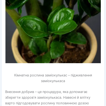
Кімнатна рослина заміокулькас – підживлення
заміокулькаса
Внесення добрив – це процедура, яка допомагає
зберегти здоров’я заміокулькаса. Навесні й влітку
варто підгодовувати рослину половинною дозою