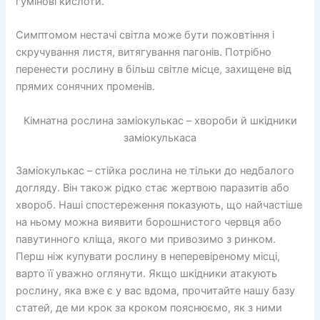
гумінові кислоти.
Симптомом нестачі світла може бути пожовтіння і
скручування листя, витягування пагонів. Потрібно
перенести рослину в більш світле місце, захищене від
прямих сонячних променів.
Кімнатна рослина заміокулькас – хвороби й шкідники
заміокулькаса
Заміокулькас – стійка рослина не тільки до недбалого
догляду. Він також рідко стає жертвою паразитів або
хвороб. Наші спостереження показують, що найчастіше
на ньому можна виявити борошнистого червця або
павутинного кліща, якого ми привозимо з ринком.
Перш ніж купувати рослину в неперевіреному місці,
варто її уважно оглянути. Якщо шкідники атакують
рослину, яка вже є у вас вдома, прочитайте нашу базу
статей, де ми крок за кроком пояснюємо, як з ними