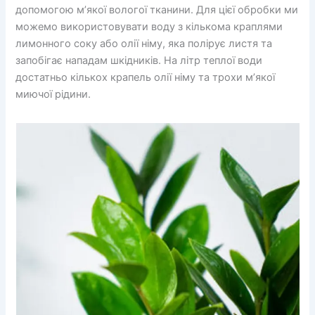
допомогою м’якої вологої тканини. Для цієї обробки ми
можемо використовувати воду з кількома краплями
лимонного соку або олії німу, яка полірує листя та
запобігає нападам шкідників. На літр теплої води
достатньо кількох крапель олії німу та трохи м’якої
миючої рідини.