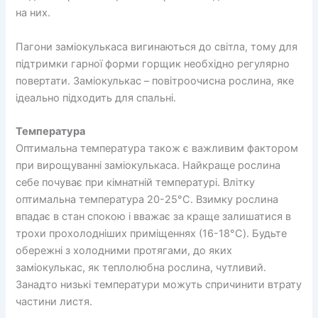
на них.
Пагони заміокулькаса вигинаються до світла, тому для
підтримки гарної форми горщик необхідно регулярно
повертати. Заміокулькас – повітроочисна рослина, яке
ідеально підходить для спальні.
Температура
Оптимальна температура також є важливим фактором
при вирощуванні заміокулькаса. Найкраще рослина
себе почуває при кімнатній температурі. Влітку
оптимальна температура 20-25°C. Взимку рослина
впадає в стан спокою і вважає за краще залишатися в
трохи прохолодніших приміщеннях (16-18°C). Будьте
обережні з холодними протягами, до яких
заміокулькас, як теплолюбна рослина, чутливий.
Занадто низькі температури можуть спричинити втрату
частини листя.