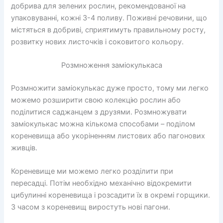
добрива для зелених рослин, рекомендованої на
упаковуванні, кожні 3-4 поливу. Поживні речовини, що
містяться в добриві, сприятимуть правильному росту,
розвитку нових листочків і соковитого кольору.
Розмноження заміокулькаса
Розмножити заміокулькас дуже просто, тому ми легко
можемо розширити свою колекцію рослин або
поділитися саджанцем з друзями. Розмножувати
заміокулькас можна кількома способами – поділом
кореневища або укоріненням листових або пагонових
живців.
Кореневище ми можемо легко розділити при
пересадці. Потім необхідно механічно відокремити
цибулинні кореневища і розсадити їх в окремі горщики.
З часом з кореневищ виростуть нові пагони.