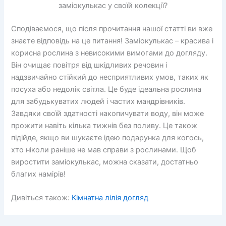
заміокулькас у своїй колекції?
Сподіваємося, що після прочитання нашої статті ви вже
знаєте відповідь на це питання! Заміокулькас – красива і
корисна рослина з невисокими вимогами до догляду.
Він очищає повітря від шкідливих речовин і
надзвичайно стійкий до несприятливих умов, таких як
посуха або недолік світла. Це буде ідеальна рослина
для забудькуватих людей і частих мандрівників.
Завдяки своїй здатності накопичувати воду, він може
прожити навіть кілька тижнів без поливу. Це також
підійде, якщо ви шукаєте ідею подарунка для когось,
хто ніколи раніше не мав справи з рослинами. Щоб
виростити заміокулькас, можна сказати, достатньо
благих намірів!
Дивіться також:
Кімнатна лілія догляд