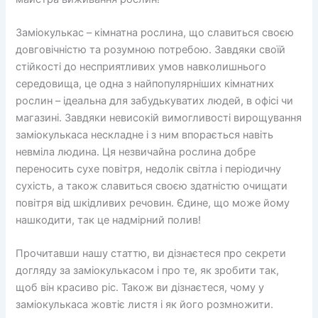
Заміокулькас – кімнатна рослина, що славиться своєю
довговічністю та розумною потребою. Завдяки своїй
стійкості до несприятливих умов навколишнього
середовища, це одна з найпопулярніших кімнатних
рослин – ідеальна для забудькуватих людей, в офісі чи
магазині. Завдяки невисокій вимогливості вирощування
заміокулькаса нескладне і з ним впорається навіть
невміла людина. Ця незвичайна рослина добре
переносить сухе повітря, недолік світла і періодичну
сухість, а також славиться своєю здатністю очищати
повітря від шкідливих речовин. Єдине, що може йому
нашкодити, так це надмірний полив!
Прочитавши нашу статтю, ви дізнаєтеся про секрети
догляду за заміокулькасом і про те, як зробити так,
щоб він красиво ріс. Також ви дізнаєтеся, чому у
заміокулькаса жовтіє листя і як його розмножити.