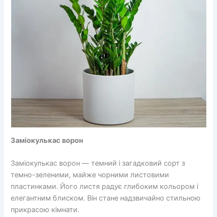
Заміокулькас ворон
Заміокулькас ворон — темний і загадковий сорт з
темно-зеленими, майже чорними листовими
пластинками. Його листя радує глибоким кольором і
елегантним блиском. Він стане надзвичайно стильною
прикрасою кімнати.