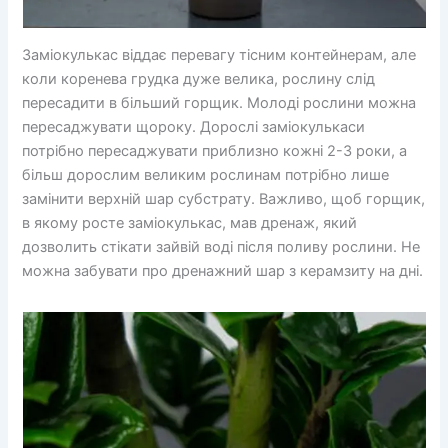
Заміокулькас віддає перевагу тісним контейнерам, але
коли коренева грудка дуже велика, рослину слід
пересадити в більший горщик. Молоді рослини можна
пересаджувати щороку. Дорослі заміокулькаси
потрібно пересаджувати приблизно кожні 2-3 роки, а
більш дорослим великим рослинам потрібно лише
замінити верхній шар субстрату. Важливо, щоб горщик,
в якому росте заміокулькас, мав дренаж, який
дозволить стікати зайвій воді після поливу рослини. Не
можна забувати про дренажний шар з керамзиту на дні.