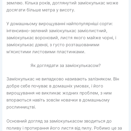
землею. Кілька років, доглянутий заміокулькас може
досягати більше метра у висоту.
У домашньому вирощуванні найпопулярніші сорти:
інтенсивно-зелений заміокулькас заміолистний,
заміокулькас вороновий, листя якого майже чорні, і
заміокулькас дзензі, з густо розташованими
м’ясистими листовими пластинками.
Як доглядати за заміокулькасом?
Заміокулькас не випадково називають залізняком. Він
добре себе почуває в домашніх умовах, і його
вирощування не викликає жодних проблем, з ним
впораються навіть зовсім новачки в домашньому
рослинництві.
Основний догляд за заміокулькасом зводиться до
поливу і протирання його листя від пилу. Робимо це за