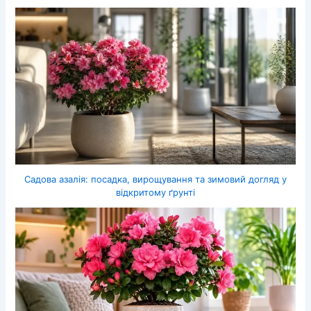
Садова азалія: посадка, вирощування та зимовий догляд у
відкритому ґрунті