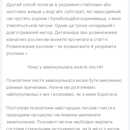
Другий спосіб полягає в укоріненні стеблових або
листових живців у воді або субстраті, які через деякий
час пустять коріння і бульбоподібні кореневища, з яких
з’являться нові пагони. Однак це трохи складніший і
довготривалий метод. Детальніше про розмноження
кімнатних рослин ви можете прочитати в статті«
Розмноження рослини – як розмножити й укоренити
рослини »
Чому у заміокулькаса жовтіє листя?
Пожовтіння листя заміокулькаса може бути викликано
різними причинами. Нижче ми розглянемо
найпопулярніші з них і розповімо, як з ними боротися.
Поступове пожовтіння найстаріших пагонів і листя є
природним процесом і не повинно викликати
занепокоєння. Пожовклі пагони необхідно вирізати
гострим стерильним інструментом, на їх місці з часом