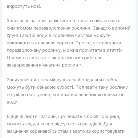
виростуть нові.
Залягання пагонів набік і жовтіє листя найчастіше є
симптомом перезволоження рослини. Занадто вологий
ґрунт і застій води в кореневій системі можуть
викликати загнивання коренів. Про те, як врятувати
перезволожену рослину, можна прочитати в статті«
Плями на листках – як розпізнати грибкові
захворювання кімнатних рослин ».
Засихання листя заміокулькаса й опадання стебла
можуть бути ознакою сухості. Поливати таку рослину
потрібно поступово, поливаючи невеликою кількістю
води.
Відцвілі листя і пагони, що лежать з боків горщика,
можуть свідчити про відсутність підгодівлі. Для
зміцнення кореневої системи варто використовувати