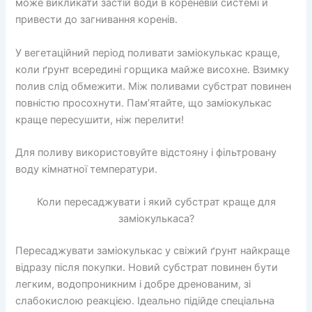
може викликати застій води в кореневій системі й
привести до загнивання коренів.
У вегетаційний період поливати заміокулькас краще,
коли ґрунт всередині горщика майже висохне. Взимку
полив слід обмежити. Між поливами субстрат повинен
повністю просохнути. Пам’ятайте, що заміокулькас
краще пересушити, ніж перелити!
Для поливу використовуйте відстояну і фільтровану
воду кімнатної температури.
Коли пересаджувати і який субстрат краще для
заміокулькаса?
Пересаджувати заміокулькас у свіжий ґрунт найкраще
відразу після покупки. Новий субстрат повинен бути
легким, водопроникним і добре дренованим, зі
слабокислою реакцією. Ідеально підійде спеціальна