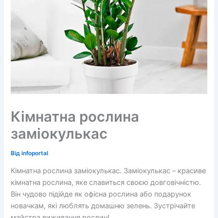
Кімнатна рослина
заміокулькас
Від
infoportal
Кімнатна рослина заміокулькас. Заміокулькас – красиве
кімнатна рослина, яке славиться своєю довговічністю.
Він чудово підійде як офісна рослина або подарунок
новачкам, які люблять домашню зелень. Зустрічайте
майстра виживання рослин!