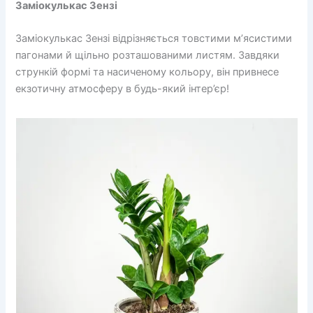
Заміокулькас Зензі
Заміокулькас Зензі відрізняється товстими м’ясистими
пагонами й щільно розташованими листям. Завдяки
стрункій формі та насиченому кольору, він привнесе
екзотичну атмосферу в будь-який інтер’єр!