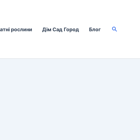
Пошук
атні рослини
Дім Сад Город
Блог