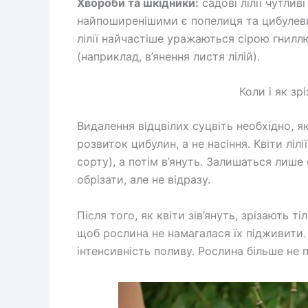
Хвороби та шкідники:
садові лілії чутливі
найпоширенішими є попелиця та цибулев
лілії найчастіше уражаються сірою гнилл
(наприклад, в’янення листя лілій).
Коли і як зрі
Видалення відцвілих суцвіть необхідно, 
розвиток цибулин, а не насіння. Квіти ліл
сорту), а потім в’януть. Залишаться лише
обрізати, але не відразу.
Після того, як квіти зів’януть, зрізають т
щоб рослина не намагалася їх підживити. 
інтенсивність поливу. Рослина більше не 