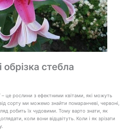
 і обрізка стебла
лії – це рослини з ефектними квітами, які можуть
від сорту ми можемо знайти помаранчеві, червоні,
огляд робить їх чудовими. Тому варто знати, як
оглядати, коли вони відцвітуть. Коли і як зрізати
у.