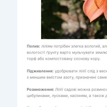
Полив:
ліліям потрібен злегка вологий, а
вологості ґрунту варто мульчувати земл
торф або компостовану соснову кору.
Підживлення:
удобрювати лілії слід з ве
з меншим вмістом азоту, призначені саме 
Розмноження:
Лілії садові можна розмн
цибулинами, лусками, насінням, а також 