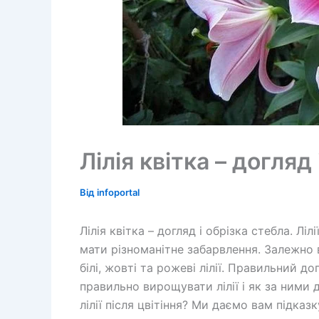
Лілія квітка – догляд
Від
infoportal
Лілія квітка – догляд і обрізка стебла. Лі
мати різноманітне забарвлення. Залежно 
білі, жовті та рожеві лілії. Правильний д
правильно вирощувати лілії і як за ними д
лілії після цвітіння? Ми даємо вам підказк