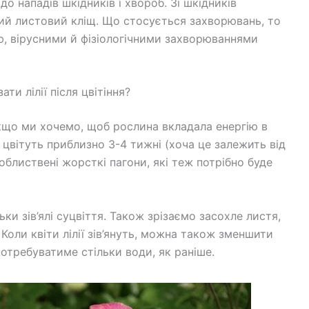
 до нападів шкідників і хвороб. Зі шкідників
ий листовий кліщ. Що стосується захворювань, то
ю, вірусними й фізіологічними захворюваннями
зати лілії після цвітіння?
якщо ми хочемо, щоб рослина вкладала енергію в
ії цвітуть приблизно 3-4 тижні (хоча це залежить від
 облиствені жорсткі пагони, які теж потрібно буде
ільки зів’ялі суцвіття. Також зрізаємо засохле листя,
Коли квіти лілії зів’януть, можна також зменшити
потребуватиме стільки води, як раніше.