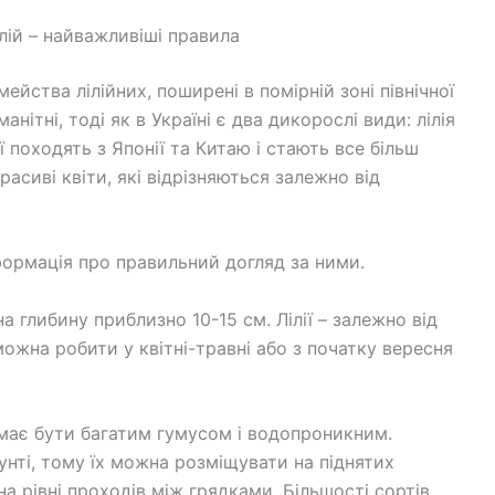
лій – найважливіші правила
мейства лілійних, поширені в помірній зоні північної
манітні, тоді як в Україні є два дикорослі види: лілія
ї походять з Японії та Китаю і стають все більш
асиві квіти, які відрізняються залежно від
ормація про правильний догляд за ними.
 глибину приблизно 10-15 см. Лілії – залежно від
ожна робити у квітні-травні або з початку вересня
 має бути багатим гумусом і водопроникним.
унті, тому їх можна розміщувати на піднятих
на рівні проходів між грядками. Більшості сортів