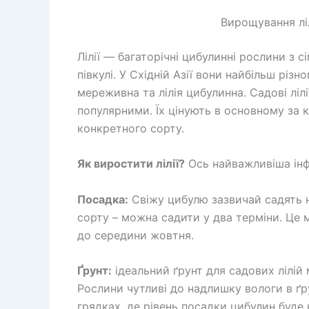
Вирощування лі
Лілії — багаторічні цибулинні рослини з сі
півкулі. У Східній Азії вони найбільш різно
мереживна та лілія цибулинна. Садові лілі
популярними. Їх цінують в основному за кр
конкретного сорту.
Як виростити лілії?
Ось найважливіша інф
Посадка:
Свіжу цибулю зазвичай садять на
сорту – можна садити у два терміни. Це м
до середини жовтня.
Ґрунт:
ідеальний ґрунт для садових лілій
Рослини чутливі до надлишку вологи в ґр
грядках, де рівень посадки цибулин буде 