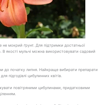
ле не мокрий ґрунт. Для підтримки достатньої
ю. В якості мульчі можна використовувати садовий
сни до початку липня. Найкраще вибирати препарати
для підгодівлі цибулинних квітів.
ожувати повітряними цибулинами, придатковими
діленням.