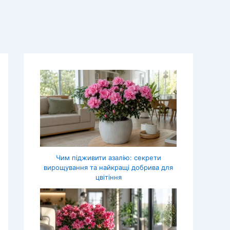
Чим підживити азалію: секрети
вирощування та найкращі добрива для
цвітіння