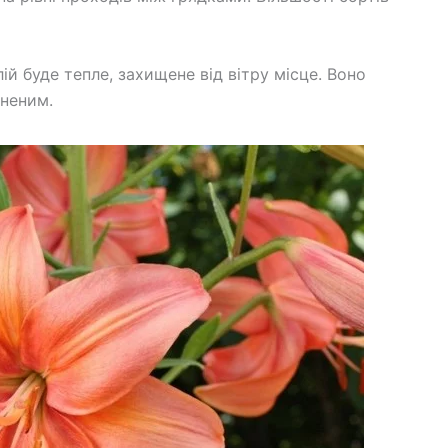
й буде тепле, захищене від вітру місце. Воно
іненим.