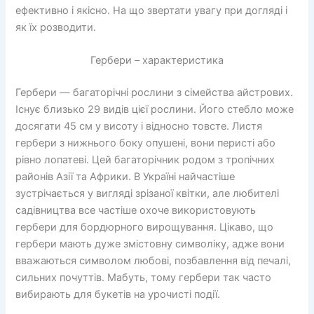
ефективно і якісно. На що звертати увагу при догляді і
як їх розводити.
Гербери – характеристика
Гербери — багаторічні рослини з сімейства айстрових.
Існує близько 29 видів цієї рослини. Його стебло може
досягати 45 см у висоту і відносно товсте. Листя
гербери з нижнього боку опушені, вони перисті або
рівно лопатеві. Цей багаторічник родом з тропічних
районів Азії та Африки. В Україні найчастіше
зустрічається у вигляді зрізаної квітки, але любителі
садівництва все частіше охоче використовують
гербери для бордюрного вирощування. Цікаво, що
гербери мають дуже змістовну символіку, адже вони
вважаються символом любові, позбавлення від печалі,
сильних почуттів. Мабуть, тому гербери так часто
вибирають для букетів на урочисті події.