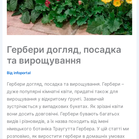
Гербери догляд, посадка
та вирощування
Від
infoportal
Гербери догляд, посадка та вирощування. Гербери –
дуже популярні кімнатні квіти, придатні також для
вирощування у відкритому ґрунті. Зазвичай
зустрічається у випадкових букетах. Як зрізані квіти
вони досить довговічні. Гербери бувають багатьох
видів і різновидів, а їх назва походить від імені
німецького ботаніка Траугутта Гербера. У цій статті ми
розповімо, як виростити гербери в домашніх умовах