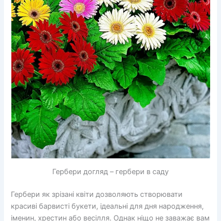
Гербери догляд – гербери в саду
Гербери як зрізані квіти дозволяють створювати
красиві барвисті букети, ідеальні для дня народження,
іменин, хрестин або весілля. Однак ніщо не заважає вам