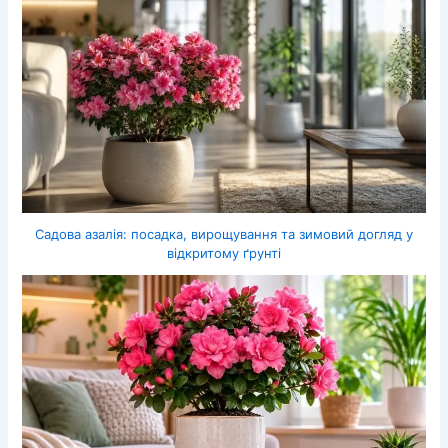
Садова азалія: посадка, вирощування та зимовий догляд у
відкритому ґрунті