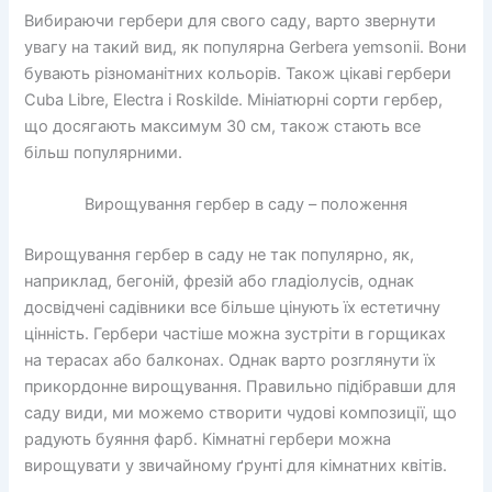
Вибираючи гербери для свого саду, варто звернути
увагу на такий вид, як популярна Gerbera yemsonii. Вони
бувають різноманітних кольорів. Також цікаві гербери
Cuba Libre, Electra і Roskilde. Мініатюрні сорти гербер,
що досягають максимум 30 см, також стають все
більш популярними.
Вирощування гербер в саду – положення
Вирощування гербер в саду не так популярно, як,
наприклад, бегоній, фрезій або гладіолусів, однак
досвідчені садівники все більше цінують їх естетичну
цінність. Гербери частіше можна зустріти в горщиках
на терасах або балконах. Однак варто розглянути їх
прикордонне вирощування. Правильно підібравши для
саду види, ми можемо створити чудові композиції, що
радують буяння фарб. Кімнатні гербери можна
вирощувати у звичайному ґрунті для кімнатних квітів.