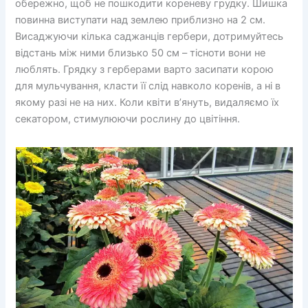
обережно, щоб не пошкодити кореневу грудку. Шишка
повинна виступати над землею приблизно на 2 см.
Висаджуючи кілька саджанців гербери, дотримуйтесь
відстань між ними близько 50 см – тісноти вони не
люблять. Грядку з герберами варто засипати корою
для мульчування, класти її слід навколо коренів, а ні в
якому разі не на них. Коли квіти в’януть, видаляємо їх
секатором, стимулюючи рослину до цвітіння.