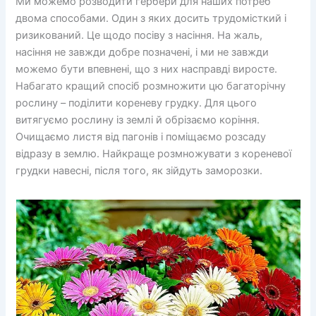
Ми можемо розводити гербери для наших потреб
двома способами. Один з яких досить трудомісткий і
ризикований. Це щодо посіву з насіння. На жаль,
насіння не завжди добре позначені, і ми не завжди
можемо бути впевнені, що з них насправді виросте.
Набагато кращий спосіб розмножити цю багаторічну
рослину – поділити кореневу грудку. Для цього
витягуємо рослину із землі й обрізаємо коріння.
Очищаємо листя від пагонів і поміщаємо розсаду
відразу в землю. Найкраще розмножувати з кореневої
грудки навесні, після того, як зійдуть заморозки.