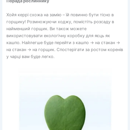
Порада рослиннику
Хойя керрі схожа на замію – їй повинно бути тісно в
горщику! Розмножуючи ходжу, помістіть розсаду в
найменший горщик. Ви також можете
використовувати екологічну коробку для яєць як
кашпо. Найлегше буде перейти з кашпо → на стакан →
на стакан → на горщик. Спостерігати за ростом коренів
у чарці вам буде легко.