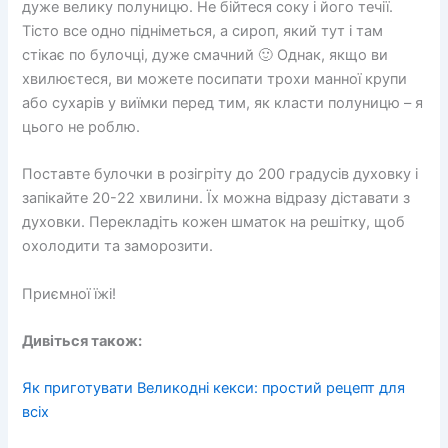
дуже велику полуницю. Не бійтеся соку і його течії.
Тісто все одно підніметься, а сироп, який тут і там
стікає по булочці, дуже смачний 🙂 Однак, якщо ви
хвилюєтеся, ви можете посипати трохи манної крупи
або сухарів у виїмки перед тим, як класти полуницю – я
цього не роблю.
Поставте булочки в розігріту до 200 градусів духовку і
запікайте 20-22 хвилини. Їх можна відразу діставати з
духовки. Перекладіть кожен шматок на решітку, щоб
охолодити та заморозити.
Приємної їжі!
Дивіться також:
Як приготувати Великодні кекси: простий рецепт для
всіх