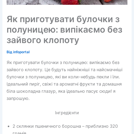
Як приготувати булочки з
полуницею: випікаємо без
зайвого клопоту
Від
infoportal
Як приготувати булочки з полуницею: випікаємо без
зайвого клопоту. Це будуть найніжніші та найсмачніші
булочки з полуницею, які ви коли-небудь пекли і їли.
Ідеальний пиріг, свіжі та ароматні фрукти та домашня
біла шоколадна глазур, яка ідеально пасує сюди! я
запрошую.
Інгредієнти
2 склянки пшеничного борошна – приблизно 320
грамів