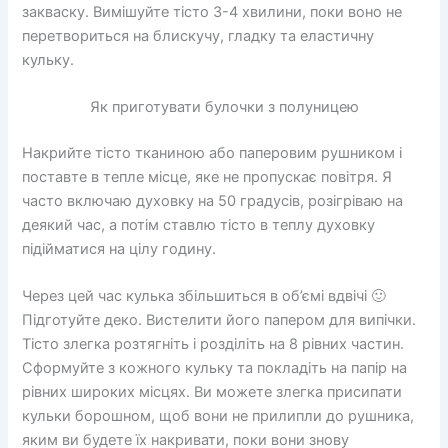
закваску. Вимішуйте тісто 3-4 хвилини, поки воно не
перетвориться на блискучу, гладку та еластичну
кульку.
Як приготувати булочки з полуницею
Накрийте тісто тканиною або паперовим рушником і
поставте в тепле місце, яке не пропускає повітря. Я
часто включаю духовку на 50 градусів, розігріваю на
деякий час, а потім ставлю тісто в теплу духовку
підійматися на цілу годину.
Через цей час кулька збільшиться в об’ємі вдвічі 🙂
Підготуйте деко. Вистелити його папером для випічки.
Тісто злегка розтягніть і розділіть на 8 рівних частин.
Сформуйте з кожного кульку та покладіть на папір на
рівних широких місцях. Ви можете злегка присипати
кульки борошном, щоб вони не прилипли до рушника,
яким ви будете їх накривати, поки вони знову