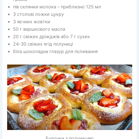
пів склянки молока – приблизно 125 мл
3 столові ложки цукру
3 яєчних жовтки
50 г вершкового масла
20 г свіжих дріжджів або 7 г сухих
24-30 свіжих ягід полуниці
біла шоколадна глазур для поливання
Булочки з полуницею