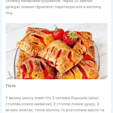
склянку паперовим рушником. Через 20 хвилин
дріжджі повинні піднятися і перетворитися в киплячу
піну.
Тісто
У велику миску помістіть 2 склянки борошна (мінус
столова ложка закваски), 2 столові ложки цукру, 3
яєчних жовтки, тепле молоко та розтоплене масло та