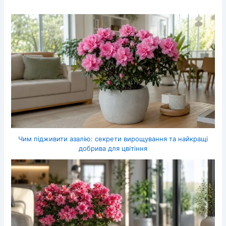
Чим підживити азалію: секрети вирощування та найкращі
добрива для цвітіння