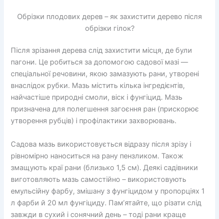
Обрізки плодових дерев – як захистити дерево після
обрізки гілок?
Після зрізання дерева слід захистити місця, де були
пагони. Це робиться за допомогою садової мазі —
спеціальної речовини, якою замазують рани, утворені
внаслідок рубки. Мазь містить кілька інгредієнтів,
найчастіше природні смоли, віск і фунгіцид. Мазь
призначена для полегшення загоєння ран (прискорює
утворення рубців) і профілактики захворювань.
Садова мазь використовується відразу після зрізу і
рівномірно наноситься на рану пензликом. Також
змащують краї рани (близько 1,5 см). Деякі садівники
виготовляють мазь самостійно – використовують
емульсійну фарбу, змішану з фунгіцидом у пропорціях 1
л фарби й 20 мл фунгіциду. Пам’ятайте, що різати слід
завжди в сухий і сонячний день – тоді рани краще