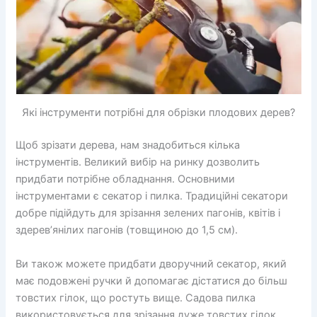
Які інструменти потрібні для обрізки плодових дерев?
Щоб зрізати дерева, нам знадобиться кілька
інструментів. Великий вибір на ринку дозволить
придбати потрібне обладнання. Основними
інструментами є секатор і пилка. Традиційні секатори
добре підійдуть для зрізання зелених пагонів, квітів і
здерев’янілих пагонів (товщиною до 1,5 см).
Ви також можете придбати дворучний секатор, який
має подовжені ручки й допомагає дістатися до більш
товстих гілок, що ростуть вище. Садова пилка
використовується для зрізання дуже товстих гілок.