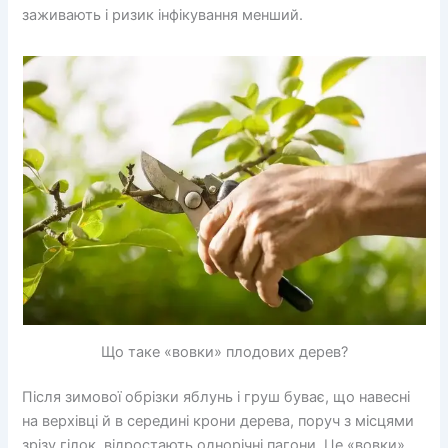
заживають і ризик інфікування менший.
Що таке «вовки» плодових дерев?
Після зимової обрізки яблунь і груш буває, що навесні
на верхівці й в середині крони дерева, поруч з місцями
зрізу гілок, відростають однорічні пагони. Це «вовки»,