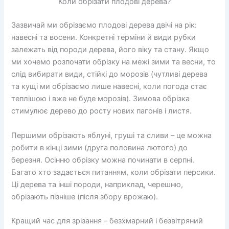
Коли обрізати плодові дерева?
Зазвичай ми обрізаємо плодові дерева двічі на рік:
навесні та восени. Конкретні терміни й види рубки
залежать від породи дерева, його віку та стану. Якщо
ми хочемо розпочати обрізку на межі зими та весни, то
слід вибирати види, стійкі до морозів (чутливі дерева
та кущі ми обрізаємо лише навесні, коли погода стає
теплішою і вже не буде морозів). Зимова обрізка
стимулює дерево до росту нових пагонів і листя.
Першими обрізають яблуні, груші та сливи – це можна
робити в кінці зими (друга половина лютого) до
березня. Осінню обрізку можна починати в серпні.
Багато хто задається питанням, коли обрізати персики.
Ці дерева та інші породи, наприклад, черешню,
обрізають пізніше (після збору врожаю).
Кращий час для зрізання – безхмарний і безвітряний