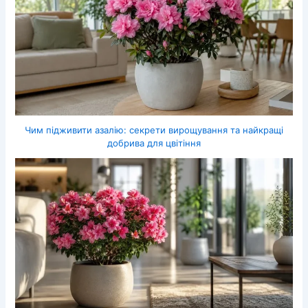
Чим підживити азалію: секрети вирощування та найкращі
добрива для цвітіння