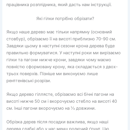
працівника розплідника, який дасть нам інструкції.
Які гілки потрібно обрізати?
Якщо наше дерево має тільки напрямну (основний
стовбур), обрізаємо її на висоті приблизно 70-90 см.
Завдяки цьому в наступні сезони крона дерева буде
правильно формуватися. У наступні роки ми вирізаємо
гілки та пагони нижче крони, завдяки чому маємо
повністю сформовану крону, яка складається з двох-
трьох поверхів. Пізніше ми виконуємо лише
рентгенівські розрізи.
Якщо дерево гіллясте, обрізаємо всі бічні пагони на
висоті нижче 50 см і вкорочуємо стебло на висоті 40
см. Інші пагони вкорочуємо на ⅓ довжини.
Обрізка дерев після посадки важлива, якщо наші
дерева слабкі або у нас менш родючий ґрунт. Цю