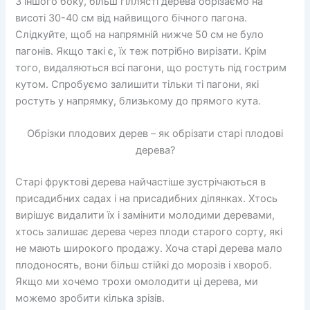
З іншого боку, більш гіллясті дерева обрізаємо на
висоті 30-40 см від найвищого бічного пагона.
Слідкуйте, щоб на напрямній нижче 50 см не було
пагонів. Якщо такі є, їх теж потрібно вирізати. Крім
того, видаляються всі пагони, що ростуть під гострим
кутом. Спробуємо залишити тільки ті пагони, які
ростуть у напрямку, близькому до прямого кута.
Обрізки плодових дерев – як обрізати старі плодові
дерева?
Старі фруктові дерева найчастіше зустрічаються в
присадибних садах і на присадибних ділянках. Хтось
вирішує видалити їх і замінити молодими деревами,
хтось залишає дерева через плоди старого сорту, які
не мають широкого продажу. Хоча старі дерева мало
плодоносять, вони більш стійкі до морозів і хвороб.
Якщо ми хочемо трохи омолодити ці дерева, ми
можемо зробити кілька зрізів.