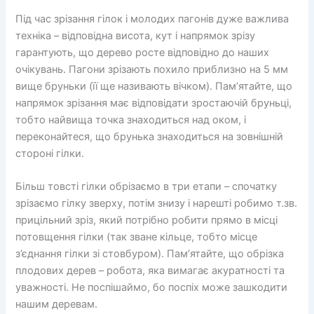
Під час зрізання гілок і молодих пагонів дуже важлива
техніка – відповідна висота, кут і напрямок зрізу
гарантують, що дерево росте відповідно до наших
очікувань. Пагони зрізають похило приблизно на 5 мм
вище бруньки (її ще називають вічком). Пам’ятайте, що
напрямок зрізання має відповідати зростаючій бруньці,
тобто найвища точка знаходиться над оком, і
переконайтеся, що брунька знаходиться на зовнішній
стороні гілки.
Більш товсті гілки обрізаємо в три етапи – спочатку
зрізаємо гілку зверху, потім знизу і нарешті робимо т.зв.
прицільний зріз, який потрібно робити прямо в місці
потовщення гілки (так зване кільце, тобто місце
з’єднання гілки зі стовбуром). Пам’ятайте, що обрізка
плодових дерев – робота, яка вимагає акуратності та
уважності. Не поспішаймо, бо поспіх може зашкодити
нашим деревам.