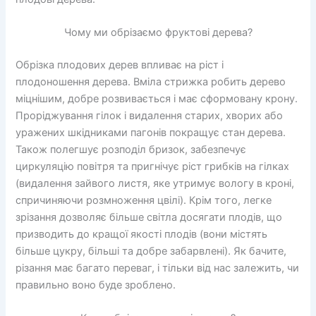
Чому ми обрізаємо фруктові дерева?
Обрізка плодових дерев впливає на ріст і
плодоношення дерева. Вміла стрижка робить дерево
міцнішим, добре розвивається і має сформовану крону.
Проріджування гілок і видалення старих, хворих або
уражених шкідниками пагонів покращує стан дерева.
Також полегшує розподіл бризок, забезпечує
циркуляцію повітря та пригнічує ріст грибків на гілках
(видалення зайвого листя, яке утримує вологу в кроні,
спричиняючи розмноження цвілі). Крім того, легке
зрізання дозволяє більше світла досягати плодів, що
призводить до кращої якості плодів (вони містять
більше цукру, більші та добре забарвлені). Як бачите,
різання має багато переваг, і тільки від нас залежить, чи
правильно воно буде зроблено.