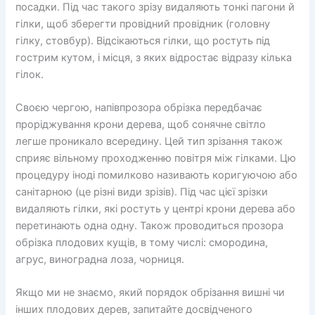
посадки. Під час такого зрізу видаляють тонкі пагони й
гілки, щоб зберегти провідний провідник (головну
гілку, стовбур). Відсікаються гілки, що ростуть під
гострим кутом, і місця, з яких відростає відразу кілька
гілок.
Своєю чергою, напівпрозора обрізка передбачає
проріджування крони дерева, щоб сонячне світло
легше проникало всередину. Цей тип зрізання також
сприяє вільному проходженню повітря між гілками. Цю
процедуру іноді помилково називають коригуючою або
санітарною (це різні види зрізів). Під час цієї зрізки
видаляють гілки, які ростуть у центрі крони дерева або
перетинають одна одну. Також проводиться прозора
обрізка плодових кущів, в тому числі: смородина,
агрус, виноградна лоза, чорниця.
Якщо ми не знаємо, який порядок обрізання вишні чи
інших плодових дерев, запитайте досвідченого