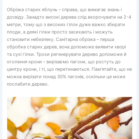
Обрізка старих яблунь – справа, що вимагає знань і
досвіду. Занадто високі дерева слід вкорочувати на 2-4
метри, тому що з високих гілок дуже важко збирати
плоди, а деякі гілки просто засихають і можуть
становити небезпеку. Санітарна обрізка – перша
обробка старих дерев, вона допоможе виявити хворі
та сухі гілки. Трохи регенерувати дерево допоможе й
оголення крони – вирізаємо пагони, що ростуть до
центру крони, і ті, що перетинаються. Пам’ятайте, що не
можна вирізати понад 30% пагонів, оскільки це може
послабити дерево.