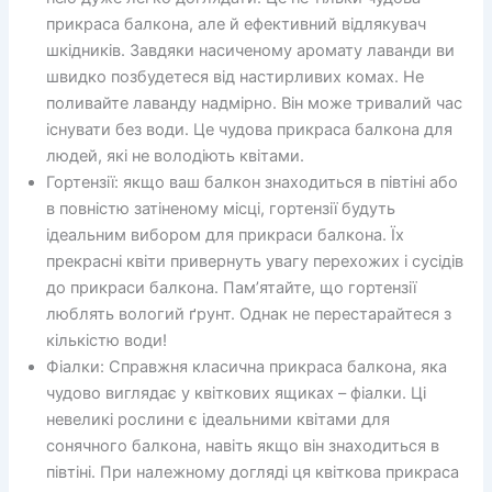
прикраса балкона, але й ефективний відлякувач
шкідників. Завдяки насиченому аромату лаванди ви
швидко позбудетеся від настирливих комах. Не
поливайте лаванду надмірно. Він може тривалий час
існувати без води. Це чудова прикраса балкона для
людей, які не володіють квітами.
Гортензії: якщо ваш балкон знаходиться в півтіні або
в повністю затіненому місці, гортензії будуть
ідеальним вибором для прикраси балкона. Їх
прекрасні квіти привернуть увагу перехожих і сусідів
до прикраси балкона. Пам’ятайте, що гортензії
люблять вологий ґрунт. Однак не перестарайтеся з
кількістю води!
Фіалки: Справжня класична прикраса балкона, яка
чудово виглядає у квіткових ящиках – фіалки. Ці
невеликі рослини є ідеальними квітами для
сонячного балкона, навіть якщо він знаходиться в
півтіні. При належному догляді ця квіткова прикраса