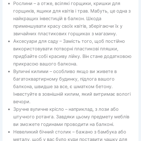
Рослини – а отже, всілякі горщики, кришки для
горщиків, ящики для квітів і трав. Мабуть, це одна з
найкращих інвестицій в балкон. Шкода
применшувати красу своїх квітів, зберігаючи їх у
звичайних пластикових горщиках з магазину.
Аксесуари для саду – Замість того, щоб постійно
використовувати потворні пластикові пляшки,
придбайте собі красиву лійку. Він стане додатковою
прикрасою вашого балкона.
Вуличні килими – особливо якщо ви живете в
багатоквартирному будинку, підлога вашого
балкона, швидше за все, є шматком бетону.
Інвестуйте в зовнішній килим, який витримає вологі
вечори.
Зручне вуличне крісло – наприклад, з лози або
штучного ротанга. Завдяки цьому предмету меблів
ви зможете годинами проводити на балконі.
Невеликий бічний столик – бажано з бамбука або
металу, щоб у вас було куди поставити чашку для