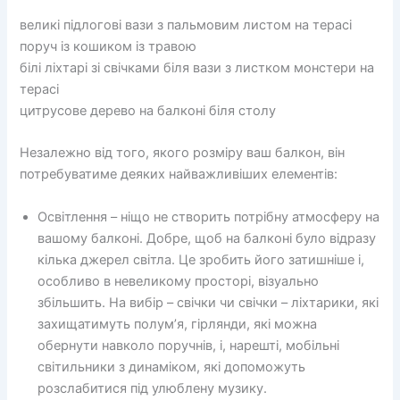
великі підлогові вази з пальмовим листом на терасі
поруч із кошиком із травою
білі ліхтарі зі свічками біля вази з листком монстери на
терасі
цитрусове дерево на балконі біля столу
Незалежно від того, якого розміру ваш балкон, він
потребуватиме деяких найважливіших елементів:
Освітлення – ніщо не створить потрібну атмосферу на
вашому балконі. Добре, щоб на балконі було відразу
кілька джерел світла. Це зробить його затишніше і,
особливо в невеликому просторі, візуально
збільшить. На вибір – свічки чи свічки – ліхтарики, які
захищатимуть полум’я, гірлянди, які можна
обернути навколо поручнів, і, нарешті, мобільні
світильники з динаміком, які допоможуть
розслабитися під улюблену музику.