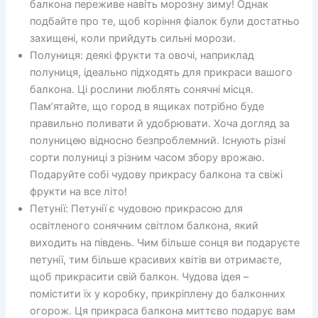
балкона переживе навіть морозну зиму! Однак
подбайте про те, щоб коріння фіалок були достатньо
захищені, коли прийдуть сильні морози.
Полуниця: деякі фрукти та овочі, наприклад
полуниця, ідеально підходять для прикраси вашого
балкона. Ці рослини люблять сонячні місця.
Пам’ятайте, що город в ящиках потрібно буде
правильно поливати й удобрювати. Хоча догляд за
полуницею відносно безпроблемний. Існують різні
сорти полуниці з різним часом збору врожаю.
Подаруйте собі чудову прикрасу балкона та свіжі
фрукти на все літо!
Петунії: Петунії є чудовою прикрасою для
освітленого сонячним світлом балкона, який
виходить на південь. Чим більше сонця ви подаруєте
петунії, тим більше красивих квітів ви отримаєте,
щоб прикрасити свій балкон. Чудова ідея –
помістити їх у коробку, прикріплену до балконних
огорож. Ця прикраса балкона миттєво подарує вам