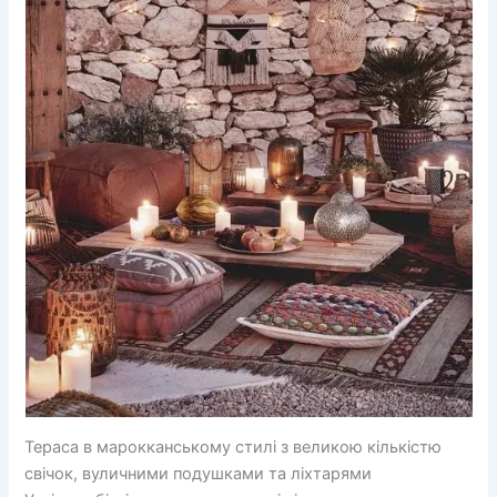
Тераса в марокканському стилі з великою кількістю
свічок, вуличними подушками та ліхтарями