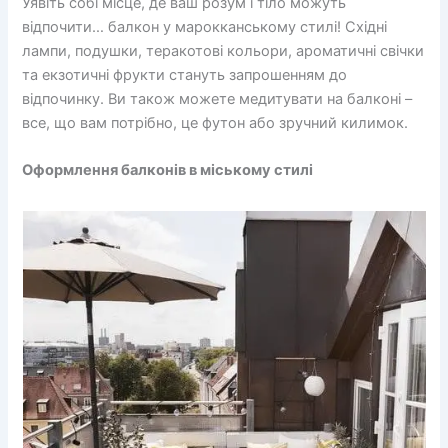
Уявіть собі місце, де ваш розум і тіло можуть
відпочити… балкон у марокканському стилі! Східні
лампи, подушки, теракотові кольори, ароматичні свічки
та екзотичні фрукти стануть запрошенням до
відпочинку. Ви також можете медитувати на балконі –
все, що вам потрібно, це футон або зручний килимок.
Оформлення балконів в міському стилі