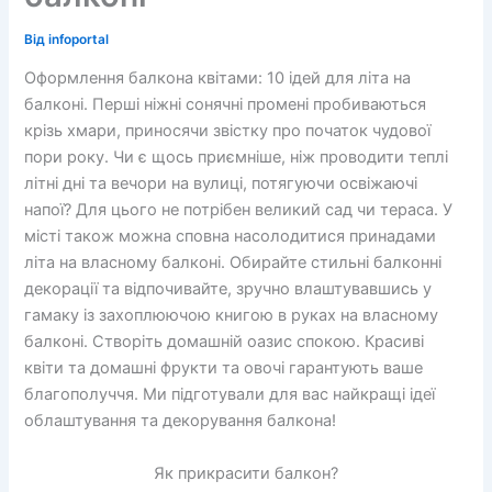
Від
infoportal
Оформлення балкона квітами: 10 ідей для літа на
балконі. Перші ніжні сонячні промені пробиваються
крізь хмари, приносячи звістку про початок чудової
пори року. Чи є щось приємніше, ніж проводити теплі
літні дні та вечори на вулиці, потягуючи освіжаючі
напої? Для цього не потрібен великий сад чи тераса. У
місті також можна сповна насолодитися принадами
літа на власному балконі. Обирайте стильні балконні
декорації та відпочивайте, зручно влаштувавшись у
гамаку із захоплюючою книгою в руках на власному
балконі. Створіть домашній оазис спокою. Красиві
квіти та домашні фрукти та овочі гарантують ваше
благополуччя. Ми підготували для вас найкращі ідеї
облаштування та декорування балкона!
Як прикрасити балкон?