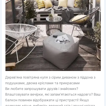
Дерев’яна повітряна куля з сірим диваном з піддона з
подушками, двома кріслами та прикрасами
Ви любите запрошувати друзів і знайомих?
Влаштовувати вечірки, які запам’ятаються надовго? Ваш
балкон повинен відображати ці пристрасті! Якщо
дозволяє місце, виберіть великий стіл і зручні крісла,