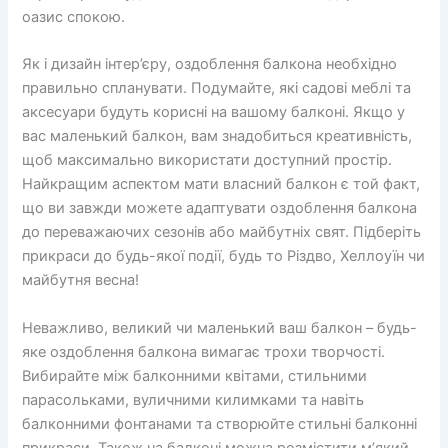
оазис спокою.
Як і дизайн інтер’єру, оздоблення балкона необхідно
правильно спланувати. Подумайте, які садові меблі та
аксесуари будуть корисні на вашому балконі. Якщо у
вас маленький балкон, вам знадобиться креативність,
щоб максимально використати доступний простір.
Найкращим аспектом мати власний балкон є той факт,
що ви завжди можете адаптувати оздоблення балкона
до переважаючих сезонів або майбутніх свят. Підберіть
прикраси до будь-якої події, будь то Різдво, Хеллоуїн чи
майбутня весна!
Неважливо, великий чи маленький ваш балкон – будь-
яке оздоблення балкона вимагає трохи творчості.
Вибирайте між балконними квітами, стильними
парасольками, вуличними килимками та навіть
балконними фонтанами та створюйте стильні балконні
прикраси. Також на балконі можна розмістити м’який