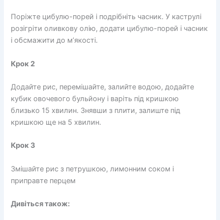
Поріжте цибулю-порей і подрібніть часник. У каструлі
розігріти оливкову олію, додати цибулю-порей і часник
і обсмажити до м’якості.
Крок 2
Додайте рис, перемішайте, залийте водою, додайте
кубик овочевого бульйону і варіть під кришкою
близько 15 хвилин. Знявши з плити, залиште під
кришкою ще на 5 хвилин.
Крок 3
Змішайте рис з петрушкою, лимонним соком і
приправте перцем
Дивіться також: