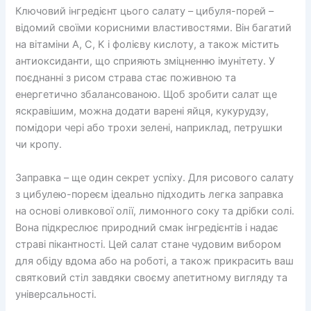
Ключовий інгредієнт цього салату – цибуля-порей –
відомий своїми корисними властивостями. Він багатий
на вітаміни A, C, K і фолієву кислоту, а також містить
антиоксиданти, що сприяють зміцненню імунітету. У
поєднанні з рисом страва стає поживною та
енергетично збалансованою. Щоб зробити салат ще
яскравішим, можна додати варені яйця, кукурудзу,
помідори чері або трохи зелені, наприклад, петрушки
чи кропу.
Заправка – ще один секрет успіху. Для рисового салату
з цибулею-пореєм ідеально підходить легка заправка
на основі оливкової олії, лимонного соку та дрібки солі.
Вона підкреслює природний смак інгредієнтів і надає
страві пікантності. Цей салат стане чудовим вибором
для обіду вдома або на роботі, а також прикрасить ваш
святковий стіл завдяки своєму апетитному вигляду та
універсальності.