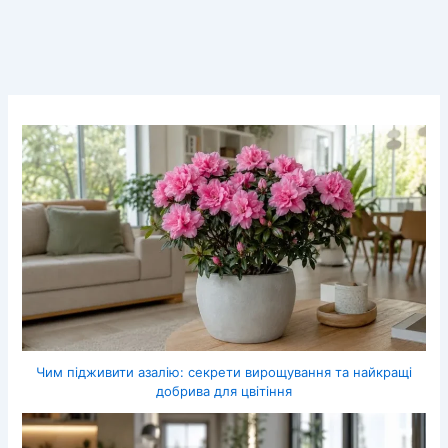
Чим підживити азалію: секрети вирощування та найкращі
добрива для цвітіння