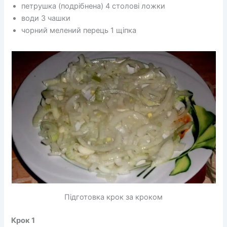
петрушка (подрібнена) 4 столові ложки
води 3 чашки
чорний мелений перець 1 щіпка
Підготовка крок за кроком
Крок 1