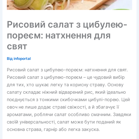
Рисовий салат з цибулею-
пореєм: натхнення для
свят
Від
infoportal
Рисовий салат з цибулею-пореєм: натхнення для свят.
Рисовий салат з цибулею-пореєм – це чудовий вибір
для тих, хто шукає легку та корисну страву. Основу
салату складає ніжний відварений рис, який ідеально
поєднується з тонкими скибочками цибулі-порею. Цей
овоч не лише додає страві свіжості, а й збагачує її
ароматами, роблячи салат особливо смачним. Завдяки
своїй універсальності, салат може бути поданий як
основна страва, гарнір або легка закуска.