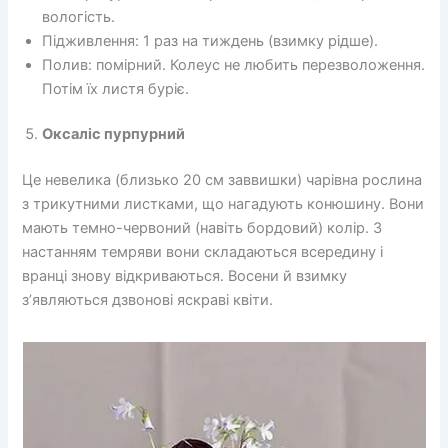
вологість.
Підживлення: 1 раз на тиждень (взимку рідше).
Полив: помірний. Колеус не любить перезволоження.
Потім їх листя буріє.
Оксаліс пурпурний
Це невелика (близько 20 см заввишки) чарівна рослина
з трикутними листками, що нагадують конюшину. Вони
мають темно-червоний (навіть бордовий) колір. З
настанням темряви вони складаються всередину і
вранці знову відкриваються. Восени й взимку
з’являються дзвонові яскраві квіти.