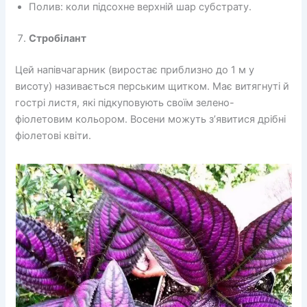
Полив: коли підсохне верхній шар субстрату.
Стробілант
Цей напівчагарник (виростає приблизно до 1 м у
висоту) називається перським щитком. Має витягнуті й
гострі листя, які підкуповують своїм зелено-
фіолетовим кольором. Восени можуть з’явитися дрібні
фіолетові квіти.