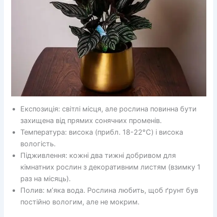
Експозиція: світлі місця, але рослина повинна бути
захищена від прямих сонячних променів.
Температура: висока (прибл. 18-22°C) і висока
вологість.
Підживлення: кожні два тижні добривом для
кімнатних рослин з декоративним листям (взимку 1
раз на місяць).
Полив: м’яка вода. Рослина любить, щоб ґрунт був
постійно вологим, але не мокрим.