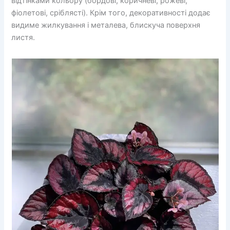
відтінками кольору (бордові, коричневі, рожеві,
фіолетові, сріблясті). Крім того, декоративності додає
видиме жилкування і металева, блискуча поверхня
листя.