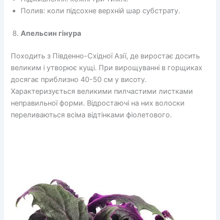
Полив: коли підсохне верхній шар субстрату.
Апельсин гінура
Походить з Південно-Східної Азії, де виростає досить
великим і утворює кущі. При вирощуванні в горщиках
досягає приблизно 40-50 см у висоту.
Характеризується великими пилчастими листками
неправильної форми. Відростаючі на них волоски
переливаються всіма відтінками фіолетового.