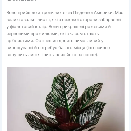
Воно прийшло з тропічних лісів Південної Америки. Має
великі овальні листя, які з нижньої сторони забарвлені
у фіолетовий колір. Вони прикрашені рожевими й
червоними прожилками, які з часом стають
сріблястими. Остшешин досить вимогливий у
вирощуванні й потребує багато місця (інтенсивно
ворушить листя і виставляє його на сонце).