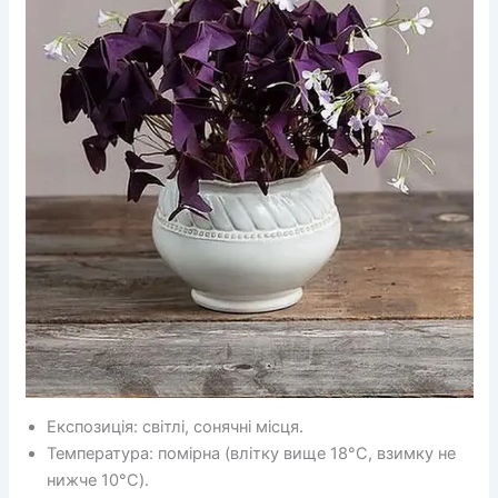
Експозиція: світлі, сонячні місця.
Температура: помірна (влітку вище 18°C, взимку не
нижче 10°C).