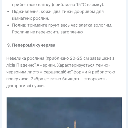
прийнятною влітку (приблизно 15°C взимку).
Підживлення: кожні два тижні добривом для
кімнатних рослин.
Полив: тримайте ґрунт весь час злегка вологим.
Рослина не переносить затоплення.
Пеперомія кучерява
Невелика рослина (приблизно 20-25 см заввишки) з
лісів Південної Америки. Характеризується темно-
червоним листям серцеподібної форми й ребристою
поверхнею. Зябра ефектно блищать і створюють
декоративні пучки.