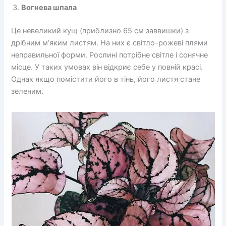
Вогнева шпала
Це невеликий кущ (приблизно 65 см заввишки) з
дрібним м’яким листям. На них є світло-рожеві плями
неправильної форми. Рослині потрібне світле і сонячне
місце. У таких умовах він відкриє себе у повній красі.
Однак якщо помістити його в тінь, його листя стане
зеленим.