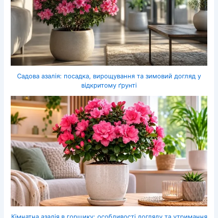
Садова азалія: посадка, вирощування та зимовий догляд у
відкритому ґрунті
Кімнатна азалія в горщику: особливості догляду та утримання