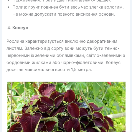
Підживлення: 1 раз у два тижні (взимку рідше).
Полив: ґрунт повинен бути весь час злегка вологим.
Не можна допускати повного висихання основи.
Колеус
Рослина характеризується виключно декоративним
листям. Залежно від сорту вони можуть бути темно-
червоними із зеленими облямівками, світло-зеленими з
бордовими жилками або чорно-фіолетовими. Колеус
досягне максимальної висоти 1,5 метра.